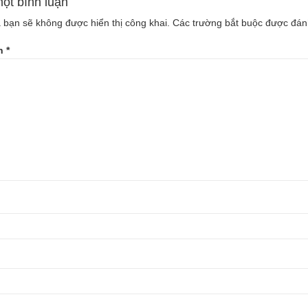
một bình luận
 bạn sẽ không được hiển thị công khai.
Các trường bắt buộc được đá
ận
*