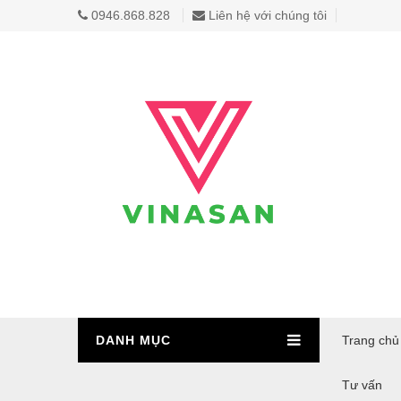
0946.868.828
Liên hệ với chúng tôi
DANH MỤC
Trang chủ
Tư vấn