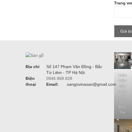
Trang w
Địa chỉ
Số 147 Phạm Văn Đồng - Bắc
Từ Liêm - TP Hà Nội
Hoàn
Điện
0946.868.828
thiện
thoại
Email:
sangovinasan@gmail.com
sàn
nhựa
giả
gỗ
Bến
Tre