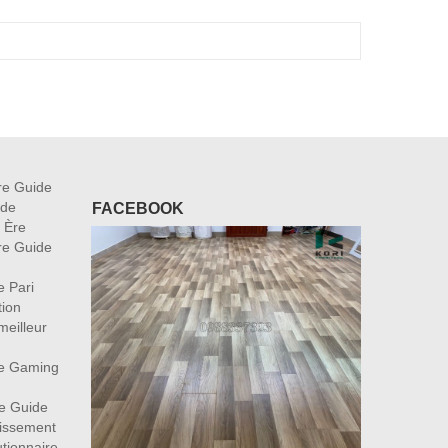
re Guide
 de
FACEBOOK
 Ère
re Guide
e Pari
tion
meilleur
de Gaming
re Guide
tissement
tionnaire