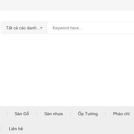
Tất cả các danh mục
Sàn Gỗ
Sàn nhựa
Ốp Tường
Phào chỉ
Liên hệ