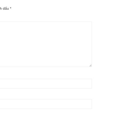
nh dấu
*