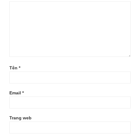
Tên
*
Email
*
Trang web