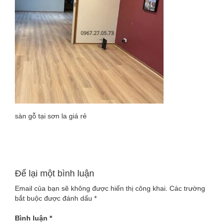
SON-
LA
sàn gỗ tại sơn la giá rẻ
Để lại một bình luận
Email của bạn sẽ không được hiển thị công khai.
Các trường
bắt buộc được đánh dấu
*
Bình luận
*