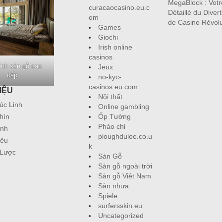
MegaBlock : Vot
curacaocasino.eu.c
Détaillé du Diver
om
de Casino Révolu
Games
Giochi
Irish online
casinos
ảnh sàn gỗ cao
Jeux
cấp
no-kyc-
casinos.eu.com
IỆU
Nội thất
úc Linh
Online gambling
hìn
Ốp Tường
Phào chỉ
nh
ploughduloe.co.u
iêu
k
 Lược
Sàn Gỗ
Sàn gỗ ngoài trời
Sàn gỗ Việt Nam
Sàn nhựa
Spiele
surfersskin.eu
Uncategorized