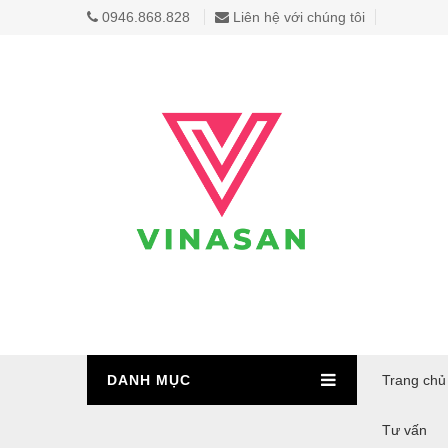
0946.868.828
Liên hệ với chúng tôi
DANH MỤC
Trang chủ
Tư vấn