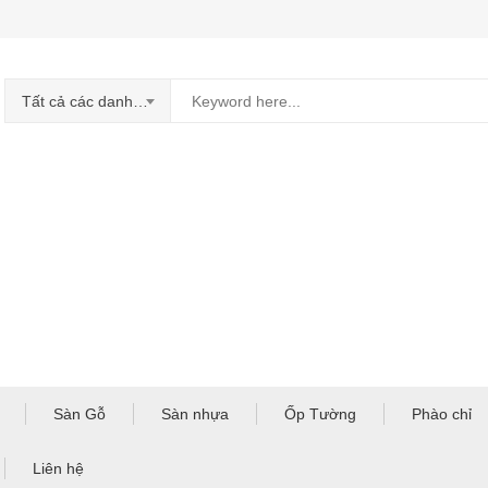
Tất cả các danh mục
Sàn Gỗ
Sàn nhựa
Ốp Tường
Phào chỉ
Liên hệ