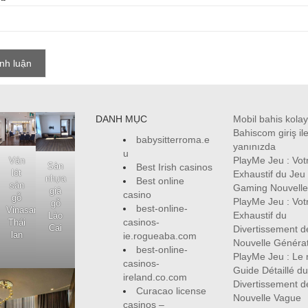
DANH MỤC
Mobil bahis kolay
Bahiscom giriş il
babysitterroma.e
yanınızda
u
PlayMe Jeu : Vot
Ván
Sàn
Best Irish casinos
lót
Exhaustif du Jeu
nhựa
Best online
sàn
Gaming Nouvelle
giả
casino
gỗ
PlayMe Jeu : Vot
gỗ
best-online-
Vinasan
Exhaustif du
Lào
casinos-
Thái
Cai
Divertissement d
lan
ie.rogueaba.com
Nouvelle Généra
best-online-
PlayMe Jeu : Le 
casinos-
Guide Détaillé du
ireland.co.com
Divertissement 
Curacao license
Nouvelle Vague
casinos –