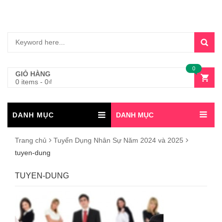
0
GIỎ HÀNG
0 items
-
0
₫
DANH MỤC
DANH MỤC
Trang chủ
Tuyển Dụng Nhân Sự Năm 2024 và 2025
tuyen-dung
TUYEN-DUNG