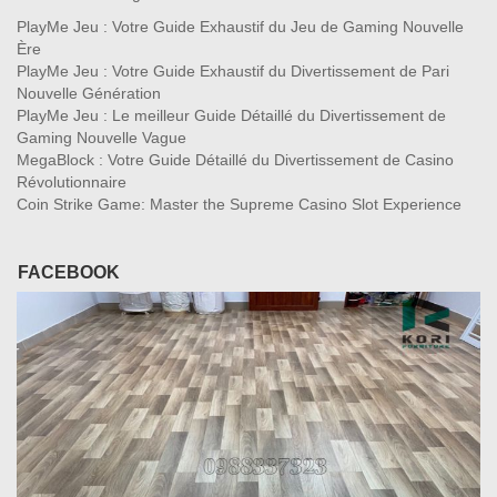
PlayMe Jeu : Votre Guide Exhaustif du Jeu de Gaming Nouvelle
Ère
PlayMe Jeu : Votre Guide Exhaustif du Divertissement de Pari
Nouvelle Génération
PlayMe Jeu : Le meilleur Guide Détaillé du Divertissement de
Gaming Nouvelle Vague
MegaBlock : Votre Guide Détaillé du Divertissement de Casino
Révolutionnaire
Coin Strike Game: Master the Supreme Casino Slot Experience
FACEBOOK