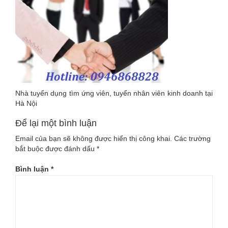
Nhà tuyển dụng tìm ứng viên, tuyển nhân viên kinh doanh tại
Hà Nội
Để lại một bình luận
Email của bạn sẽ không được hiển thị công khai.
Các trường
bắt buộc được đánh dấu
*
Bình luận
*