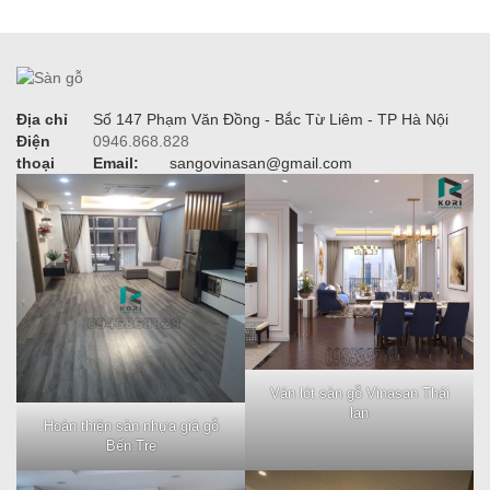
Địa chỉ
Số 147 Phạm Văn Đồng - Bắc Từ Liêm - TP Hà Nội
Điện
0946.868.828
thoại
Email:
sangovinasan@gmail.com
Ván lót sàn gỗ Vinasan Thái
lan
Hoàn thiện sàn nhựa giả gỗ
Bến Tre