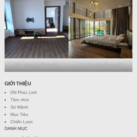
Sàn nhựa giả gỗ Lào Cai
Hình ảnh sàn gỗ cao cấp
GIỚI THIỆU
DN Phúc Linh
Tầm nhìn
Sứ Mệnh
Mục Tiêu
Chiến Lược
DANH MỤC