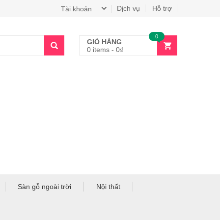
Dịch vụ
Hỗ trợ
Tài khoản
0
GIỎ HÀNG
0 items
-
0
₫
Sàn gỗ ngoài trời
Nội thất