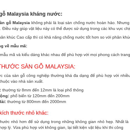
 gỗ
Malaysia
kháng nước:
àn gỗ
Malaysia
không phải là loại sàn chống nước hoàn hảo. Nhưng
 Điều này giúp vật liệu này có thể được sử dụng trong các khu vực c
hân khúc Cao cấp thì có khả năng chống nước tốt hơn so với phân khú
ng về mẫu mã:
mẫu mã và kiểu dáng khác nhau để phù hợp với mọi phong cách trang t
THƯỚC SÀN GỖ MALAYSIA:
c của sàn gỗ công nghiệp thường khá đa dạng để phù hợp với nhiều k
thuộc vào nhà sản xuất.
:
thường từ 8mm đến 12mm là loại phổ thông
rộng:
phổ biến từ 120mm đến 200mm
dài:
thường từ 800mm đến 2000mm
kích thước nhỏ khác:
thước nhỏ hơn để sử dụng trong những không gian nhỏ hẹp. Nhất là đố
ợp lý. Vừa phù hợp với không gian, lại tiết kiện vật liệu khi thi công