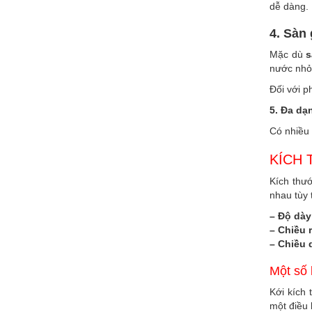
dễ dàng.
4. Sàn
Mặc dù
s
nước nhỏ.
Đối với p
5. Đa dạ
Có nhiều 
KÍCH 
Kích thướ
nhau tùy 
– Độ dày
– Chiều 
– Chiều 
Một số 
Kới kích 
một điều h