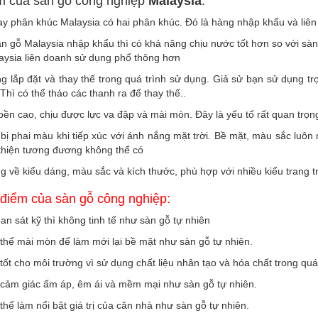
m của sàn gỗ công nghiệp
Malaysia
:
ay phân khúc Malaysia có hai phân khúc. Đó là hàng nhập khẩu và liê
àn gỗ Malaysia nhập khẩu thì có khả năng chịu nước tốt hơn so với sàn
aysia liên doanh sử dụng phổ thông hơn
g lắp đặt và thay thế trong quá trình sử dụng. Giả sử bạn sử dụng tr
Thì có thể tháo các thanh ra để thay thế..
bền cao, chịu được lực va đập và mài mòn. Đây là yếu tố rất quan trọ
bị phai màu khi tiếp xúc với ánh nắng mặt trời. Bề mặt, màu sắc luôn
 thiện tương đương không thể có
g về kiểu dáng, màu sắc và kích thước, phù hợp với nhiều kiểu trang trí
điểm của sàn gỗ công nghiệp:
an sát kỹ thì không tinh tế như sàn gỗ tự nhiên
thể mài mòn để làm mới lại bề mặt như sàn gỗ tự nhiên.
tốt cho môi trường vì sử dụng chất liệu nhân tạo và hóa chất trong quá 
 cảm giác ấm áp, êm ái và mềm mại như sàn gỗ tự nhiên.
thể làm nổi bật giá trị của căn nhà như sàn gỗ tự nhiên.