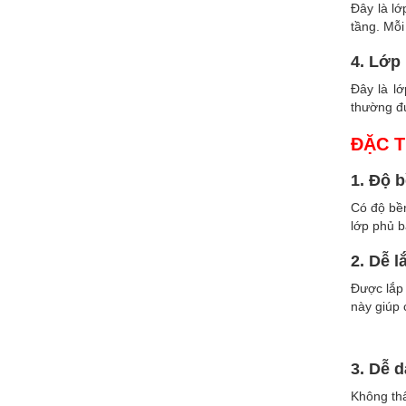
Đây là lớ
tầng. Mỗi
4. Lớp 
Đây là l
thường đ
ĐẶC T
1. Độ 
Có độ bền
lớp phủ b
2. Dễ l
Được lắp 
này giúp 
3. Dễ d
Không th