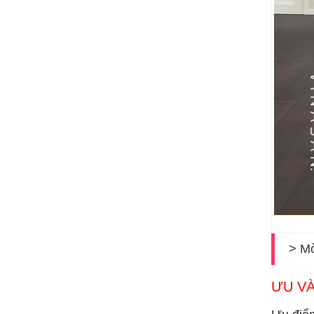
> Mờ
ƯU VÀ