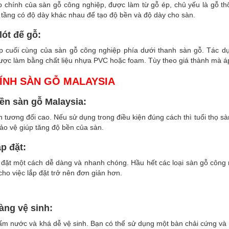
p chính của sàn gỗ công nghiệp, được làm từ gỗ ép, chủ yếu là gỗ t
 tầng có độ dày khác nhau để tạo độ bền và độ dày cho sàn.
lót đế gỗ:
ớp cuối cùng của sàn gỗ công nghiệp phía dưới thanh sàn gỗ. Tác d
ược làm bằng chất liệu nhựa PVC hoặc foam. Tùy theo giá thành mà á
ÍNH SÀN GỖ MALAYSIA
bền sàn gỗ
Malaysia
:
 tương đối cao. Nếu sử dụng trong điều kiện đúng cách thì tuổi thọ s
ảo vệ giúp tăng độ bền của sàn.
ắp đặt:
đặt một cách dễ dàng và nhanh chóng. Hầu hết các loại sàn gỗ công n
cho việc lắp đặt trở nên đơn giản hơn.
àng vệ sinh:
ấm nước và khá dễ vệ sinh. Bạn có thể sử dụng một bàn chải cứng và