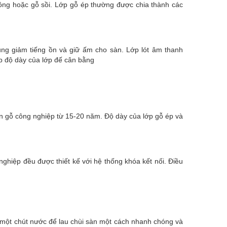
hông hoặc gỗ sồi. Lớp gỗ ép thường được chia thành các
ụng giảm tiếng ồn và giữ ấm cho sàn. Lớp lót âm thanh
p độ dày của lớp đế cân bằng
àn gỗ công nghiệp từ 15-20 năm. Độ dày của lớp gỗ ép và
ghiệp đều được thiết kế với hệ thống khóa kết nối. Điều
 một chút nước để lau chùi sàn một cách nhanh chóng và