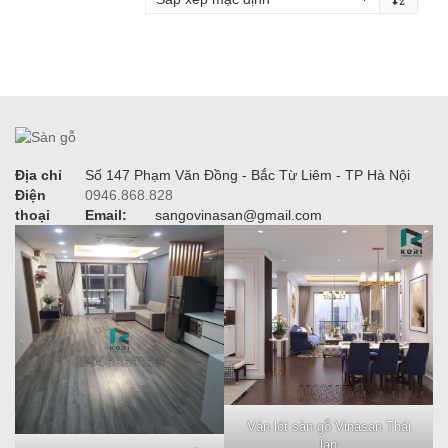
Địa chỉ
Số 147 Phạm Văn Đồng - Bắc Từ Liêm - TP Hà Nội
Điện
0946.868.828
thoại
Email:
sangovinasan@gmail.com
Ván lót sàn gỗ Vinasan Thái
lan