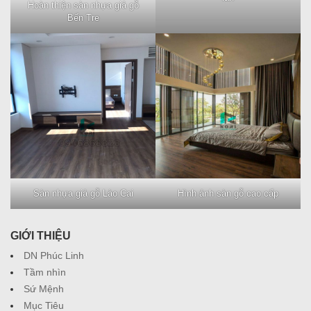
Hoàn thiện sàn nhựa giả gỗ
Bến Tre
Sàn nhựa giả gỗ Lào Cai
Hình ảnh sàn gỗ cao cấp
GIỚI THIỆU
DN Phúc Linh
Tầm nhìn
Sứ Mệnh
Mục Tiêu