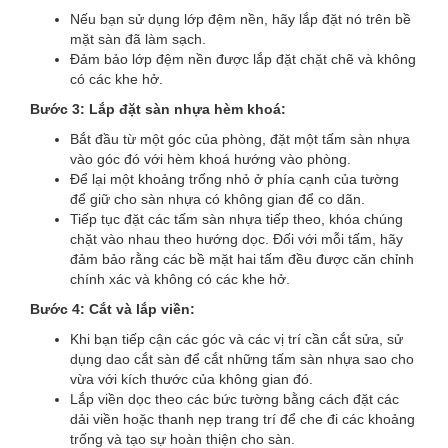
Nếu bạn sử dụng lớp đệm nền, hãy lắp đặt nó trên bề
mặt sàn đã làm sạch.
Đảm bảo lớp đệm nền được lắp đặt chặt chẽ và không
có các khe hở.
Bước 3: Lắp đặt sàn nhựa hèm khoá:
Bắt đầu từ một góc của phòng, đặt một tấm sàn nhựa
vào góc đó với hèm khoá hướng vào phòng.
Để lại một khoảng trống nhỏ ở phía cạnh của tường
để giữ cho sàn nhựa có không gian để co dãn.
Tiếp tục đặt các tấm sàn nhựa tiếp theo, khóa chúng
chặt vào nhau theo hướng dọc. Đối với mỗi tấm, hãy
đảm bảo rằng các bề mặt hai tấm đều được căn chỉnh
chính xác và không có các khe hở.
Bước 4: Cắt và lắp viền:
Khi bạn tiếp cận các góc và các vị trí cần cắt sửa, sử
dụng dao cắt sàn để cắt những tấm sàn nhựa sao cho
vừa với kích thước của không gian đó.
Lắp viền dọc theo các bức tường bằng cách đặt các
dải viền hoặc thanh nẹp trang trí để che đi các khoảng
trống và tạo sự hoàn thiện cho sàn.