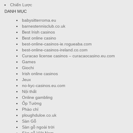
Chiến Lược
DANH MỤC
babysitterroma.eu
barnestennisclub.co.uk
Best Irish casinos
Best online casino
best-online-casinos-ie.rogueaba.com
best-online-casinos-ireland.co.com
Curacao license casinos – curacaocasino.eu.com
Games
Giochi
Irish online casinos
Jeux
no-kyc-casinos.eu.com
Nội thất
Online gambling
Ốp Tường
Phào chỉ
ploughduloe.co.uk
Sàn Gỗ
Sàn gỗ ngoài trời