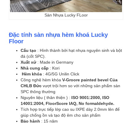
Sàn Nhựa Lucky FLoor
Đặc tính sàn nhựa hèm khoá Lucky
Floor
Cấu tạo
: Hình thành bởi hạt nhựa nguyên sinh và bột
đá (cốt SPC).
Xuất xứ
: Made in Germany
Nhà cung cấp
: Kori
Hèm khóa
: 4G/5G Unilin Click
Công nghệ hèm khóa
V-Groore painted bevel Của
CHLB Đức
vượt trội hơn so với những sản phẩm sàn
SPC thông thường
Nguyên liệu ( thân thiện ) :
ISO 9001:2000, ISO
14001:2004, FloorScore IAQ, No formaldehyde.
Tích hợp trực tiếp lớp cao su IXPE dày 2.0mm lên đế
giúp chống ồn và tạo độ êm cho sản phẩm
Bảo hành
: 15 năm