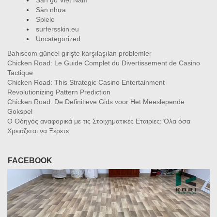
Sàn gỗ Việt Nam
Sàn nhựa
Spiele
surfersskin.eu
Uncategorized
Bahiscom güncel girişte karşılaşılan problemler
Chicken Road: Le Guide Complet du Divertissement de Casino
Tactique
Chicken Road: This Strategic Casino Entertainment
Revolutionizing Pattern Prediction
Chicken Road: De Definitieve Gids voor Het Meeslepende
Gokspel
Ο Οδηγός αναφορικά με τις Στοιχηματικές Εταιρίες: Όλα όσα
Χρειάζεται να Ξέρετε
FACEBOOK