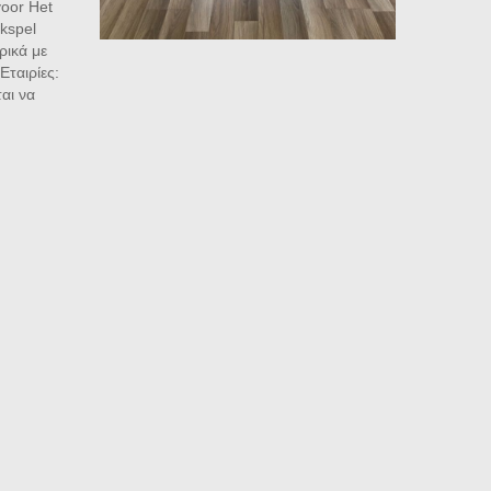
voor Het
kspel
ικά με
Εταιρίες:
αι να