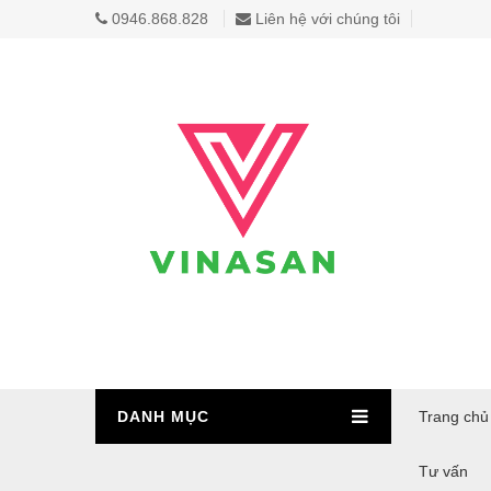
0946.868.828
Liên hệ với chúng tôi
DANH MỤC
Trang chủ
Tư vấn