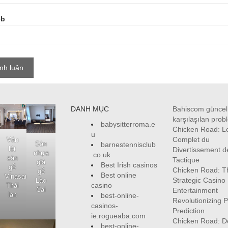
eb
DANH MỤC
Bahiscom güncel 
karşılaşılan prob
babysitterroma.e
Chicken Road: L
u
Complet du
Ván
Sàn
barnestennisclub
lót
Divertissement d
nhựa
.co.uk
sàn
Tactique
giả
Best Irish casinos
gỗ
Chicken Road: T
gỗ
Best online
Vinasan
Strategic Casino
Lào
casino
Thái
Cai
Entertainment
lan
best-online-
Revolutionizing P
casinos-
Prediction
ie.rogueaba.com
Chicken Road: D
best-online-