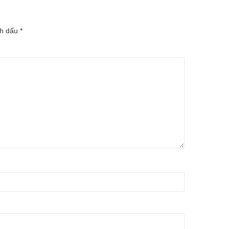
nh dấu
*