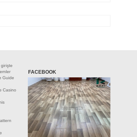
girişte
lemler
FACEBOOK
e Guide
e Casino
his
attern
e