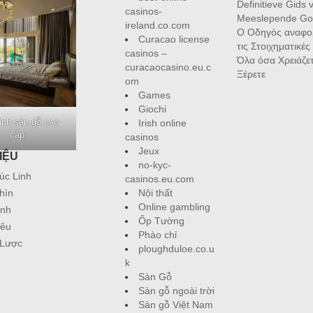
Definitieve Gids 
casinos-
Meeslepende Go
ireland.co.com
Ο Οδηγός αναφορ
Curacao license
τις Στοιχηματικές 
casinos –
Όλα όσα Χρειάζετ
curacaocasino.eu.c
Ξέρετε
om
Games
Giochi
ảnh sàn gỗ cao
Irish online
cấp
casinos
Jeux
IỆU
no-kyc-
úc Linh
casinos.eu.com
hìn
Nội thất
Online gambling
nh
Ốp Tường
iêu
Phào chỉ
 Lược
ploughduloe.co.u
k
Sàn Gỗ
Sàn gỗ ngoài trời
Sàn gỗ Việt Nam