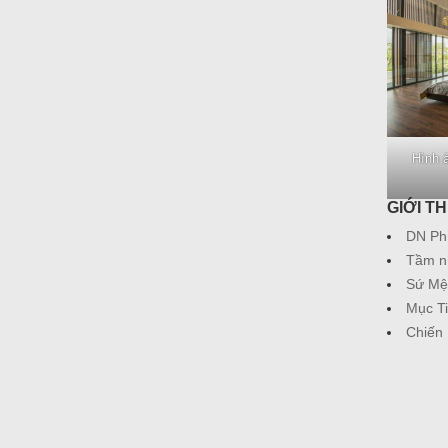
Hình 
GIỚI TH
DN Ph
Tầm n
Sứ Mệ
Mục T
Chiến