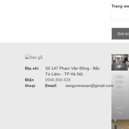
Trang w
Địa chỉ
Số 147 Phạm Văn Đồng - Bắc
Từ Liêm - TP Hà Nội
Hoàn
Điện
0946.868.828
thiện
thoại
Email:
sangovinasan@gmail.com
sàn
nhựa
giả
gỗ
Bến
Tre