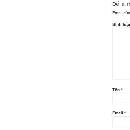
Để lại 
Email của
Bình lu
Tên
*
Email
*