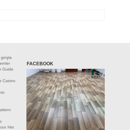
girişte
lemler
FACEBOOK
e Guide
e Casino
his
attern
e
voor Het