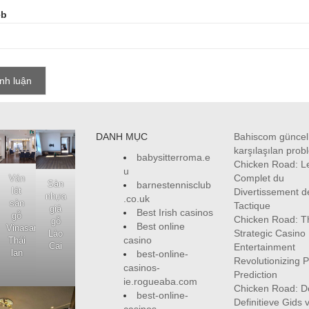
eb
DANH MỤC
Bahiscom güncel 
karşılaşılan prob
babysitterroma.e
Chicken Road: L
u
Complet du
Ván
Sàn
barnestennisclub
lót
Divertissement d
nhựa
.co.uk
sàn
Tactique
giả
Best Irish casinos
gỗ
Chicken Road: T
gỗ
Best online
Vinasan
Strategic Casino
Lào
casino
Thái
Cai
Entertainment
lan
best-online-
Revolutionizing P
casinos-
Prediction
ie.rogueaba.com
Chicken Road: D
best-online-
Definitieve Gids 