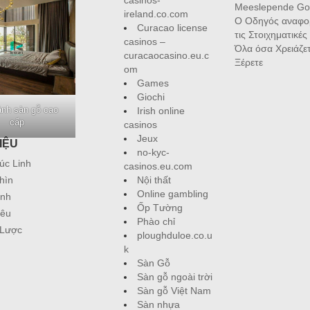
casinos-
Meeslepende Go
ireland.co.com
Ο Οδηγός αναφορ
Curacao license
τις Στοιχηματικές 
casinos –
Όλα όσα Χρειάζετ
curacaocasino.eu.c
Ξέρετε
om
Games
Giochi
ảnh sàn gỗ cao
Irish online
cấp
casinos
Jeux
IỆU
no-kyc-
úc Linh
casinos.eu.com
hìn
Nội thất
Online gambling
nh
Ốp Tường
iêu
Phào chỉ
 Lược
ploughduloe.co.u
k
Sàn Gỗ
Sàn gỗ ngoài trời
Sàn gỗ Việt Nam
Sàn nhựa