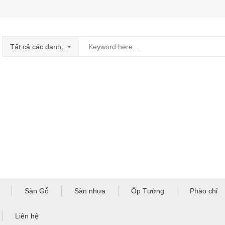
Tất cả các danh mục
Sàn Gỗ
Sàn nhựa
Ốp Tường
Phào chỉ
Liên hệ