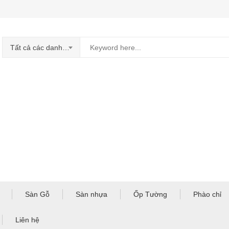
Tất cả các danh mục
Sàn Gỗ
Sàn nhựa
Ốp Tường
Phào chỉ
Liên hệ