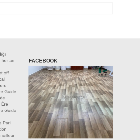
lığı
e her an
FACEBOOK
t off
cal
yers
re Guide
 de
 Ère
re Guide
e Pari
tion
meilleur