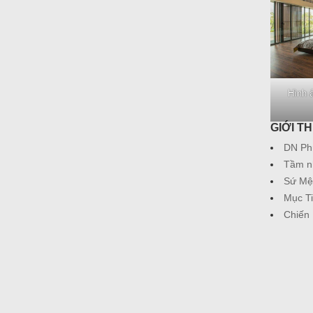
Hình 
GIỚI TH
DN Ph
Tầm n
Sứ Mệ
Mục T
Chiến