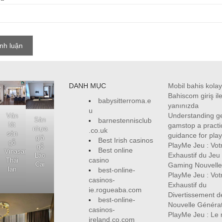
DANH MỤC
Mobil bahis kolay
Bahiscom giriş il
babysitterroma.e
yanınızda
u
Understanding ge
Ván
Sàn
barnestennisclub
lót
gamstop a practi
nhựa
.co.uk
sàn
guidance for pla
giả
Best Irish casinos
gỗ
PlayMe Jeu : Vot
gỗ
Best online
Vinasan
Exhaustif du Jeu
Lào
casino
Thái
Cai
Gaming Nouvelle
lan
best-online-
PlayMe Jeu : Vot
casinos-
Exhaustif du
ie.rogueaba.com
Divertissement d
best-online-
Nouvelle Généra
casinos-
PlayMe Jeu : Le 
ireland.co.com