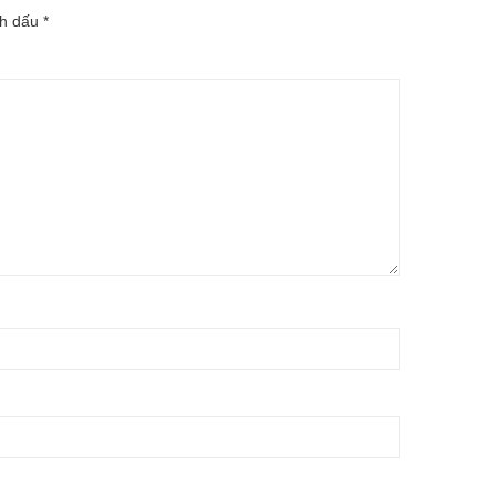
nh dấu
*