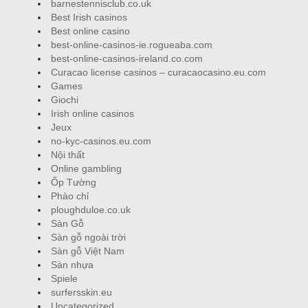
barnestennisclub.co.uk
Best Irish casinos
Best online casino
best-online-casinos-ie.rogueaba.com
best-online-casinos-ireland.co.com
Curacao license casinos – curacaocasino.eu.com
Games
Giochi
Irish online casinos
Jeux
no-kyc-casinos.eu.com
Nội thất
Online gambling
Ốp Tường
Phào chỉ
ploughduloe.co.uk
Sàn Gỗ
Sàn gỗ ngoài trời
Sàn gỗ Việt Nam
Sàn nhựa
Spiele
surfersskin.eu
Uncategorized