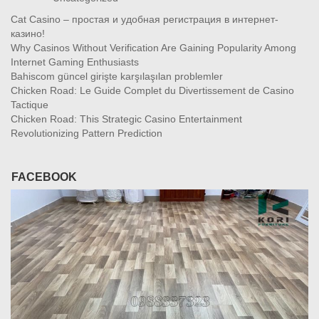
Cat Casino – простая и удобная регистрация в интернет-
казино!
Why Casinos Without Verification Are Gaining Popularity Among
Internet Gaming Enthusiasts
Bahiscom güncel girişte karşılaşılan problemler
Chicken Road: Le Guide Complet du Divertissement de Casino
Tactique
Chicken Road: This Strategic Casino Entertainment
Revolutionizing Pattern Prediction
FACEBOOK