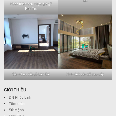
lan
Hoàn thiện sàn nhựa giả gỗ
Bến Tre
Sàn nhựa giả gỗ Lào Cai
Hình ảnh sàn gỗ cao cấp
GIỚI THIỆU
DN Phúc Linh
Tầm nhìn
Sứ Mệnh