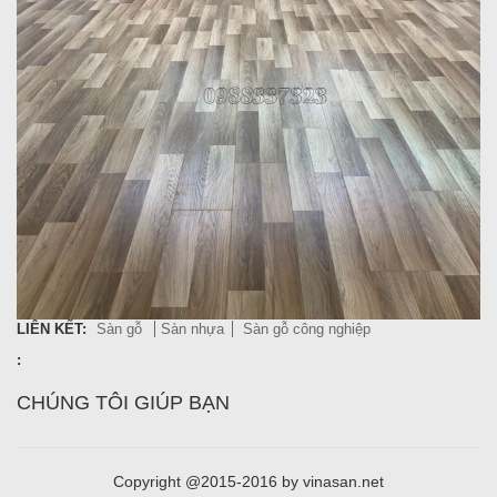
LIÊN KẾT:
Sàn gỗ
Sàn nhựa
Sàn gỗ công nghiệp
:
CHÚNG TÔI GIÚP BẠN
Copyright @2015-2016 by vinasan.net