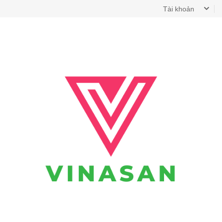
Tài khoản