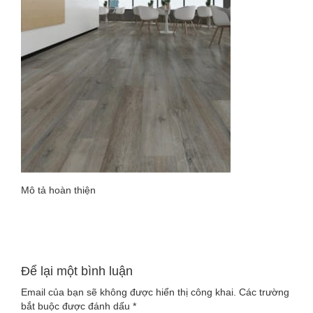
THIEN-
4MM
Mô tả hoàn thiện
Để lại một bình luận
Email của bạn sẽ không được hiển thị công khai.
Các trường
bắt buộc được đánh dấu
*