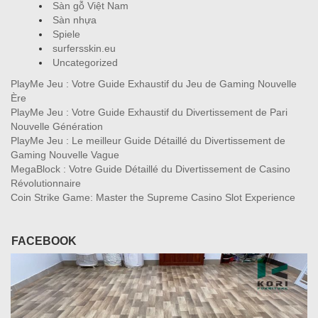
Sàn gỗ Việt Nam
Sàn nhựa
Spiele
surfersskin.eu
Uncategorized
PlayMe Jeu : Votre Guide Exhaustif du Jeu de Gaming Nouvelle
Ère
PlayMe Jeu : Votre Guide Exhaustif du Divertissement de Pari
Nouvelle Génération
PlayMe Jeu : Le meilleur Guide Détaillé du Divertissement de
Gaming Nouvelle Vague
MegaBlock : Votre Guide Détaillé du Divertissement de Casino
Révolutionnaire
Coin Strike Game: Master the Supreme Casino Slot Experience
FACEBOOK