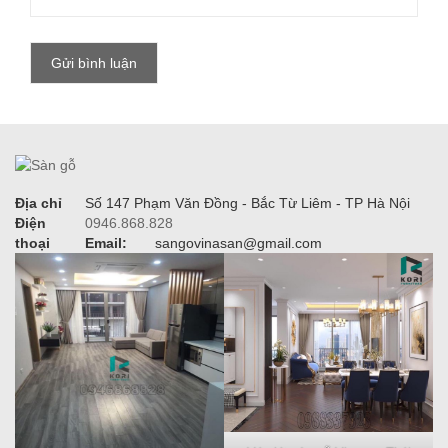
Địa chỉ
Số 147 Phạm Văn Đồng - Bắc Từ Liêm - TP Hà Nội
Điện
0946.868.828
thoại
Email:
sangovinasan@gmail.com