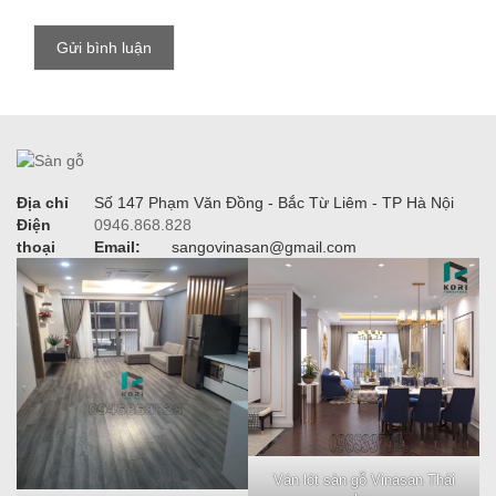
Địa chỉ
Số 147 Phạm Văn Đồng - Bắc Từ Liêm - TP Hà Nội
Điện
0946.868.828
thoại
Email:
sangovinasan@gmail.com
Ván lót sàn gỗ Vinasan Thái