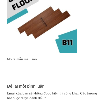
NHUA-
B11
Mô tả mẫu màu sàn
Để lại một bình luận
Email của bạn sẽ không được hiển thị công khai.
Các trường
bắt buộc được đánh dấu
*