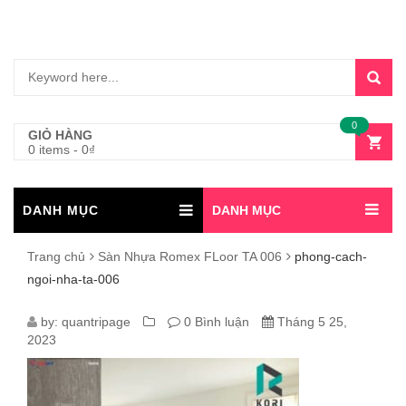
0
GIỎ HÀNG
0 items
-
0
₫
DANH MỤC
DANH MỤC
Trang chủ
Sàn Nhựa Romex FLoor TA 006
phong-cach-
ngoi-nha-ta-006
PHONG-
by:
quantripage
0 Bình luận
Tháng 5 25,
2023
CACH-
NGOI-