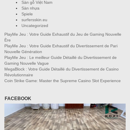
Sàn gỗ Việt Nam
Sàn nhựa
Spiele
surfersskin.eu
Uncategorized
PlayMe Jeu : Votre Guide Exhaustif du Jeu de Gaming Nouvelle
Ère
PlayMe Jeu : Votre Guide Exhaustif du Divertissement de Pari
Nouvelle Génération
PlayMe Jeu : Le meilleur Guide Détaillé du Divertissement de
Gaming Nouvelle Vague
MegaBlock : Votre Guide Détaillé du Divertissement de Casino
Révolutionnaire
Coin Strike Game: Master the Supreme Casino Slot Experience
FACEBOOK