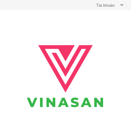
Tài khoản