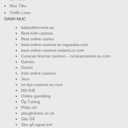
Mục Tiêu
Chiến Lược
DANH MỤC
babysitterroma.eu
Best Irish casinos
Best online casino
best-online-casinos-ie.rogueaba.com
best-online-casinos-ireland.co.com
Curacao license casinos – curacaocasino.eu.com
Games
Giochi
Irish online casinos
Jeux
no-kyc-casinos.eu.com
Nội thất
Online gambling
Ốp Tường
Phào chỉ
ploughduloe.co.uk
Sàn Gỗ
Sàn gỗ ngoài trời