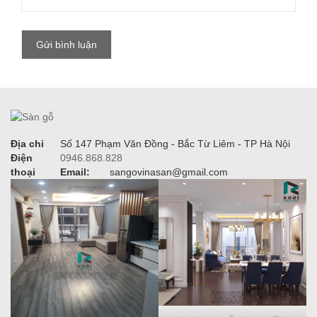
Địa chỉ
Số 147 Phạm Văn Đồng - Bắc Từ Liêm - TP Hà Nội
Điện
0946.868.828
thoại
Email:
sangovinasan@gmail.com