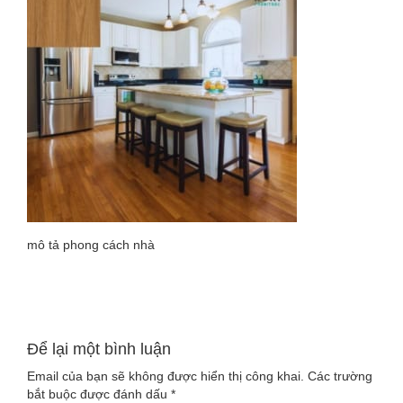
SAN-
NHUA-
TA-
022
mô tả phong cách nhà
Để lại một bình luận
Email của bạn sẽ không được hiển thị công khai.
Các trường
bắt buộc được đánh dấu
*