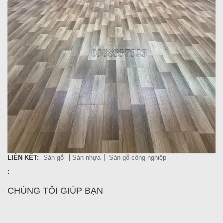
LIÊN KẾT:
Sàn gỗ
Sàn nhựa
Sàn gỗ công nghiệp
:
CHÚNG TÔI GIÚP BẠN