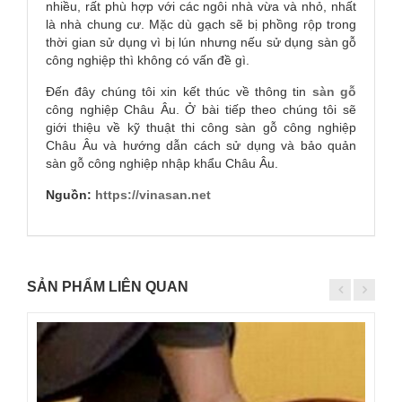
+Bề mặt sàn gỗ công nghiệp luôn sạch sẽ và có khả
năng chống xước, chống trơn trượt, chống bám bẩn
và chống nồm cực tốt.
+Điều hòa không khí, thân thiện và bảo vệ sức khỏe
người sử dụng. Tiện lợi dễ dàng sử dụng và bảo quản.
+Trọng lượng nhẹ hơn sàn bê tông. Không bị giãn nở
nhiều, rất phù hợp với các ngôi nhà vừa và nhỏ, nhất
là nhà chung cư. Mặc dù gạch sẽ bị phồng rộp trong
thời gian sử dụng vì bị lún nhưng nếu sử dụng sàn gỗ
công nghiệp thì không có vấn đề gì.
Đến đây chúng tôi xin kết thúc về thông tin
sàn gỗ
công nghiệp Châu Âu. Ở bài tiếp theo chúng tôi sẽ
giới thiệu về kỹ thuật thi công sàn gỗ công nghiệp
Châu Âu và hướng dẫn cách sử dụng và bảo quản
sàn gỗ công nghiệp nhập khẩu Châu Âu.
Nguồn:
https://vinasan.net