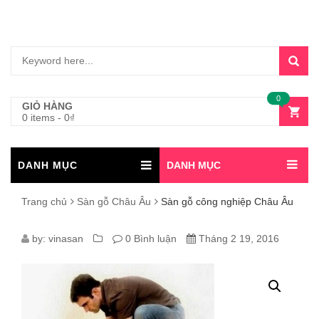
0
GIỎ HÀNG
0 items
-
0
₫
DANH MỤC
DANH MỤC
Trang chủ
Sàn gỗ Châu Âu
Sàn gỗ công nghiệp Châu Âu
SÀN
by:
vinasan
0 Bình luận
Tháng 2 19, 2016
GỖ
CÔNG