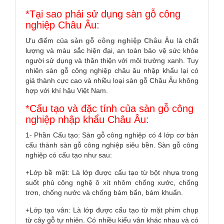
cấp sàn gỗ công nghiệp nhập khẩu châu âu chính
hãng, chất lượng số một tại Việt Nam. Cam kết
sản phẩm đạt tiêu chuẩn quốc tế và bảo hành
trọn đời sản phẩm.
*Tại sao phải sử dụng sàn gỗ công
nghiệp Châu Âu:
Ưu điểm của
sàn gỗ công nghiệp Châu Âu
là chất
lượng và màu sắc hiện đại, an toàn bảo vệ sức khỏe
người sử dụng và thân thiện với môi trường xanh. Tuy
nhiên sàn gỗ công nghiệp châu âu nhập khẩu lại có
giá thành cực cao và nhiều loại sàn gỗ Châu Âu không
hợp với khí hậu Việt Nam.
*Cấu tạo và đặc tính của sàn gỗ công
nghiệp nhập khẩu Châu Âu:
1- Phần Cấu tạo: Sàn gỗ công nghiệp có 4 lớp cơ bản
cấu thành sàn gỗ công nghiệp siêu bền. Sàn gỗ công
nghiệp có cấu tạo như sau:
+Lớp bề mặt: Là lớp được cấu tạo từ bột nhựa trong
suốt phủ công nghệ ô xít nhôm chống xước, chống