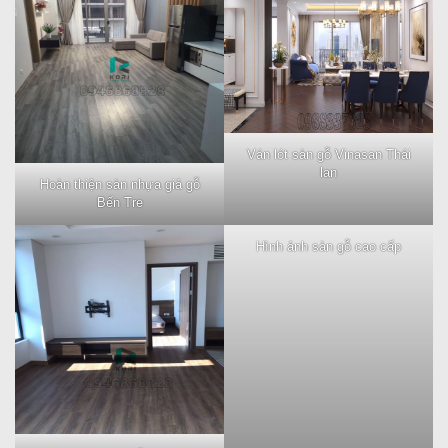
Địa chỉ
Số 147 Phạm Văn Đồng - Bắc Từ Liêm - TP Hà Nội
Điện
0946.868.828
thoại
Email:
sangovinasan@gmail.com
Ván lót sàn gỗ Vinasan Thái
lan
Hoàn thiện sàn nhựa giả gỗ
Bến Tre