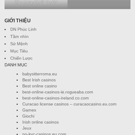
Sàn nhựa giả gỗ Lào Cai
Hình ảnh sàn gỗ cao cấp
GIỚI THIỆU
DN Phúc Linh
Tầm nhìn
Sứ Mệnh
Mục Tiêu
Chiến Lược
DANH MỤC
babysitterroma.eu
Best Irish casinos
Best online casino