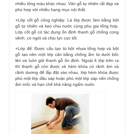
trơn, chống nước và chống bám bẩn, bám khuẩn.
+Lớp tạo vân: Là lớp được cấu tạo từ mặt phim chụp
từ cây gỗ tự nhiên. Có nhiều kiểu vân khác nhau và có
nhiều tông màu khác nhau. Vân gỗ tự nhiên rất đẹp và
phù hợp với nhiều hạng mục nội thất.
+Lớp cốt gỗ công nghiệp: Là lớp được làm bằng bột
gỗ tự nhiên và keo chịu nước cùng phụ gia tổng hợp.
Lớp cốt gỗ có tác dụng ổn định thanh gỗ chống cong
vênh, co ngót và chịu lực cực tốt.
+Lớp đế: Được cấu tạo từ bột nhựa tổng hợp và bột
gỗ tạo nên một lớp cân bằng chống ẩm từ dưới bốc
lên và luôn giữ thanh gỗ ổn định. Ngoài 4 lớp trên ra
thì thanh gỗ còn được xẻ hèm khóa có rãnh âm và
rãnh dương để lắp đặt vào nhau, lớp hèm khóa được
phủ một lớp dầu sáp hoặc phủ một lớp sáp nến chống
ẩm mốc và hạn chế khả năng ngấm nước