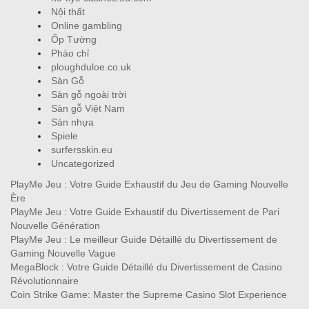
best-online-casinos-ie.rogueaba.com
best-online-casinos-ireland.co.com
Curacao license casinos – curacaocasino.eu.com
Games
Giochi
Irish online casinos
Jeux
no-kyc-casinos.eu.com
Nội thất
Online gambling
Ốp Tường
Phào chỉ
ploughduloe.co.uk
Sàn Gỗ
Sàn gỗ ngoài trời
Sàn gỗ Việt Nam
Sàn nhựa
Spiele
surfersskin.eu
Uncategorized
PlayMe Jeu : Votre Guide Exhaustif du Jeu de Gaming Nouvelle
Ère