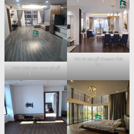
Ván lót sàn gỗ Vinasan Thái
lan
Hoàn thiện sàn nhựa giả gỗ
Bến Tre