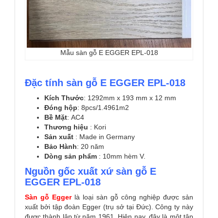
Mẫu sàn gỗ E EGGER EPL-018
Đặc tính sàn gỗ E EGGER EPL-018
Kích Thước
:
1292mm x 193 mm x 12 mm
Đóng hộp
:
8pcs/1.4961m2
Bề Mặt
:
AC4
Thương hiệu
: Kori
Sản xuất
: Made in Germany
Bảo Hành
:
20 năm
Dòng sản phẩm
: 10mm hèm V.
Nguồn gốc xuất xứ sàn gỗ E
EGGER EPL-018
Sàn gỗ Egger
là loại sàn gỗ công nghiệp được sản
xuất bởi tập đoàn Egger (trụ sở tại Đức). Công ty này
được thành lập từ năm 1961. Hiện nay, đây là một tập