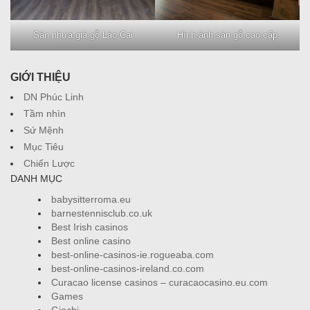
Sàn nhựa giả gỗ Lào Cai
Hình ảnh sàn gỗ cao cấp
GIỚI THIỆU
DN Phúc Linh
Tầm nhìn
Sứ Mệnh
Mục Tiêu
Chiến Lược
DANH MỤC
babysitterroma.eu
barnestennisclub.co.uk
Best Irish casinos
Best online casino
best-online-casinos-ie.rogueaba.com
best-online-casinos-ireland.co.com
Curacao license casinos – curacaocasino.eu.com
Games
Giochi