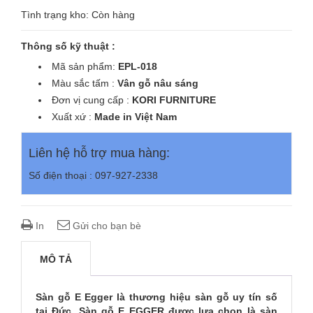
Tình trạng kho: Còn hàng
Thông số kỹ thuật :
Mã sản phẩm:
EPL-018
Màu sắc tấm :
Vân gỗ nâu sáng
Đơn vị cung cấp :
KORI
FURNITURE
Xuất xứ :
Made in Việt Nam
Liên hệ hỗ trợ mua hàng:
Số điện thoại : 097-927-2338
In
Gửi cho bạn bè
MÔ TẢ
Sàn gỗ E Egger là thương hiệu sàn gỗ uy tín số
tại Đức. Sàn gỗ E EGGER được lựa chọn là sàn