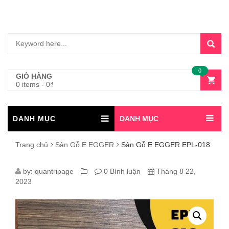
0
GIỎ HÀNG
0 items
-
0
₫
DANH MỤC
DANH MỤC
Trang chủ
Sàn Gỗ E EGGER
Sàn Gỗ E EGGER EPL-018
SÀN
by:
quantripage
0 Bình luận
Tháng 8 22,
2023
GỖ
E