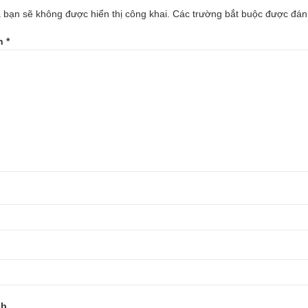
 bạn sẽ không được hiển thị công khai.
Các trường bắt buộc được đá
ận
*
eb