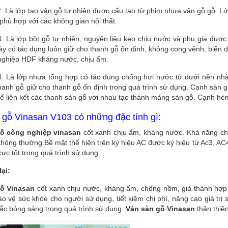
: Là lớp tạo vân gỗ tự nhiên được cấu tạo từ phim nhựa vân gỗ gỗ. Lớp
phù hợp với các không gian nội thất.
3: Là lớp bột gỗ tự nhiên, nguyên liệu keo chịu nước và phụ gia được
y có tác dụng luôn giữ cho thanh gỗ ổn đinh, không cong vênh, biến d
nghiệp HDF kháng nước, chịu ẩm.
4: Là lớp nhựa tổng hợp có tác dụng chống hơi nước từ dưới nền nhà
hanh gỗ giữ cho thanh gỗ ổn định trong quá trình sử dụng. Cạnh sàn 
ể liên kết các thanh sàn gỗ với nhau tạo thành mảng sàn gỗ. Cạnh hè
 gỗ Vinasan V103 có những đặc tính gì:
ỗ công nghiệp vinasan
cốt xanh chịu ẩm, kháng nước. Khả năng ch
thông thường.Bề mặt thể hiện trên ký hiệu AC được ký hiệu từ Ac3, AC
ực tốt trong quá trình sử dụng.
ại:
ỗ Vinasan
cốt xanh chịu nước, kháng ẩm, chống nồm, giá thành hợp
ảo vệ sức khỏe cho người sử dụng, tiết kiệm chi phí, nâng cao giá trị 
ắc bóng sáng trong quá trình sử dụng.
Ván sàn gỗ Vinasan
thân thiệ