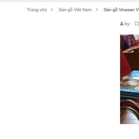
Trang chủ
Sàn gỗ Việt Nam
Sàn gỗ Vinasan 
SÀN
by:
GỖ
VINA
V103