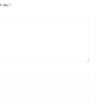
nh dấu
*