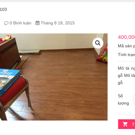
V103
0 Bình luận
Tháng 8 18, 2015
400,00
SAN
Mã sản 
Tình trạ
Mô tả n
gỗ Mô t
gỗ
Số
lượng
T