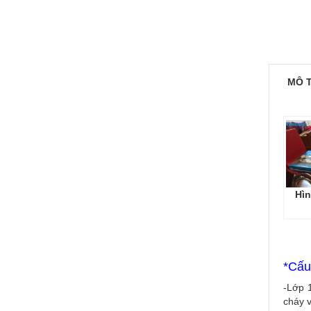
MÔ 
Hìn
*Cấu
-Lớp 
cháy 