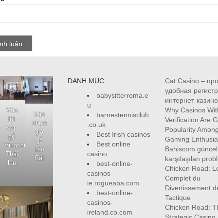
DANH MỤC
Cat Casino – пр
удобная регистр
babysitterroma.e
интернет-казино
u
Why Casinos Wit
Ván
Sàn
barnestennisclub
lót
Verification Are 
nhựa
.co.uk
sàn
Popularity Among
giả
Best Irish casinos
gỗ
Gaming Enthusia
gỗ
Best online
Vinasan
Bahiscom güncel 
Lào
casino
Thái
Cai
karşılaşılan prob
lan
best-online-
Chicken Road: L
casinos-
Complet du
ie.rogueaba.com
Divertissement d
best-online-
Tactique
casinos-
Chicken Road: T
ireland.co.com
Strategic Casino