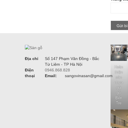
Địa chỉ
Số 147 Phạm Văn Đồng - Bắc
Từ Liêm - TP Hà Nội
Hoàn
Điện
0946.868.828
thiện
thoại
Email:
sangovinasan@gmail.com
sàn
nhựa
giả
gỗ
Bến
Tre