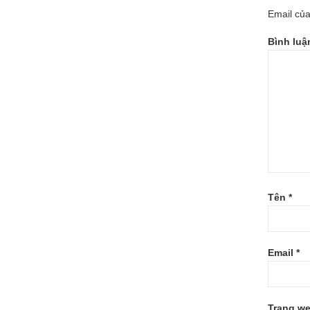
Email của
Bình lu
Tên
*
Email
*
Trang w