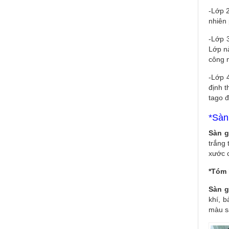
-Lớp 2
nhiên 
-Lớp 
Lớp nà
công 
-Lớp 
định t
tago đ
*Sàn
Sàn g
trắng 
xước c
*Tóm l
Sàn g
khí, b
màu s