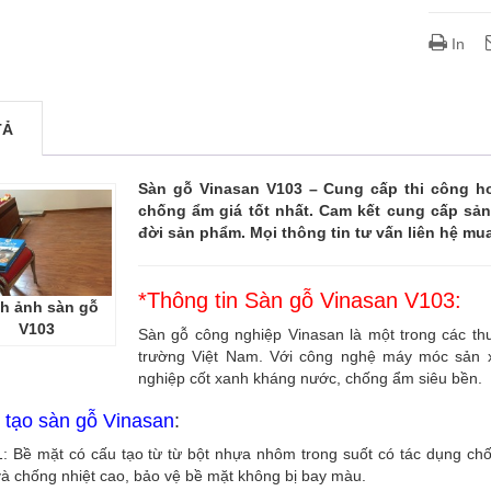
In
TẢ
Sàn gỗ Vinasan V103 – Cung cấp thi công h
chống ẩm giá tốt nhất. Cam kết cung cấp sả
đời sản phẩm. Mọi thông tin tư vấn liên hệ m
*Thông tin Sàn gỗ Vinasan V103:
h ảnh sàn gỗ
V103
Sàn gỗ công nghiệp Vinasan là một trong các t
trường Việt Nam. Với công nghệ máy móc sản x
nghiệp cốt xanh kháng nước, chống ẩm siêu bền.
 tạo sàn gỗ Vinasan
:
1: Bề mặt có cấu tạo từ từ bột nhựa nhôm trong suốt có tác dụng c
và chống nhiệt cao, bảo vệ bề mặt không bị bay màu.