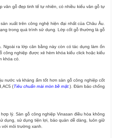
 vân gỗ đẹp tinh tế tự nhiên, có nhiều kiểu vân gỗ tự
 sản xuất trên công nghệ hiện đại nhất của Châu Âu.
ạng trong quá trình sử dụng. Lớp cốt gỗ thường là gỗ
. Ngoài ra lớp cân bằng này còn có tác dụng làm ổn
gỗ công nghiệp được xẻ hèm khóa kiểu click hoặc kiểu
m khóa có.
ịu nước và kháng ẩm tốt hơn sàn gỗ công nghiệp cốt
4,AC5 (
Tiêu chuẩn mài mòn bề mặt.
). Đảm bảo chống
 hợp lý. Sàn gỗ công nghiệp Vinasan điều hòa không
sử dụng, sử dụng tiện lợi, bảo quản dễ dàng, luôn giữ
n với môi trường xanh.