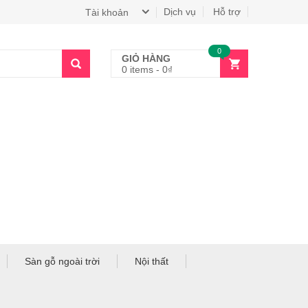
Dịch vụ
Hỗ trợ
Tài khoản
0
GIỎ HÀNG
0 items
-
0
₫
Sàn gỗ ngoài trời
Nội thất