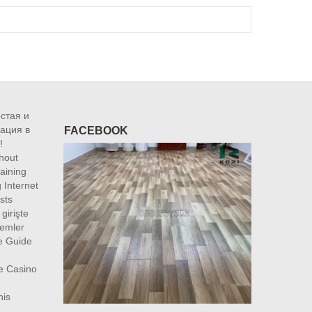
остая и
ация в
FACEBOOK
!
hout
Gaining
 Internet
sts
girişte
lemler
e Guide
e Casino
his