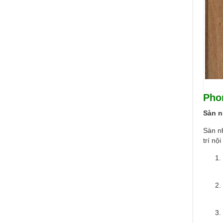
Pho
Sàn n
Sàn n
trí nộ