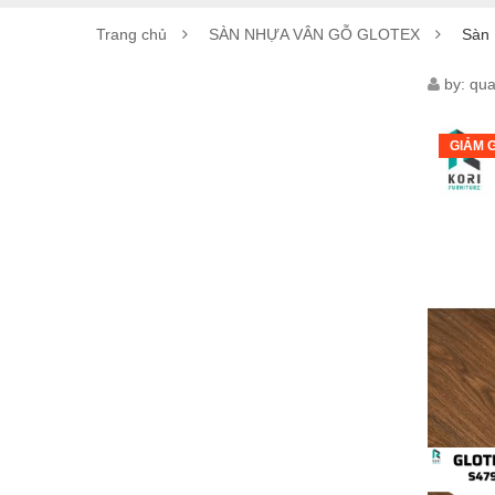
Trang chủ
SÀN NHỰA VÂN GỖ GLOTEX
Sàn 
SÀN
by:
qua
NHỰ
GIẢM G
GLO
S479