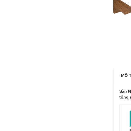
MÔ 
Sàn N
tông 