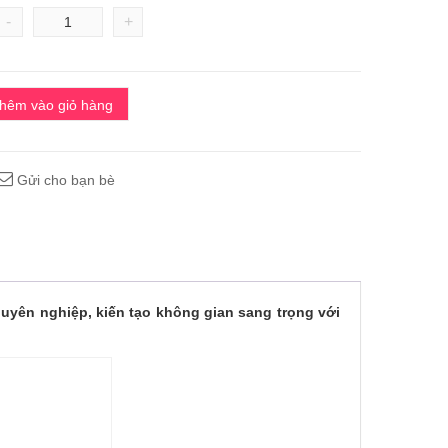
-
+
hêm vào giỏ hàng
Gửi cho bạn bè
yên nghiệp, kiến tạo không gian sang trọng với