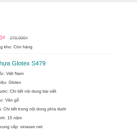
Giá
Giá
0
₫
270,000
₫
gốc
hiện
ng kho: Còn hàng
là:
tại
270,000₫.
là:
hựa Glotex S479
255,000₫.
ốc: Việt Nam
iệu: Glotex
ước: Chi tiết nội dung bài viết
c: Vân gỗ
: Chi tiết trong nội dung phía dưới
ành: 15 năm
 cung cấp: vinasan.net