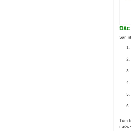
Đặc
Sàn nh
Tóm lạ
nước v