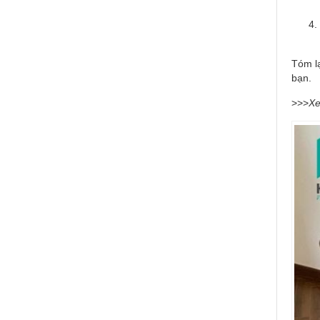
Tóm l
bạn.
>>>
Xe