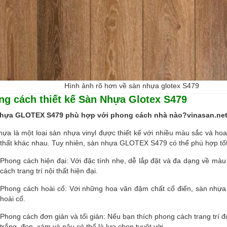
Hình ảnh rõ hơn về sàn nhựa glotex S479
ng cách thiết kế Sàn Nhựa Glotex S479
hựa GLOTEX S479 phù hợp với phong cách nhà nào?vinasan.net x
hựa là một loại sàn nhựa vinyl được thiết kế với nhiều màu sắc và ho
i thất khác nhau. Tuy nhiên, sàn nhựa GLOTEX S479 có thể phù hợp tố
Phong cách hiện đại: Với đặc tính nhẹ, dễ lắp đặt và đa dạng về m
cách trang trí nội thất hiện đại.
Phong cách hoài cổ: Với những hoa văn đậm chất cổ điển, sàn nhựa c
hoài cổ.
Phong cách đơn giản và tối giản: Nếu bạn thích phong cách trang trí 
trắng, đen, xám và nâu có thể là lựa chọn tuyệt vời.