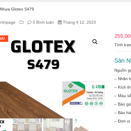
Nhựa Glotex S479
ntripage
0 Bình luận
Tháng 4 12, 2023
A
255,00
IÁ!
TEX
Tình trạ
Sàn N
Nguồn g
– Nhãn h
– Kích th
– Màu sắ
– Báo giá
– Bảo h
– Đơn vị