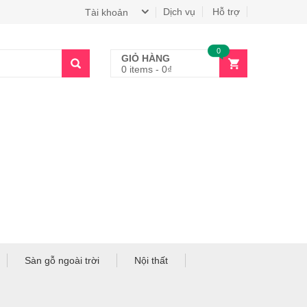
Dịch vụ
Hỗ trợ
Tài khoản
0
GIỎ HÀNG
0 items
-
0
₫
Sàn gỗ ngoài trời
Nội thất