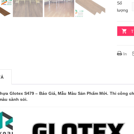
Số
lượng
T
In
TẢ
hựa Glotex S479 – Báo Giá, Mẫu Màu Sản Phẩm Mới. Thi công chu
màu sành sỏi.