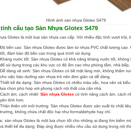
Hình ảnh sàn nhựa Glotex S479
 tính cấu tạo Sàn Nhựa Glotex S479
ựa Glotex là một loại sàn nhựa cao cấp. Với nhiều đặc tính vượt trội,
Độ bền cao: Sàn nhựa Glotex được làm từ nhựa PVC chất lượng cao. C
tốt, đảm bảo độ bền cao trong quá trình sử dụng.
Kháng nước tốt: Sàn nhựa Glotex có khả năng kháng nước tốt, không 
để sử dụng trong các khu vực có độ ẩm cao như phòng tắm, nhà bếp, 
Dễ dàng vệ sinh: Sàn nhựa Glotex có bề mặt láng mịn, không thấm nướ
cho việc bảo dưỡng sàn nhựa trở nên đơn giản và dễ dàng.
Thiết kế đa dạng: Sàn nhựa Glotex có nhiều màu sắc, hoa văn và kiể
lựa chọn phù hợp với phong cách nội thất của căn nhà.
Cách âm, cách nhiệt:
Sàn nhựa Glotex
có tính năng cách âm, cách nh
yên tĩnh hơn.
Thân thiện với môi trường: Sàn nhựa Glotex được sản xuất từ chất liệ
trường, không chứa chất độc hại như formaldehyde hay chì.
i, sàn nhựa Glotex là một lựa chọn tốt cho những ai đang tìm kiếm m
à thiết kế đa dạng. Đáp ứng được nhiều nhu cầu sử dụng trong nội th