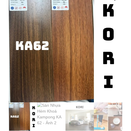
KHOÁ
KAMPONG
KA
62