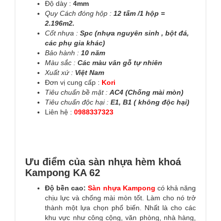
Độ dày :
4mm
Quy Cách đóng hộp :
12 tấm /1 hộp =
2.196m2.
C
ốt nhựa :
Spc (nhựa nguyên sinh , bột đá,
các phụ gia khác)
Bảo hành :
10 năm
Màu sắc :
Các màu vân gỗ tự nhiên
Xuất xứ :
Việt Nam
Đơn vị cung cấp :
Kori
Tiêu chuẩn bề mặt :
AC4 (Chống mài mòn)
Tiêu chuẩn độc hại :
E1, B1 ( không độc hại)
Liên hệ :
0988337323
Ưu điểm của sàn nhựa hèm khoá
Kampong KA 62
Độ bền cao:
Sàn nhựa Kampong
có khả năng
chịu lực và chống mài mòn tốt. Làm cho nó trở
thành một lựa chọn phổ biến. Nhất là cho các
khu vực như công cộng, văn phòng, nhà hàng,