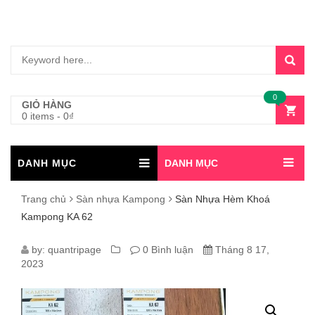
0
GIỎ HÀNG
0 items
-
0
₫
DANH MỤC
DANH MỤC
Trang chủ
Sàn nhựa Kampong
Sàn Nhựa Hèm Khoá
Kampong KA 62
SÀN
by:
quantripage
0 Bình luận
Tháng 8 17,
2023
NHỰA
HÈM