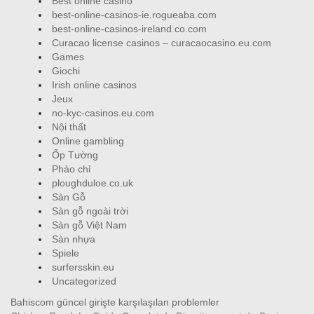
Best online casino
best-online-casinos-ie.rogueaba.com
best-online-casinos-ireland.co.com
Curacao license casinos – curacaocasino.eu.com
Games
Giochi
Irish online casinos
Jeux
no-kyc-casinos.eu.com
Nội thất
Online gambling
Ốp Tường
Phào chỉ
ploughduloe.co.uk
Sàn Gỗ
Sàn gỗ ngoài trời
Sàn gỗ Việt Nam
Sàn nhựa
Spiele
surfersskin.eu
Uncategorized
Bahiscom güncel girişte karşılaşılan problemler