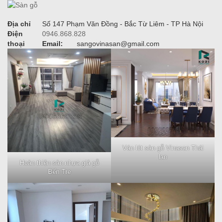
Địa chỉ
Số 147 Phạm Văn Đồng - Bắc Từ Liêm - TP Hà Nội
Điện
0946.868.828
thoại
Email:
sangovinasan@gmail.com
Ván lót sàn gỗ Vinasan Thái
lan
Hoàn thiện sàn nhựa giả gỗ
Bến Tre