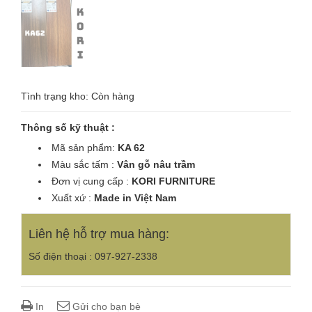
Tình trạng kho: Còn hàng
Thông số kỹ thuật :
Mã sản phẩm:
KA 62
Màu sắc tấm :
Vân gỗ nâu trầm
Đơn vị cung cấp :
KORI
FURNITURE
Xuất xứ :
Made in Việt Nam
Liên hệ hỗ trợ mua hàng:
Số điện thoại : 097-927-2338
In
Gửi cho bạn bè