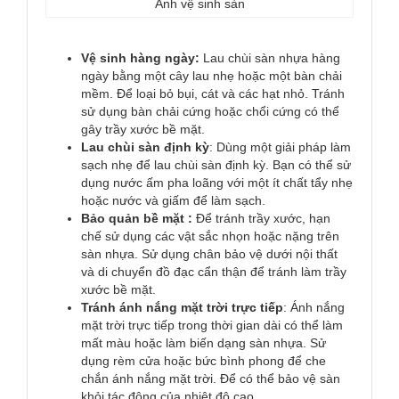
Ảnh vệ sinh sàn
Vệ sinh hàng ngày:
Lau chùi sàn nhựa hàng
ngày bằng một cây lau nhẹ hoặc một bàn chải
mềm. Để loại bỏ bụi, cát và các hạt nhỏ. Tránh
sử dụng bàn chải cứng hoặc chổi cứng có thể
gây trầy xước bề mặt.
Lau chùi sàn định kỳ
: Dùng một giải pháp làm
sạch nhẹ để lau chùi sàn định kỳ. Bạn có thể sử
dụng nước ấm pha loãng với một ít chất tẩy nhẹ
hoặc nước và giấm để làm sạch.
Bảo quản bề mặt :
Để tránh trầy xước, hạn
chế sử dụng các vật sắc nhọn hoặc nặng trên
sàn nhựa. Sử dụng chân bảo vệ dưới nội thất
và di chuyển đồ đạc cẩn thận để tránh làm trầy
xước bề mặt.
Tránh ánh nắng mặt trời trực tiếp
: Ánh nắng
mặt trời trực tiếp trong thời gian dài có thể làm
mất màu hoặc làm biến dạng sàn nhựa. Sử
dụng rèm cửa hoặc bức bình phong để che
chắn ánh nắng mặt trời. Để có thể bảo vệ sàn
khỏi tác động của nhiệt độ cao.