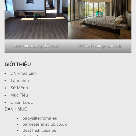
Sàn nhựa giả gỗ Lào Cai
Hình ảnh sàn gỗ cao cấp
GIỚI THIỆU
DN Phúc Linh
Tầm nhìn
Sứ Mệnh
Mục Tiêu
Chiến Lược
DANH MỤC
babysitterroma.eu
barnestennisclub.co.uk
Best Irish casinos