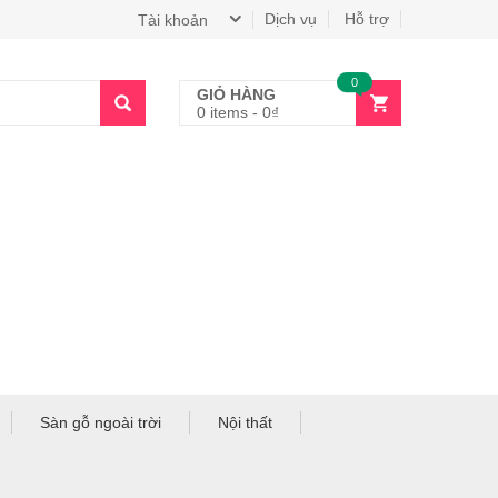
Dịch vụ
Hỗ trợ
Tài khoản
0
GIỎ HÀNG
0 items
-
0
₫
Sàn gỗ ngoài trời
Nội thất