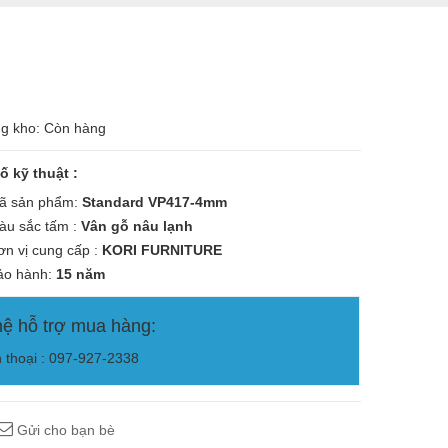
ng kho: Còn hàng
ố kỹ thuật :
 sản phẩm:
Standard VP417-4mm
u sắc tấm :
Vân gỗ nâu lạnh
n vị cung cấp :
KORI
FURNITURE
o hành:
15 năm
hệ hỗ trợ mua hàng:
n thoại : 097-927-2338
Gửi cho bạn bè