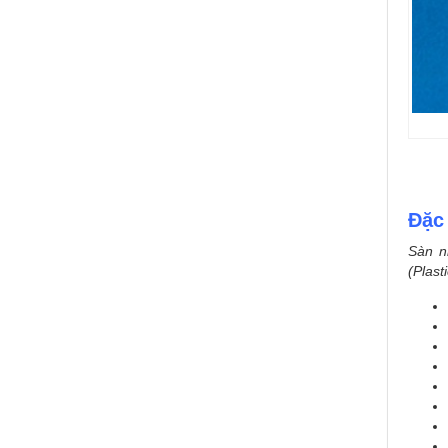
Đặc
Sàn n
(Plast