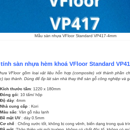
Mẫu sàn nhựa VFloor Standard VP417-4mm
 tính sàn nhựa hèm khoá VFloor Standard VP
hựa VFloor gồm loại vật liệu hỗn hợp (composite) với thành phần ch
ic) tạo thành. Dùng để ốp lát sàn nhà thay thế sàn gỗ công nghiệp và
Kích thước tấm
: 1220 x 180mm
Đóng gó
i: 10 tấm/ hộp
Độ dày
: 4mm
Nhà cung cấp
: Kori
Màu sắc
: Vân gỗ nâu lạnh
Bề mặt UV
: dày 0.5mm
Cơ chế
: Chống xước tốt, không bị cong vênh, biến dạng trong quá tr
Bề mặt
:Thân thiện với môi trường, không có chất đôc tố, không có mùi