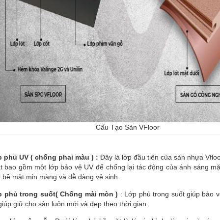
Cấu Tạo Sàn VFloor
p phủ UV ( chống phai màu ) :
Đây là lớp đầu tiên của sàn nhựa Vflo
t bao gồm một lớp bảo vệ UV để chống lại tác động của ánh sáng mặt
t bề mặt mịn màng và dễ dàng vệ sinh.
p phủ trong suốt( Chống mài mòn )
: Lớp phủ trong suốt giúp bảo v
iúp giữ cho sàn luôn mới và đẹp theo thời gian.