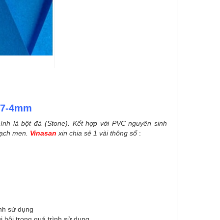
417-4mm
ính là bột đá (Stone). Kết hợp với PVC nguyên sinh
 gạch men.
Vinasan
xin chia sẻ 1 vài thông số
:
ình sử dụng
 hôi trong quá trình sử dụng.