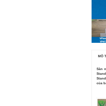
MÔ 
Sàn n
Stand
Stand
của b