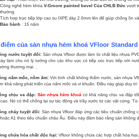
Công nghệ hèm khóa
V-Groore painted bevel Của CHLB Đức
vượt t
thường
Tích hợp trực tiếp lớp cao su IXPE dày 2.0mm lên đế giúp chống ồn 
Bảo hành
: 15 năm
 điểm của sàn nhựa hèm khoá VFloor Standar
ống nước tuyệt đối:
Sàn nhựa Vfloor được làm từ chất liệu nhựa PV
này làm cho nó lý tưởng cho các khu vực có tiếp xúc trực tiếp với 
rường thương mại…
hống nấm mốc, nồm ẩm:
Với tính chất không thấm nước, sàn nhựa V
m khả năng phát triển của nấm mốc và vi khuẩn. Điều này giúp duy trì
ống chịu va đập:
Sàn nhựa hèm khoá
có khả năng chịu va đập tốt
cao. Nó có thể chống lại sự tác động và trầy xước từ các vật cứng. Từ đ
ống cháy tuyệt đối:
Sàn nhựa Vfloor đáp ứng các tiêu chuẩn chống 
 hoặc A1 theo tiêu chuẩn châu Âu. Điều này đảm bảo rằng sàn không dễ 
ông chứa hóa chất độc hại:
Vfloor không chứa các hợp chất hóa học