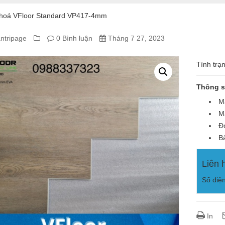
hoá VFloor Standard VP417-4mm
ntripage
0 Bình luận
Tháng 7 27, 2023
A
Tình trạ
Thông s
Á
Mã
Mà
OOR
Đơ
NDARD
Bả
7-
Liên 
Số điệ
In