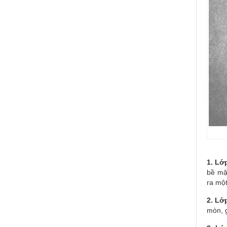
1. Lớ
bề mặ
ra mộ
2. Lớ
mòn, g