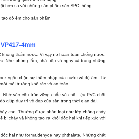
rội hơn so với những sản phẩm sàn SPC thông
và tạo độ êm cho sản phẩm
d VP417-4mm
C không thấm nước. Vì vậy nó hoàn toàn chống nước.
nước. Như phòng tắm, nhà bếp và ngay cả trong những
floor ngăn chặn sự thâm nhập của nước và độ ẩm. Từ
 một môi trường khô ráo và an toàn.
. Nhờ vào cấu trúc vững chắc và chất liệu PVC chất
ó giúp duy trì vẻ đẹp của sàn trong thời gian dài.
cháy cao. Thường được phân loại như lớp chống cháy
bị cháy và không tạo ra khói độc hại khi tiếp xúc với
 độc hại như formaldehyde hay phthalate. Những chất