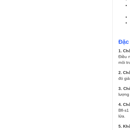
Đặc
1. Ch
Điều 
môi t
2. C
đó giả
3. Ch
lượng 
4. Ch
Bfl-s1
lửa.
5. Kh