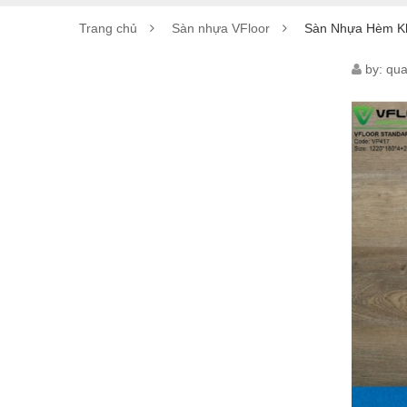
Trang chủ
Sàn nhựa VFloor
Sàn Nhựa Hèm K
SÀN
by:
qua
NHỰ
HÈM
KHO
VFL
STA
VP41
4MM