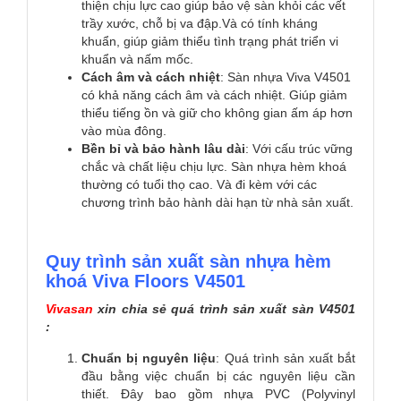
thiện chịu lực cao giúp bảo vệ sàn khỏi các vết
trầy xước, chỗ bị va đập.Và có tính kháng
khuẩn, giúp giảm thiểu tình trạng phát triển vi
khuẩn và nấm mốc.
Cách âm và cách nhiệt
: Sàn nhựa Viva V4501
có khả năng cách âm và cách nhiệt. Giúp giảm
thiểu tiếng ồn và giữ cho không gian ấm áp hơn
vào mùa đông.
Bền bỉ và bảo hành lâu dài
: Với cấu trúc vững
chắc và chất liệu chịu lực. Sàn nhựa hèm khoá
thường có tuổi thọ cao. Và đi kèm với các
chương trình bảo hành dài hạn từ nhà sản xuất.
Quy trình sản xuất sàn nhựa hèm
khoá Viva Floors V4501
Vivasan
xin chia sẻ quá trình sản xuất sàn V4501
:
Chuẩn bị nguyên liệu
: Quá trình sản xuất bắt
đầu bằng việc chuẩn bị các nguyên liệu cần
thiết. Đây bao gồm nhựa PVC (Polyvinyl