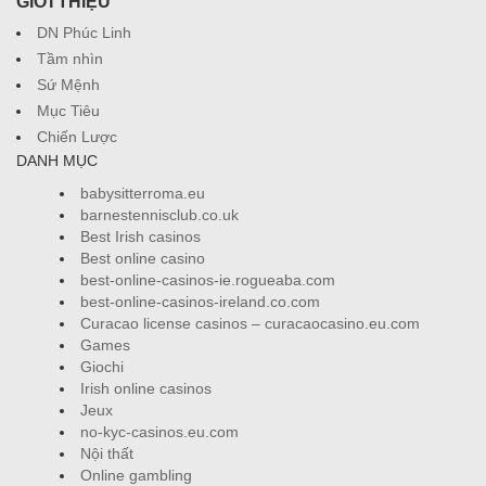
GIỚI THIỆU
DN Phúc Linh
Tầm nhìn
Sứ Mệnh
Mục Tiêu
Chiến Lược
DANH MỤC
babysitterroma.eu
barnestennisclub.co.uk
Best Irish casinos
Best online casino
best-online-casinos-ie.rogueaba.com
best-online-casinos-ireland.co.com
Curacao license casinos – curacaocasino.eu.com
Games
Giochi
Irish online casinos
Jeux
no-kyc-casinos.eu.com
Nội thất
Online gambling