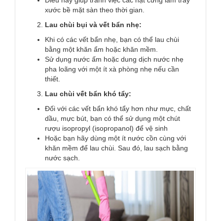
Điều này giúp tránh việc các hạt cứng làm trầy
xước bề mặt sàn theo thời gian.
Lau chùi bụi và vết bẩn nhẹ:
Khi có các vết bẩn nhẹ, bạn có thể lau chùi
bằng một khăn ẩm hoặc khăn mềm.
Sử dụng nước ấm hoặc dung dịch nước nhẹ
pha loãng với một ít xà phòng nhẹ nếu cần
thiết.
Lau chùi vết bẩn khó tẩy:
Đối với các vết bẩn khó tẩy hơn như mực, chất
dầu, mực bút, bạn có thể sử dụng một chút
rượu isopropyl (isopropanol) để vệ sinh
Hoặc bạn hãy dùng một ít nước cồn cùng với
khăn mềm để lau chùi. Sau đó, lau sạch bằng
nước sạch.