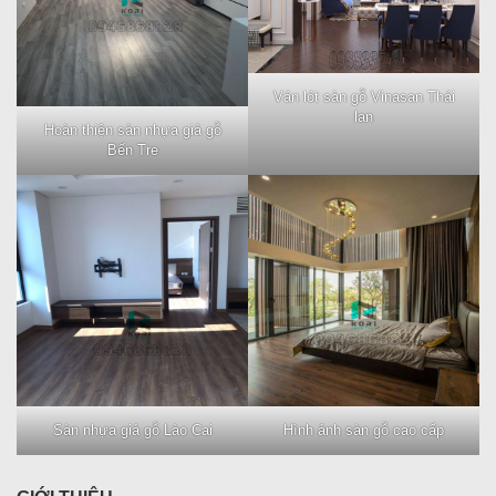
Ván lót sàn gỗ Vinasan Thái
lan
Hoàn thiện sàn nhựa giả gỗ
Bến Tre
Sàn nhựa giả gỗ Lào Cai
Hình ảnh sàn gỗ cao cấp