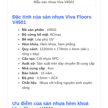
Mẫu sàn nhựa Viva V4501
Đặc tính của sàn nhựa Viva Floors
V4501
Mã sản phẩm
: V4501
Độ cứng bề mặt
: ACmax
Bề mặt
: Lớp phủ UV
Hèm khóa
: Hèm khóa, hèm phẳng
Quy cách
: 1220mm x 178mm x 4mm (dài x
rộng x dày)
Cấu tạo
: Cốt nhựa SPC
Xuất xứ
: Sản xuất trên dây chuyền Bỉ cung cấp
Nhà cung cấp
: Kori
Bảo hành
: 15 năm
Độ phủ
: 0,5mm ~ AC4
Chất liệu
: Nhựa cốt trắng nguyên sinh xuyên
sáng
Ưu điểm của sàn nhựa hèm khoá