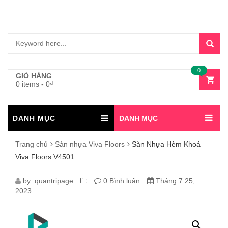
0
GIỎ HÀNG
0 items
-
0
₫
DANH MỤC
DANH MỤC
Trang chủ
Sàn nhựa Viva Floors
Sàn Nhựa Hèm Khoá
Viva Floors V4501
SÀN
by:
quantripage
0 Bình luận
Tháng 7 25,
2023
NHỰA
HÈM