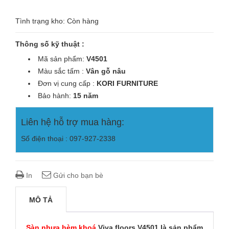
Tình trạng kho: Còn hàng
Thông số kỹ thuật :
Mã sản phẩm:
V4501
Màu sắc tấm :
Vân gỗ nâu
Đơn vị cung cấp :
KORI
FURNITURE
Bảo hành:
15 năm
Liên hệ hỗ trợ mua hàng:
Số điện thoại : 097-927-2338
In
Gửi cho bạn bè
MÔ TẢ
Sàn nhựa hèm khoá
Viva floors V4501 là sản phẩm