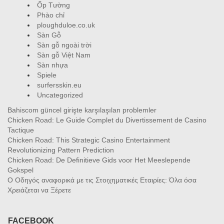
Ốp Tường
Phào chỉ
ploughduloe.co.uk
Sàn Gỗ
Sàn gỗ ngoài trời
Sàn gỗ Việt Nam
Sàn nhựa
Spiele
surfersskin.eu
Uncategorized
Bahiscom güncel girişte karşılaşılan problemler
Chicken Road: Le Guide Complet du Divertissement de Casino
Tactique
Chicken Road: This Strategic Casino Entertainment
Revolutionizing Pattern Prediction
Chicken Road: De Definitieve Gids voor Het Meeslepende
Gokspel
Ο Οδηγός αναφορικά με τις Στοιχηματικές Εταιρίες: Όλα όσα
Χρειάζεται να Ξέρετε
FACEBOOK