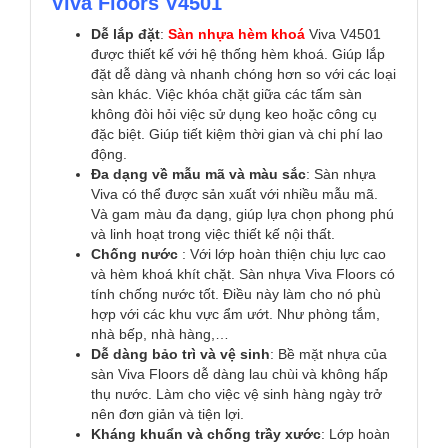
Viva Floors V4501
Dễ lắp đặt
:
Sàn nhựa hèm khoá
Viva V4501
được thiết kế với hệ thống hèm khoá. Giúp lắp
đặt dễ dàng và nhanh chóng hơn so với các loại
sàn khác. Việc khóa chặt giữa các tấm sàn
không đòi hỏi việc sử dụng keo hoặc công cụ
đặc biệt. Giúp tiết kiệm thời gian và chi phí lao
động.
Đa dạng về mẫu mã và màu sắc
: Sàn nhựa
Viva có thể được sản xuất với nhiều mẫu mã.
Và gam màu đa dạng, giúp lựa chọn phong phú
và linh hoạt trong việc thiết kế nội thất.
Chống nước
: Với lớp hoàn thiện chịu lực cao
và hèm khoá khít chặt. Sàn nhựa Viva Floors có
tính chống nước tốt. Điều này làm cho nó phù
hợp với các khu vực ẩm ướt. Như phòng tắm,
nhà bếp, nhà hàng,…
Dễ dàng bảo trì và vệ sinh
: Bề mặt nhựa của
sàn Viva Floors dễ dàng lau chùi và không hấp
thụ nước. Làm cho việc vệ sinh hàng ngày trở
nên đơn giản và tiện lợi.
Kháng khuẩn và chống trầy xước
: Lớp hoàn