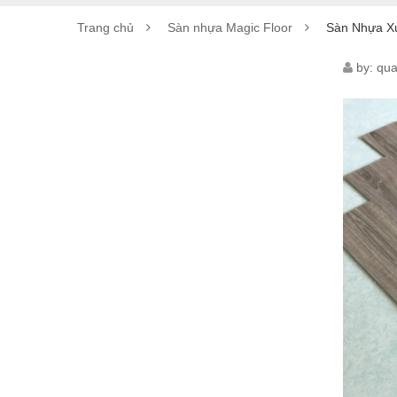
Trang chủ
Sàn nhựa Magic Floor
Sàn Nhựa X
SÀN
by:
qua
NHỰ
XƯƠ
CÁ
MAG
FLO
SC
6103