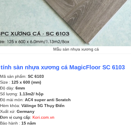
Mẫu sàn nhựa xương cá
 tính sàn nhựa xương cá MagicFloor SC 6103
Mã sản phẩm:
SC 6103
Size :
125 x 600 (mm)
Độ dày:
6mm
Số lượng:
1.13m2/ hộp
Độ mài mòn:
AC4 super anti Scratch
Hèm khóa:
Välinge 5G Thụy
Điển
Xuất xứ:
Germany
Đơn vị cung cấp:
Kori.com.vn
Bảo hành :
15 năm