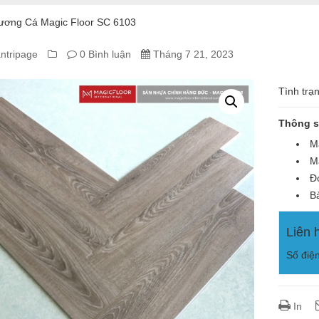
ương Cá Magic Floor SC 6103
ntripage
0 Bình luận
Tháng 7 21, 2023
A
Tình trạ
NG
Thông s
Mã
Mà
IC
Đơ
OR
Bả
Liên 
Số điệ
In