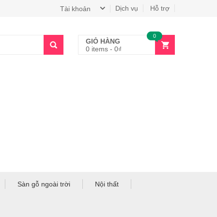
Dịch vụ
Hỗ trợ
Tài khoản
0
GIỎ HÀNG
0 items
-
0
₫
Sàn gỗ ngoài trời
Nội thất