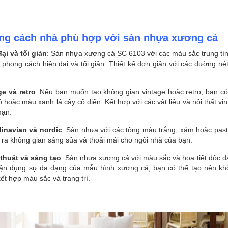
ng cách nhà phù hợp với sàn nhựa xương cá
ại và tối giản
: Sàn nhựa xương cá SC 6103 với các màu sắc trung tí
i phong cách hiện đại và tối giản. Thiết kế đơn giản với các đường n
ge và retro
: Nếu bạn muốn tạo không gian vintage hoặc retro, bạn c
 hoặc màu xanh lá cây cổ điển. Kết hợp với các vật liệu và nội thất v
mạn.
inavian và nordic
: Sàn nhựa với các tông màu trắng, xám hoặc past
 ra không gian sáng sủa và thoải mái cho ngôi nhà của bạn.
thuật và sáng tạo
: Sàn nhựa xương cá với màu sắc và họa tiết độc đ
Tận dụng sự đa dạng của mẫu hình xương cá, bạn có thể tạo nên khô
ết hợp màu sắc và trang trí.