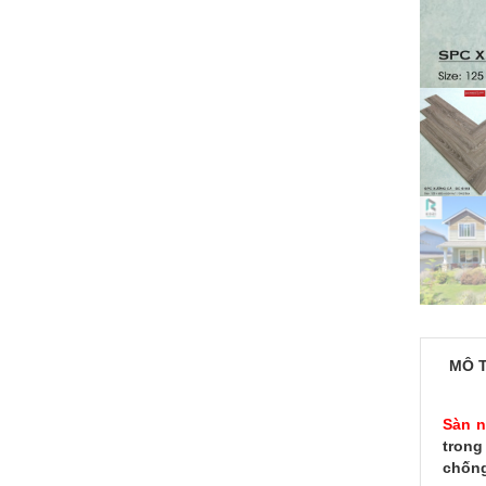
MÔ 
Sàn 
trong
chống