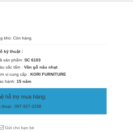
ng kho: Còn hàng
ố kỹ thuật :
 sản phẩm:
SC 6103
u sắc tấm :
Vân gỗ nâu nhạt
n vị cung cấp :
KORI
FURNITURE
o hành:
15 năm
hệ hỗ trợ mua hàng:
n thoại : 097-927-2338
Gửi cho bạn bè