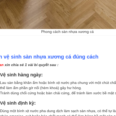
Phong cách sàn nhựa xương cá
h vệ sinh sàn nhựa xương cá đúng cách
an
xin chia sẻ 1 vài bí quyết sau :
Vệ sinh hàng ngày:
Lau sàn bằng khăn ẩm hoặc bình xịt nước pha chung với một chút chấ
thể làm ẩm phần gờ nối (hèm khoá) gây hư hỏng.
Tránh dùng chổi cứng hoặc bàn chải cứng, để tránh làm xước bề mặt
Vệ sinh định kỳ:
Dùng một bình xịt nước pha dung dịch làm sạch sàn nhựa, có thể tự 
chứa amoniac, axit hoặc hóa chất mạnh có thể làm hỏng bề mặt sàn 