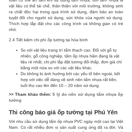
toàn có thể an tâm khi sử dụng tấm nhựa, bởi tấm nhựa là
vật liệu có thể tái chế, thân thiện với môi trường, không sinh
ra chất độc hại trong quá trình sử dụng, đảm bảo an toàn
tuyệt đối cho người sử dụng, sức khỏe của người sử dụng.
Thích hợp lắp đặt cho các công trình và không gian có trẻ
nhỏ.
2.4 Tiết kiệm chi phí ốp tường tại hòa bình
So với vật liệu trang trí tấm thạch cao. Đối với gỗ tự
nhiên, gỗ công nghiệp, tấm ốp nhựa hiện đang là vật
liệu rẻ nhất, chi phí lắp đặt tương đối thấp, đơn giá chỉ
bằng một nửa so với các vật liệu khác.
Do không bị ảnh hưởng bởi các yếu tố bên ngoài, kết
hợp với việc dễ dàng vệ sinh nên tấm nhựa rất bền,
tuổi thọ cao lên đến 10 – 20 năm sử dụng.
>> Tham khảo thêm:
5 lý do nên sử dụng tấm nhựa ốp
tường
Thi công báo giá ốp tường tại Phú Yên
Với nhu cầu sử dụng tấm ốp nhựa PVC ngày một cao tại Việt
Nam. Có rất nhiều đơn vị sản xuất cung ứng đã ra đời. Và