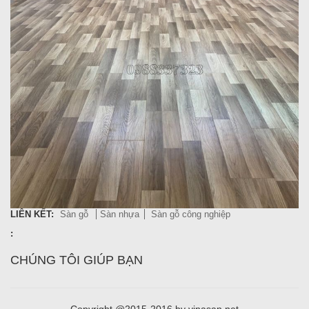
LIÊN KẾT:
Sàn gỗ
Sàn nhựa
Sàn gỗ công nghiệp
:
CHÚNG TÔI GIÚP BẠN
Copyright @2015-2016 by vinasan.net