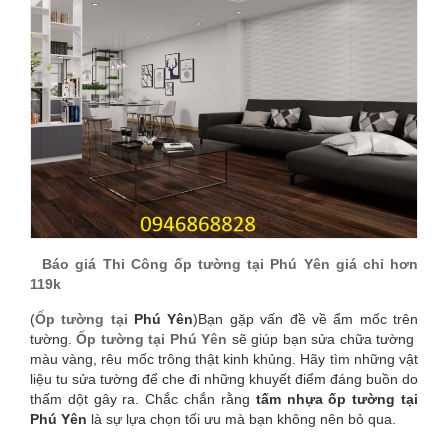
CÔNG
ỐP
TƯỜNG
TẠI
PHÚ
YÊN
GIÁ
Báo giá Thi Công ốp tường tại Phú Yên giá chỉ hơn
119k
CHỈ
(
Ốp tường tại
Phú Yên
)Bạn gặp vấn đề về ẩm mốc trên
tường.
Ốp tường tại Phú Yên
sẽ giúp bạn sửa chữa tường
HƠN
màu vàng, rêu mốc trông thật kinh khủng. Hãy tìm những vật
liệu tu sửa tường để che đi những khuyết điểm đáng buồn do
119K
thấm dột gây ra. Chắc chắn rằng
tấm nhựa ốp tường tại
Phú Yên
là sự lựa chọn tối ưu mà bạn không nên bỏ qua.