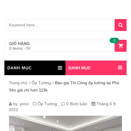
0
GIỎ HÀNG
0 items
-
0
₫
DANH MỤC
DANH MỤC
Trang chủ
Ốp Tường
Báo giá Thi Công ốp tường tại Phú
Yên giá chỉ hơn 119k
BÁO
by:
jenni
Ốp Tường
0 Bình luận
Tháng 6 9,
2022
GIÁ
THI