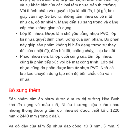
và sự khác biệt của các loại tấm nhựa trên thị trường.
Với thành phần và nguyên liệu là bột đá, bột gỗ, lớp
giấy vân này. Sẽ tạo ra những tấm nhựa có bề mặt
như đá, gỗ tự nhiên. Mang đến sự sang trọng và đẳng
cấp cho không gian sử dụng.
Lớp lõi nhựa: Được làm chủ yếu bằng nhựa PVC, lớp
lõi nhựa quyết định chất lượng của sản phẩm. Bộ phận
này giúp sản phẩm không bị biến dạng trước sự thay
đổi của nhiệt độ, đàn hồi tốt, chống cháy, chịu lực tốt.
Phào nhựa nền: là lớp cuối cùng của tấm ốp nhựa,
cũng là phần tiếp xúc với bề mặt công trình. Lớp đế
nhựa cũng đa phần được làm từ nhựa PVC. Nhờ có
lớp keo chuyên dụng tạo nên độ bền chắc của ván
nhựa.
Bổ sung thêm
Sản phẩm tấm ốp nhựa được đưa ra thị trường Hòa Bình
khá đa dạng về mẫu mã, Nhiều thương hiệu khác nhau
nhưng thông thường tấm ốp nhựa sẽ được thiết kế c 1220
mm x 2440 mm (rộng x dài).
Và độ dày của tấm ốp nhựa dao động. từ 3 ​​mm, 5 mm, 9