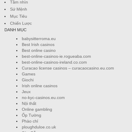
Tầm nhìn
Sứ Mệnh
Mục Tiêu
Chiến Lược
DANH MỤC
babysitterroma.eu
Best Irish casinos
Best online casino
best-online-casinos-ie.rogueaba.com
best-online-casinos-ireland.co.com
Curacao license casinos – curacaocasino.eu.com
Games
Giochi
Irish online casinos
Jeux
no-kyc-casinos.eu.com
Nội thất
Online gambling
Ốp Tường
Phào chỉ
ploughduloe.co.uk