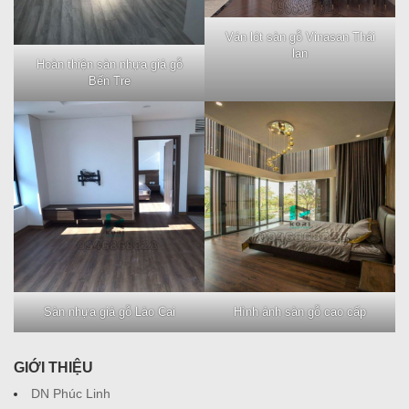
Ván lót sàn gỗ Vinasan Thái
lan
Hoàn thiện sàn nhựa giả gỗ
Bến Tre
Sàn nhựa giả gỗ Lào Cai
Hình ảnh sàn gỗ cao cấp
GIỚI THIỆU
DN Phúc Linh