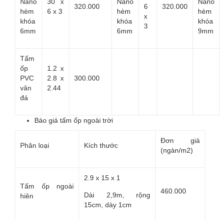
Nano
30 x
Nano
Nano
320.000
6
320.000
hèm
6 x 3
hèm
hèm
x
khóa
khóa
khóa
3
6mm
6mm
9mm
Tấm
ốp
1.2 x
PVC
2.8 x
300.000
vân
2.44
đá
Báo giá tấm ốp ngoài trời
Đơn giá
Phân loại
Kích thước
(ngàn/m2)
2.9 x 15 x 1
Tấm ốp ngoài
460.000
Dài 2,9m, rộng
hiên
15cm, dày 1cm