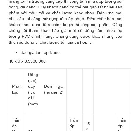
mang tới thị trường cung cấp thi công tấm nhựa ốp tường sôi
động, đa dạng. Quý khách hàng có thể bắt gặp rất nhiều sản
phẩm với mẫu mã và chất lượng khác nhau. Đáp ứng mọi
nhu cầu thi công, sử dụng tấm ốp nhựa. Điều chắc hẳn mọi
khách hàng quan tâm chính là giá thi công sản phẩm. Cùng
chúng tôi tham khảo báo giá một số dòng tấm nhựa ốp
tường PVC chính hãng. Chúng đang được khách hàng yêu
thích sử dụng vì chất lượng tốt, giá cả hợp lý.
Báo giá tấm ốp Nano
40 x 9 x 3.5380.000
Rộng
(cm),
Phân
dày
Đơn giá
loại
(ly),
(ngàn/m2)
dài
(met)
Tấm
Tấm
Tấm
40
ốp
ốp
ốp
x