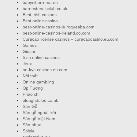
babysitterroma.eu
barnestennisclub.co.uk
Best Irish casinos
Best online casino
best-online-casinos-ie.rogueaba.com
best-online-casinos-ireland.co.com
Curacao license casinos – curacaocasino.eu.com
Games
Giochi
Irish online casinos
Jeux
no-kyc-casinos.eu.com
Nội thất
Online gambling
Ốp Tường
Phào chỉ
ploughduloe.co.uk
Sàn Gỗ
Sàn gỗ ngoài trời
Sàn gỗ Việt Nam
Sàn nhựa
Spiele