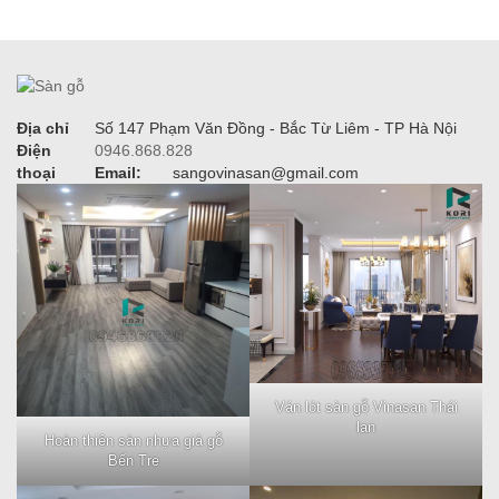
Địa chỉ
Số 147 Phạm Văn Đồng - Bắc Từ Liêm - TP Hà Nội
Điện
0946.868.828
thoại
Email:
sangovinasan@gmail.com
Ván lót sàn gỗ Vinasan Thái
lan
Hoàn thiện sàn nhựa giả gỗ
Bến Tre