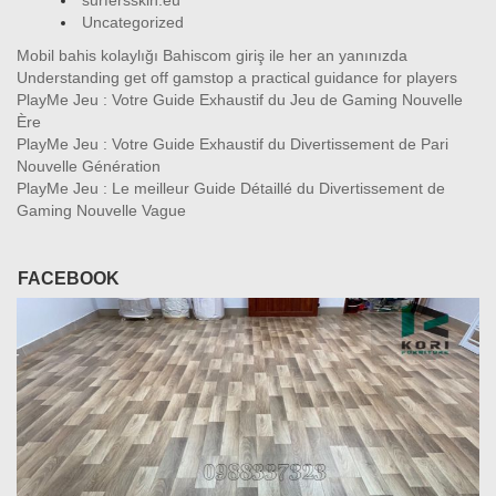
surfersskin.eu
Uncategorized
Mobil bahis kolaylığı Bahiscom giriş ile her an yanınızda
Understanding get off gamstop a practical guidance for players
PlayMe Jeu : Votre Guide Exhaustif du Jeu de Gaming Nouvelle
Ère
PlayMe Jeu : Votre Guide Exhaustif du Divertissement de Pari
Nouvelle Génération
PlayMe Jeu : Le meilleur Guide Détaillé du Divertissement de
Gaming Nouvelle Vague
FACEBOOK