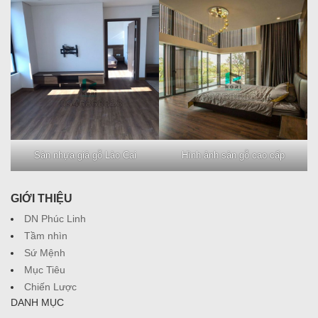
Sàn nhựa giả gỗ Lào Cai
Hình ảnh sàn gỗ cao cấp
GIỚI THIỆU
DN Phúc Linh
Tầm nhìn
Sứ Mệnh
Mục Tiêu
Chiến Lược
DANH MỤC