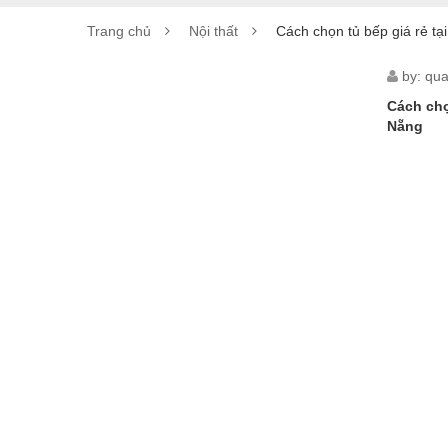
Trang chủ
Nội thất
Cách chọn tủ bếp giá rẻ tạ
CÁC
by:
qua
Cách chọ
CHỌ
Nẵng
TỦ
BẾP
GIÁ
RẺ
TẠI
ĐÀ
NẴN