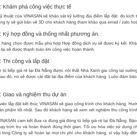
 Khám phá công việc thực tế
ỹ thuật của VINASAN sẽ khảo sát kỹ lưỡng địa điểm lắp đặt. đo kích
ng ty sẽ gửi bản vẽ 3D cho khách hàng tham khảo qua email / zalo ho
: Ký hợp đồng và thống nhất phương án.
 hàng chọn được mẫu phù hợp Hợp đồng dịch vụ sẽ được ký kết. Khách
lại sẽ được thanh toán khi công việc hoàn thành.
 Thi công và lắp đặt
tủ bếp giá rẻ tại Đà Nẵng được nội thất Nhà Xanh gia công tại xưởng
Sau đó, nó sẽ được cài đặt tại địa điểm của khách hàng. Luôn đảm bả
 Giao và nghiệm thu dự án
việc lắp đặt kết thúc VINASAN sẽ giao công trình cho khách hàng. H
sản phẩm tốt nhất. Sau đó khách hàng sẽ xem xét nghiệm thu công trình
VINASAN cam kết đưa ra đúng giá đóng tủ bếp giá rẻ tại Đà Nẵng. Bả
hạy trơn tru và hoàn thành đúng thời gian. Tối ưu hóa việc sử dụng 
i lòng Công ty sẽ hoàn lại mọi chi phí cho khách hàng, vì vậy hãy 