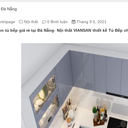
i Đà Nẵng
H
ntripage
Nội thất
0 Bình luận
Tháng 9 5, 2021
n tủ bếp giá rẻ tại Đà Nẵng- Nội thất VIANSAN thiết kế Tủ Bếp c
N
G