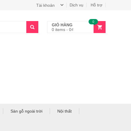
Dịch vụ
Hỗ trợ
Tài khoản
0
GIỎ HÀNG
0 items
-
0
₫
Sàn gỗ ngoài trời
Nội thất