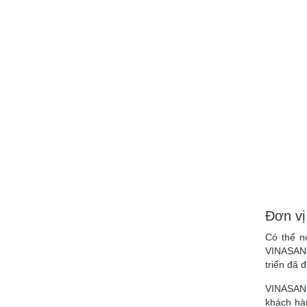
Đơn vị
Có thể n
VINASAN 
triển đã 
VINASAN c
khách hàn