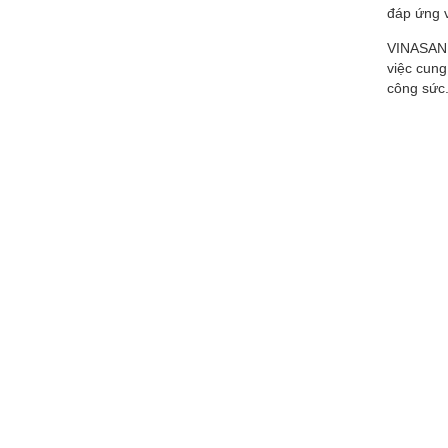
đáp ứng v
VINASAN h
việc cung
công sức.