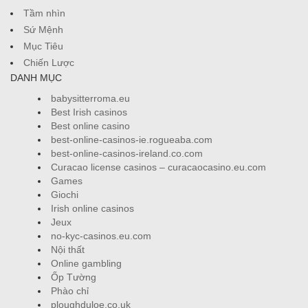
Tầm nhìn
Sứ Mệnh
Mục Tiêu
Chiến Lược
DANH MỤC
babysitterroma.eu
Best Irish casinos
Best online casino
best-online-casinos-ie.rogueaba.com
best-online-casinos-ireland.co.com
Curacao license casinos – curacaocasino.eu.com
Games
Giochi
Irish online casinos
Jeux
no-kyc-casinos.eu.com
Nội thất
Online gambling
Ốp Tường
Phào chỉ
ploughduloe.co.uk