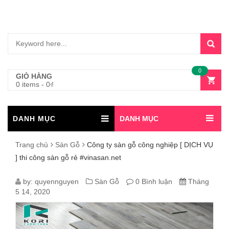
0
GIỎ HÀNG
0 items
-
0
₫
DANH MỤC
DANH MỤC
Trang chủ
Sàn Gỗ
Công ty sàn gỗ công nghiệp [ DỊCH VỤ
] thi công sàn gỗ rẻ #vinasan.net
CÔNG
by:
quyennguyen
Sàn Gỗ
0 Bình luận
Tháng
5 14, 2020
TY
SÀN