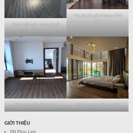
Ván lót sàn gỗ Vinasan Thái
lan
Hoàn thiện sàn nhựa giả gỗ
Bến Tre
Sàn nhựa giả gỗ Lào Cai
Hình ảnh sàn gỗ cao cấp
GIỚI THIỆU
DN Phúc Linh