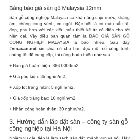
Bảng báo giá sàn gỗ Malaysia 12mm
Sàn gỗ công nghiệp Malaysia có khả năng chịu nước, kháng
ẩm, chống cong vênh, co ngót. Đặc biệt là có màu sắc rất
đẹp, phù hợp với các kiểu mẫu thiết kế từ cổ điện cho tới
hiện đại. Vậy điều bạn quan tâm là
BÁO GIÁ SÀN GỖ
CÔNG NGHIỆP
MALAYSIA là bao nhiêu. Sau đây
#vinasan.net
xin chia sẻ cho bạn đọc một số công trình
chúng tôi đã cung cấp, thi công hoàn thiện như sau:
+ Báo giá hoàn thiện: 386.000đ/m2
+ Giá phụ kiện: 35 nghìn/m2.
+ Xốp lót tráng nilon: 5 nghìn/m2.
+ Giá xốp tráng bạc: 10 nghìn/m2.
+ Nhân công hoàn thiện: 30 nghìn/m2.
3. Hướng dẫn lắp đặt sàn – công ty sàn gỗ
công nghiệp tại Hà Nội
Nhiệm vụ đầu tiên là làm sạch sàn đất, mảnh vụn và sỏi. Hãy