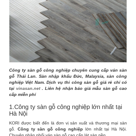
GỖ
CÔNG
NGHIỆP
[
DỊCH
VỤ
Công ty sàn gỗ công nghiệp chuyên cung cấp ván sàn
gỗ Thái Lan. Sàn nhập khẩu Đức, Malaysia, sàn công
]
nghiệp Việt Nam. Dịch vụ thi công sàn gỗ giá rẻ chỉ có
tại
vinasan.net
. Liên hệ nhận báo giá mẫu sàn gỗ cao
THI
cấp miễn phí
CÔNG
1.Công ty sàn gỗ công nghiệp lớn nhất tại
Hà Nội
SÀN
KORI được biết đến là đơn vị sản xuất và thương mại sàn
GỖ
gỗ.
Công ty sàn gỗ công nghiệp
lớn nhất tại Hà Nội.
Chuyên phân phối ván sàn gỗ cao cấp lát sàn nền.