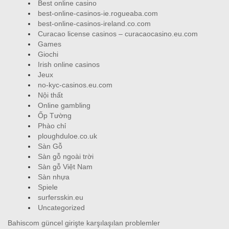
Best online casino
best-online-casinos-ie.rogueaba.com
best-online-casinos-ireland.co.com
Curacao license casinos – curacaocasino.eu.com
Games
Giochi
Irish online casinos
Jeux
no-kyc-casinos.eu.com
Nội thất
Online gambling
Ốp Tường
Phào chỉ
ploughduloe.co.uk
Sàn Gỗ
Sàn gỗ ngoài trời
Sàn gỗ Việt Nam
Sàn nhựa
Spiele
surfersskin.eu
Uncategorized
Bahiscom güncel girişte karşılaşılan problemler