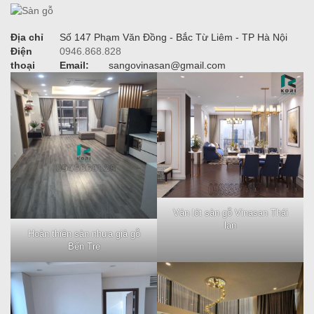
Địa chỉ
Số 147 Phạm Văn Đồng - Bắc Từ Liêm - TP Hà Nội
Điện
0946.868.828
thoại
Email:
sangovinasan@gmail.com
Ván lót sàn gỗ Vinasan Thái
lan
Hoàn thiện sàn nhựa giả gỗ
Bến Tre