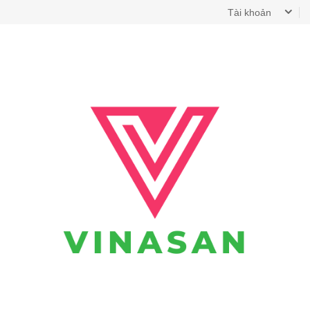
Tài khoản