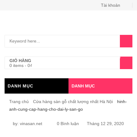
Tài khoản
0
GIỎ HÀNG
0 items
-
0
₫
DANH MỤC
DANH MỤC
Trang chủ
Cửa hàng sàn gỗ chất lượng nhất Hà Nội
hinh-
anh-cung-cap-hang-cho-dai-ly-san-go
HINH-
by:
vinasan.net
0 Bình luận
Tháng 12 29, 2020
ANH-