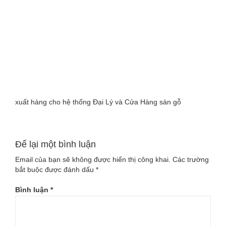
CUNG-
CAP-
HANG-
CHO-
DAI-
xuất hàng cho hệ thống Đại Lý và Cửa Hàng sàn gỗ
LY-
SAN-
Để lại một bình luận
GO
Email của bạn sẽ không được hiển thị công khai.
Các trường
bắt buộc được đánh dấu
*
Bình luận
*