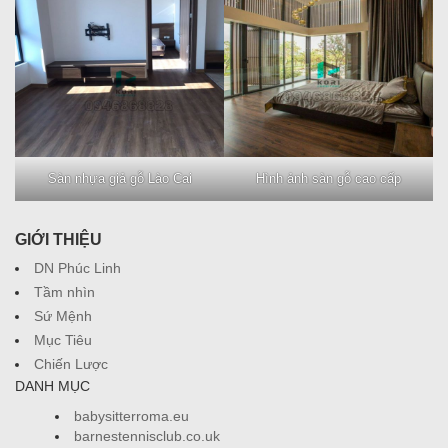
Sàn nhựa giả gỗ Lào Cai
Hình ảnh sàn gỗ cao cấp
GIỚI THIỆU
DN Phúc Linh
Tầm nhìn
Sứ Mệnh
Mục Tiêu
Chiến Lược
DANH MỤC
babysitterroma.eu
barnestennisclub.co.uk