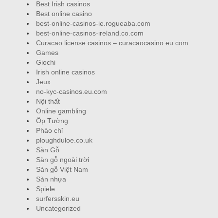
Best Irish casinos
Best online casino
best-online-casinos-ie.rogueaba.com
best-online-casinos-ireland.co.com
Curacao license casinos – curacaocasino.eu.com
Games
Giochi
Irish online casinos
Jeux
no-kyc-casinos.eu.com
Nội thất
Online gambling
Ốp Tường
Phào chỉ
ploughduloe.co.uk
Sàn Gỗ
Sàn gỗ ngoài trời
Sàn gỗ Việt Nam
Sàn nhựa
Spiele
surfersskin.eu
Uncategorized