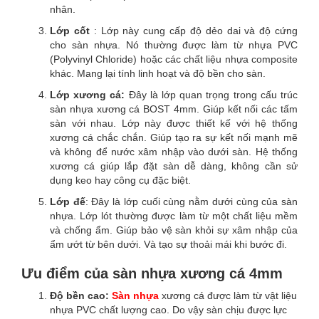
nhân.
Lớp cốt
: Lớp này cung cấp độ dẻo dai và độ cứng
cho sàn nhựa. Nó thường được làm từ nhựa PVC
(Polyvinyl Chloride) hoặc các chất liệu nhựa composite
khác. Mang lại tính linh hoạt và độ bền cho sàn.
Lớp xương cá:
Đây là lớp quan trọng trong cấu trúc
sàn nhựa xương cá BOST 4mm. Giúp kết nối các tấm
sàn với nhau. Lớp này được thiết kế với hệ thống
xương cá chắc chắn. Giúp tạo ra sự kết nối mạnh mẽ
và không để nước xâm nhập vào dưới sàn. Hệ thống
xương cá giúp lắp đặt sàn dễ dàng, không cần sử
dụng keo hay công cụ đặc biệt.
Lớp đế
: Đây là lớp cuối cùng nằm dưới cùng của sàn
nhựa. Lớp lót thường được làm từ một chất liệu mềm
và chống ẩm. Giúp bảo vệ sàn khỏi sự xâm nhập của
ẩm ướt từ bên dưới. Và tạo sự thoải mái khi bước đi.
Ưu điểm của sàn nhựa xương cá 4mm
Độ bền cao:
Sàn nhựa
xương cá được làm từ vật liệu
nhựa PVC chất lượng cao. Do vậy sàn chịu được lực