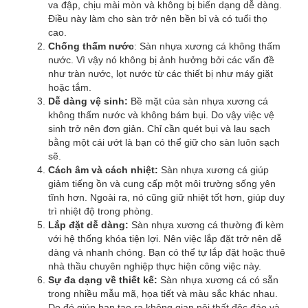
va đập, chịu mài mòn và không bị biến dạng dễ dàng.
Điều này làm cho sàn trở nên bền bỉ và có tuổi thọ
cao.
Chống thấm nước
: Sàn nhựa xương cá không thấm
nước. Vì vậy nó không bị ảnh hưởng bởi các vấn đề
như tràn nước, lọt nước từ các thiết bị như máy giặt
hoặc tắm.
Dễ dàng vệ sinh:
Bề mặt của sàn nhựa xương cá
không thấm nước và không bám bụi. Do vậy việc vệ
sinh trở nên đơn giản. Chỉ cần quét bụi và lau sạch
bằng một cái ướt là bạn có thể giữ cho sàn luôn sạch
sẽ.
Cách âm và cách nhiệt:
Sàn nhựa xương cá giúp
giảm tiếng ồn và cung cấp một môi trường sống yên
tĩnh hơn. Ngoài ra, nó cũng giữ nhiệt tốt hơn, giúp duy
trì nhiệt độ trong phòng.
Lắp đặt dễ dàng:
Sàn nhựa xương cá thường đi kèm
với hệ thống khóa tiện lợi. Nên việc lắp đặt trở nên dễ
dàng và nhanh chóng. Bạn có thể tự lắp đặt hoặc thuê
nhà thầu chuyên nghiệp thực hiện công việc này.
Sự đa dạng về thiết kế:
Sàn nhựa xương cá có sẵn
trong nhiều mẫu mã, họa tiết và màu sắc khác nhau.
Do đó giúp bạn tạo ra không gian nội thất độc đáo và