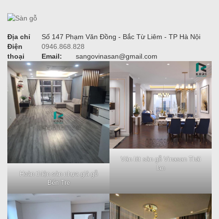
Địa chỉ
Số 147 Phạm Văn Đồng - Bắc Từ Liêm - TP Hà Nội
Điện
0946.868.828
thoại
Email:
sangovinasan@gmail.com
Ván lót sàn gỗ Vinasan Thái
lan
Hoàn thiện sàn nhựa giả gỗ
Bến Tre