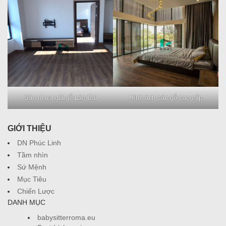
Sàn nhựa giả gỗ Lào Cai
Hình ảnh sàn gỗ cao cấp
GIỚI THIỆU
DN Phúc Linh
Tầm nhìn
Sứ Mệnh
Mục Tiêu
Chiến Lược
DANH MỤC
babysitterroma.eu