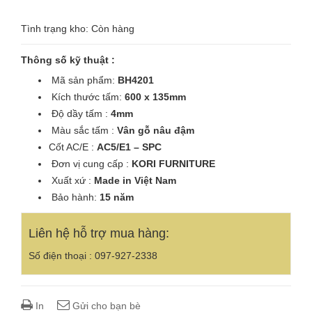
Tình trạng kho: Còn hàng
Thông số kỹ thuật :
Mã sản phẩm:
BH4201
Kích thước tấm:
600 x 135mm
Độ dầy tấm :
4mm
Màu sắc tấm :
Vân gỗ nâu đậm
Cốt AC/E :
AC5/E1 – SPC
Đơn vị cung cấp :
KORI
FURNITURE
Xuất xứ :
Made in Việt Nam
Bảo hành:
15 năm
Liên hệ hỗ trợ mua hàng:
Số điện thoại : 097-927-2338
In
Gửi cho bạn bè