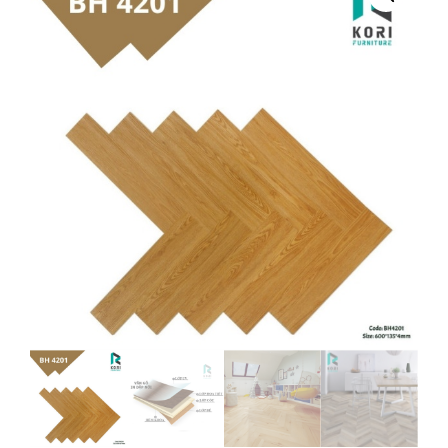
CÁ
BOST
BH
4201