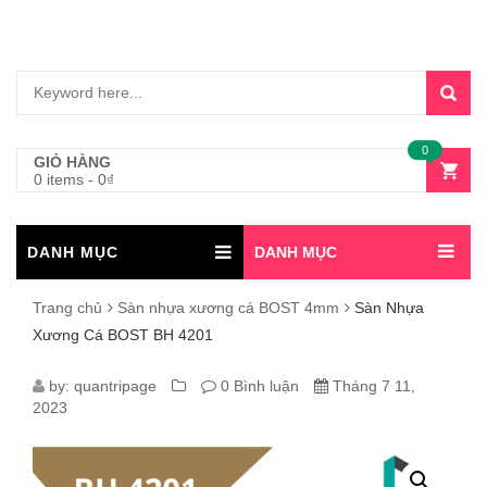
0
GIỎ HÀNG
0 items
-
0
₫
DANH MỤC
DANH MỤC
Trang chủ
Sàn nhựa xương cá BOST 4mm
Sàn Nhựa
Xương Cá BOST BH 4201
SÀN
by:
quantripage
0 Bình luận
Tháng 7 11,
2023
NHỰA
XƯƠNG