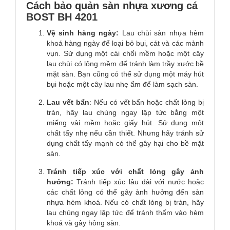
Cách bảo quản sàn nhựa xương cá
BOST BH 4201
Vệ sinh hàng ngày:
Lau chùi sàn nhựa hèm
khoá hàng ngày để loại bỏ bụi, cát và các mảnh
vụn. Sử dụng một cái chổi mềm hoặc một cây
lau chùi có lông mềm để tránh làm trầy xước bề
mặt sàn. Bạn cũng có thể sử dụng một máy hút
bụi hoặc một cây lau nhẹ ẩm để làm sạch sàn.
Lau vết bẩn
: Nếu có vết bẩn hoặc chất lỏng bị
tràn, hãy lau chúng ngay lập tức bằng một
miếng vải mềm hoặc giấy hút. Sử dụng một
chất tẩy nhẹ nếu cần thiết. Nhưng hãy tránh sử
dụng chất tẩy mạnh có thể gây hại cho bề mặt
sàn.
Tránh tiếp xúc với chất lỏng gây ảnh
hưởng:
Tránh tiếp xúc lâu dài với nước hoặc
các chất lỏng có thể gây ảnh hưởng đến sàn
nhựa hèm khoá. Nếu có chất lỏng bị tràn, hãy
lau chúng ngay lập tức để tránh thấm vào hèm
khoá và gây hỏng sàn.