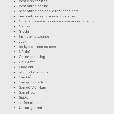
Best Irish casinos
Best online casino
best-online-casinos-ie.rogueaba.com
best-online-casinos-ireland.co.com
Curacao license casinos – curacaocasino.eu.com
Games
Giochi
Irish online casinos
Jeux
no-kyc-casinos.eu.com
Nội thất
Online gambling
Ốp Tường
Phào chỉ
ploughduloe.co.uk
Sàn Gỗ
Sàn gỗ ngoài trời
Sàn gỗ Việt Nam
Sàn nhựa
Spiele
surfersskin.eu
Uncategorized