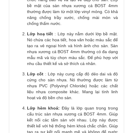
bề mặt của sàn nhựa xương cá BOST 4mm
thường được làm từ một lớp vinyl mỏng. Có khả
năng chống trầy xước, chống mài mòn và
chống thấm nước.
Lớp hoạ tiết
: Lớp này nằm dưới lớp bề mặt.
Nó chứa các họa tiết, hoa văn hoặc màu sắc để
tạo ra vẻ ngoại hình và hình ảnh cho sàn. Sàn
nhựa xương cá BOST 4mm thường có đa dạng
mẫu mã và tùy chọn màu sắc. Để phù hợp với
nhu cầu thiết kế và sở thích cá nhân.
Lớp cốt
: Lớp này cung cấp độ dẻo dai và độ
cứng cho sàn nhựa. Nó thường được làm từ
nhựa PVC (Polyvinyl Chloride) hoặc các chất
liệu nhựa composite khác. Mang lại tính linh
hoạt và độ bền cho sàn.
Lớp hèm khoá:
Đây là lớp quan trọng trong
cấu trúc sàn nhựa xương cá BOST 4mm. Giúp
kết nối các tấm sàn với nhau. Lớp này được
thiết kế với hệ thống hèm khoá chắc chắn. Giúp
tạo ra sự kết nối mạnh mẽ và không để nước