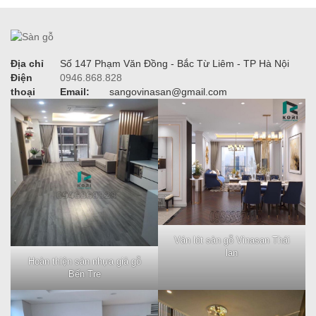
Địa chỉ
Số 147 Phạm Văn Đồng - Bắc Từ Liêm - TP Hà Nội
Điện
0946.868.828
thoại
Email:
sangovinasan@gmail.com
Ván lót sàn gỗ Vinasan Thái
lan
Hoàn thiện sàn nhựa giả gỗ
Bến Tre