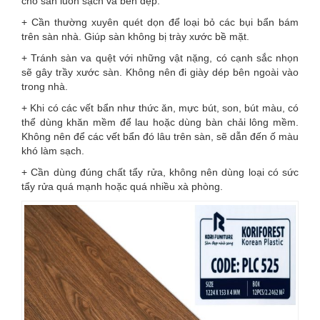
cho sàn luôn sạch và bền đẹp.
+ Cần thường xuyên quét dọn để loại bỏ các bụi bẩn bám
trên sàn nhà. Giúp sàn không bị trày xước bề mặt.
+ Tránh sàn va quệt với những vật nặng, có cạnh sắc nhọn
sẽ gây trầy xước sàn. Không nên đi giày dép bên ngoài vào
trong nhà.
+ Khi có các vết bẩn như thức ăn, mực bút, son, bút màu, có
thể dùng khăn mềm để lau hoặc dùng bàn chải lông mềm.
Không nên để các vết bẩn đó lâu trên sàn, sẽ dẫn đến ố màu
khó làm sạch.
+ Cần dùng đúng chất tẩy rửa, không nên dùng loại có sức
tẩy rửa quá mạnh hoặc quá nhiều xà phòng.