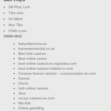
DN Phúc Linh
Tầm nhìn
Sứ Mệnh
Mục Tiêu
Chiến Lược
DANH MỤC
babysitterroma.eu
barnestennisclub.co.uk
Best Irish casinos
Best online casino
best-online-casinos-ie.rogueaba.com
best-online-casinos-ireland.co.com
Curacao license casinos – curacaocasino.eu.com
Games
Giochi
Irish online casinos
Jeux
no-kyc-casinos.eu.com
Nội thất
Online gambling