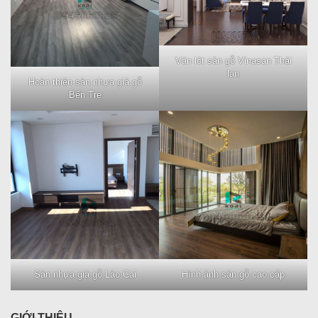
Ván lót sàn gỗ Vinasan Thái
lan
Hoàn thiện sàn nhựa giả gỗ
Bến Tre
Sàn nhựa giả gỗ Lào Cai
Hình ảnh sàn gỗ cao cấp
GIỚI THIỆU