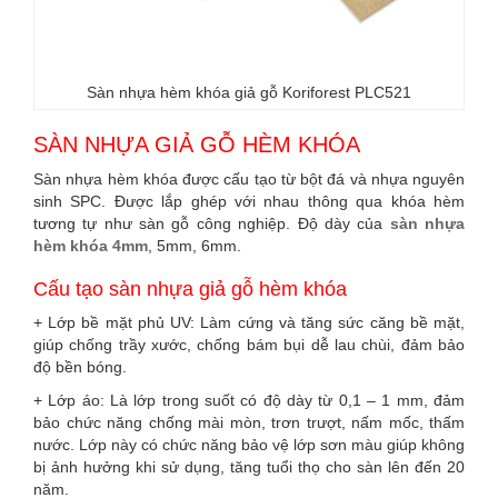
Sàn nhựa hèm khóa giả gỗ Koriforest PLC521
SÀN NHỰA GIẢ GỖ HÈM KHÓA
Sàn nhựa hèm khóa được cấu tạo từ bột đá và nhựa nguyên
sinh SPC. Được lắp ghép với nhau thông qua khóa hèm
tương tự như sàn gỗ công nghiệp. Độ dày của
sàn nhựa
hèm khóa 4mm
, 5mm, 6mm.
Cấu tạo sàn nhựa giả gỗ hèm khóa
+ Lớp bề mặt phủ UV: Làm cứng và tăng sức căng bề mặt,
giúp chống trầy xước, chống bám bụi dễ lau chùi, đảm bảo
độ bền bóng.
+ Lớp áo: Là lớp trong suốt có độ dày từ 0,1 – 1 mm, đảm
bảo chức năng chống mài mòn, trơn trượt, nấm mốc, thấm
nước. Lớp này có chức năng bảo vệ lớp sơn màu giúp không
bị ảnh hưởng khi sử dụng, tăng tuổi thọ cho sàn lên đến 20
năm.