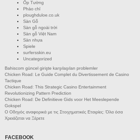
Ốp Tường
Phào chỉ
ploughduloe.co.uk
Sàn Gỗ
Sàn gỗ ngoài trời
Sàn gỗ Việt Nam
Sàn nhựa
Spiele
surfersskin.eu
Uncategorized
Bahiscom güncel girişte karşılaşılan problemler
Chicken Road: Le Guide Complet du Divertissement de Casino
Tactique
Chicken Road: This Strategic Casino Entertainment
Revolutionizing Pattern Prediction
Chicken Road: De Definitieve Gids voor Het Meeslepende
Gokspel
Ο Οδηγός αναφορικά με τις Στοιχηματικές Εταιρίες: Όλα όσα
Χρειάζεται να Ξέρετε
FACEBOOK