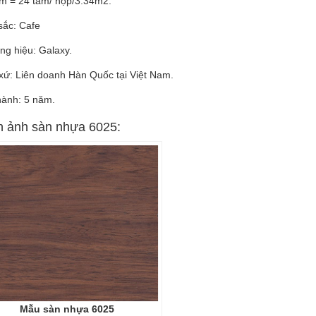
ấm = 24 tấm/ hộp/3.34m2.
sắc: Cafe
ng hiệu: Galaxy.
xứ: Liên doanh Hàn Quốc tại Việt Nam.
hành: 5 năm.
h ảnh sàn nhựa 6025:
Mẫu sàn nhựa 6025