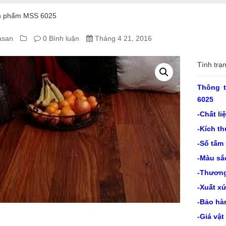
n phẩm MSS 6025
asan
0 Bình luận
Tháng 4 21, 2016
A
Tình trạ
AXY
Thông 
6025
-Chất l
-Kích t
M
-Số tấm 
-Màu sắ
-Thương
-Xuất x
-Bảo hà
-Giá vật