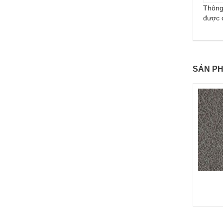
Thông 
được 
SẢN PH