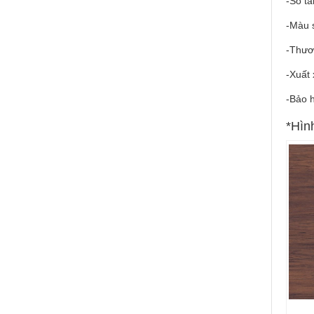
-Số t
-Màu 
-Thươ
-Xuất 
-Bảo 
*Hìn