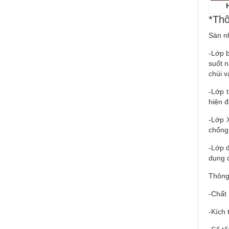
*Th
Sàn n
-Lớp b
suốt 
chùi v
-Lớp t
hiện đ
-Lớp 
chống 
-Lớp 
dụng đ
Thông
-Chất
-Kích