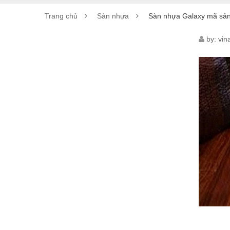
Trang chủ
Sàn nhựa
Sàn nhựa Galaxy mã sả
SÀN
by:
vin
NHỰ
GAL
MÃ
SẢN
PHẨ
MSS
6025