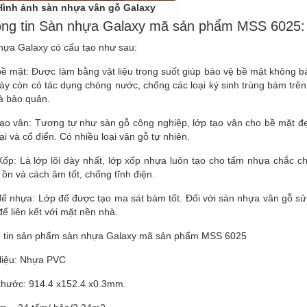
Hình ảnh sàn nhựa vân gỗ Galaxy
ông tin Sàn nhựa Galaxy mã sản phẩm MSS 6025:
hựa Galaxy có cấu tạo như sau:
ề mặt: Được làm bằng vật liệu trong suốt giúp bảo vệ bề mặt không b
này còn có tác dụng chóng nước, chống các loại ký sinh trùng bám trê
à bảo quản.
ạo vân: Tương tự như sàn gỗ công nghiệp, lớp tạo vân cho bề mặt đẹp
ại và cổ điển. Có nhiều loại vân gỗ tự nhiên.
Xốp: Là lớp lõi dày nhất, lớp xốp nhựa luôn tạo cho tấm nhựa chắc 
ồn và cách âm tốt, chống tĩnh điện.
đế nhựa: Lớp đế được tạo ma sát bám tốt. Đối với sàn nhựa vân gỗ sử
ể liên kết với mặt nền nhà.
 tin sản phẩm sàn nhựa Galaxy mã sản phẩm MSS 6025
 liệu: Nhựa PVC
 thước: 914.4 x152.4 x0.3mm.