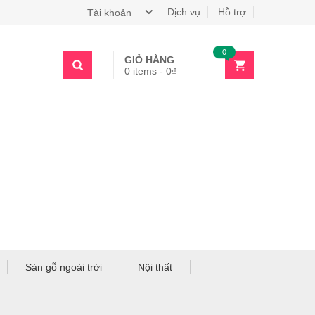
Dịch vụ
Hỗ trợ
Tài khoản
0
GIỎ HÀNG
0 items
-
0
₫
Sàn gỗ ngoài trời
Nội thất