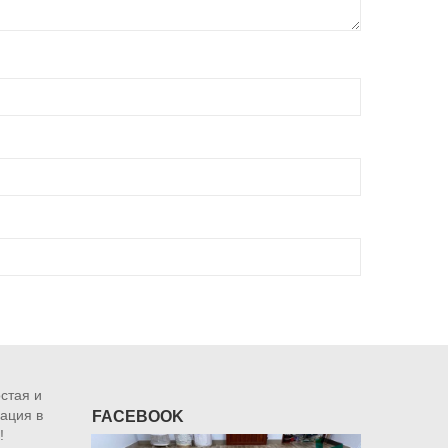
остая и
ация в
FACEBOOK
!