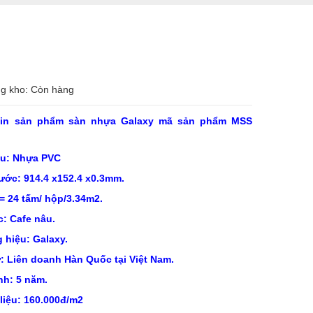
ng kho: Còn hàng
tin sản phẩm sàn nhựa Galaxy mã sản phẩm MSS
iệu: Nhựa PVC
hước: 914.4 x152.4 x0.3mm.
= 24 tấm/ hộp/3.34m2.
c: Cafe nâu.
 hiệu: Galaxy.
ứ: Liên doanh Hàn Quốc tại Việt Nam.
nh: 5 năm.
 liệu: 160.000đ/m2