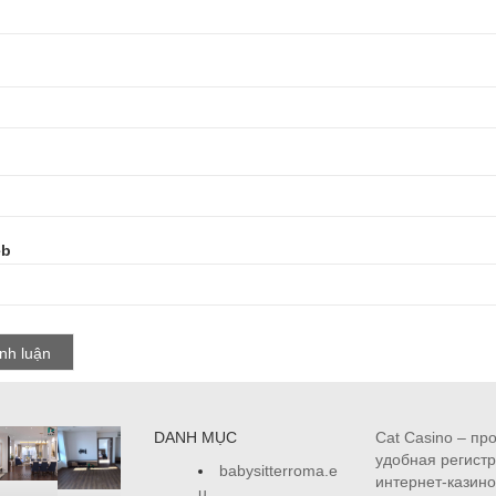
eb
DANH MỤC
Cat Casino – пр
удобная регистр
babysitterroma.e
интернет-казино
u