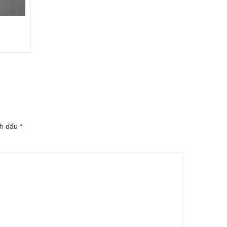
nh dấu
*