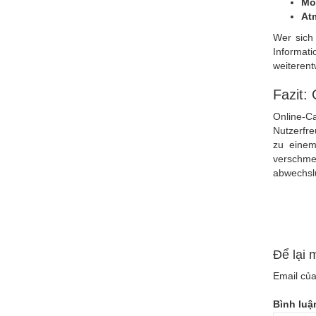
Mob
At
Wer sich
Informat
weiterent
Fazit:
Online-C
Nutzerfre
zu einem
verschme
abwechslu
Để lại 
Email của
Bình lu