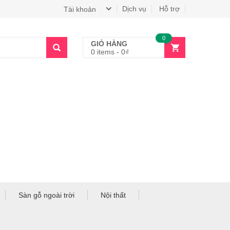
Dịch vụ
Hỗ trợ
Tài khoản
0
GIỎ HÀNG
0 items
-
0
₫
Sàn gỗ ngoài trời
Nội thất