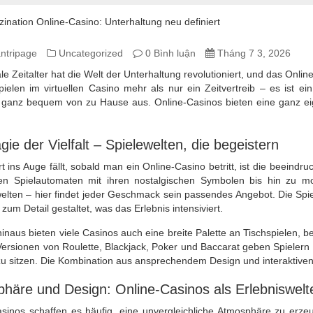
szination Online-Casino: Unterhaltung neu definiert
ntripage
Uncategorized
0 Bình luận
Tháng 7 3, 2026
ale Zeitalter hat die Welt der Unterhaltung revolutioniert, und das Onl
K
pielen im virtuellen Casino mehr als nur ein Zeitvertreib – es ist e
 ganz bequem von zu Hause aus. Online-Casinos bieten eine ganz eig
ie der Vielfalt – Spielewelten, die begeistern
INATION
t ins Auge fällt, sobald man ein Online-Casino betritt, ist die beeindr
hen Spielautomaten mit ihren nostalgischen Symbolen bis hin zu m
NE-
ten – hier findet jeder Geschmack sein passendes Angebot. Die Spiel
 zum Detail gestaltet, was das Erlebnis intensiviert.
NO:
inaus bieten viele Casinos auch eine breite Palette an Tischspielen, 
ERHALTUNG
 Versionen von Roulette, Blackjack, Poker und Baccarat geben Spielern
u sitzen. Die Kombination aus ansprechendem Design und interaktive
häre und Design: Online-Casinos als Erlebniswelt
NIERT
asinos schaffen es häufig, eine unvergleichliche Atmosphäre zu erz