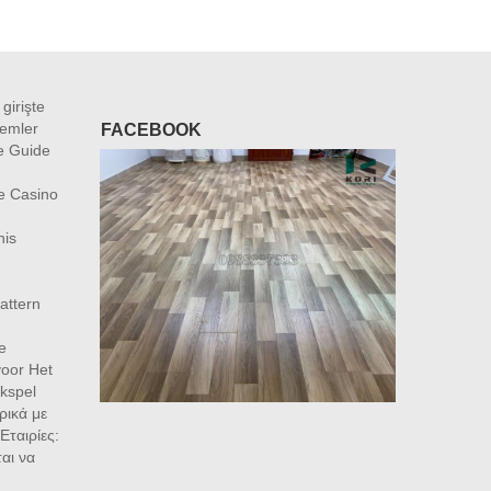
girişte
lemler
FACEBOOK
e Guide
e Casino
his
attern
e
voor Het
kspel
ικά με
Εταιρίες:
αι να