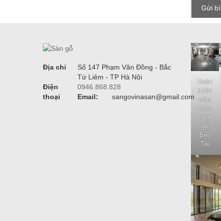
Địa chỉ
Số 147 Phạm Văn Đồng - Bắc
Từ Liêm - TP Hà Nội
Hoàn
Điện
0946.868.828
thiện
thoại
Email:
sangovinasan@gmail.com
sàn
nhựa
giả
gỗ
Bến
Tre