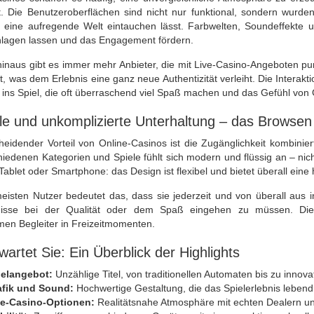
. Die Benutzeroberflächen sind nicht nur funktional, sondern wurden
in eine aufregende Welt eintauchen lässt. Farbwelten, Soundeffekte
hlagen lassen und das Engagement fördern.
inaus gibt es immer mehr Anbieter, die mit Live-Casino-Angeboten pu
it, was dem Erlebnis eine ganz neue Authentizität verleiht. Die Interak
ins Spiel, die oft überraschend viel Spaß machen und das Gefühl von
le und unkomplizierte Unterhaltung – das Browse
heidender Vorteil von Online-Casinos ist die Zugänglichkeit kombinier
hiedenen Kategorien und Spiele fühlt sich modern und flüssig an – nich
ablet oder Smartphone: das Design ist flexibel und bietet überall eine
eisten Nutzer bedeutet das, dass sie jederzeit und von überall aus 
sse bei der Qualität oder dem Spaß eingehen zu müssen. Dies
en Begleiter in Freizeitmomenten.
wartet Sie: Ein Überblick der Highlights
ielangebot:
Unzählige Titel, von traditionellen Automaten bis zu inno
afik und Sound:
Hochwertige Gestaltung, die das Spielerlebnis leben
ve-Casino-Optionen:
Realitätsnahe Atmosphäre mit echten Dealern und