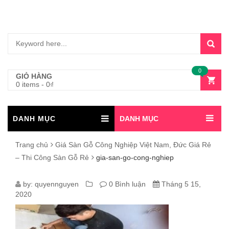
0
GIỎ HÀNG
0 items
-
0
₫
DANH MỤC
DANH MỤC
Trang chủ
Giá Sàn Gỗ Công Nghiệp Việt Nam, Đức Giá Rẻ
– Thi Công Sàn Gỗ Rẻ
gia-san-go-cong-nghiep
GIA-
by:
quyennguyen
0 Bình luận
Tháng 5 15,
2020
SAN-
GO-