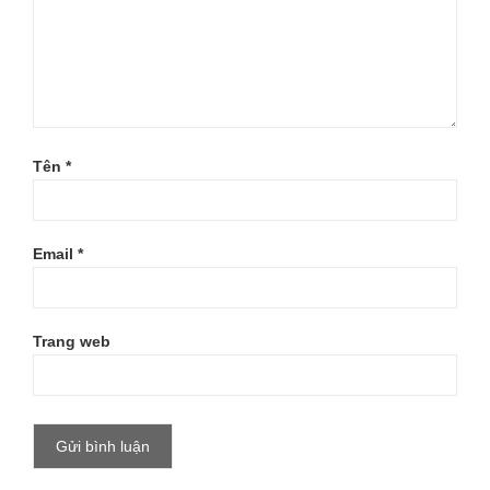
Tên
*
Email
*
Trang web