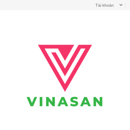
Tài khoản