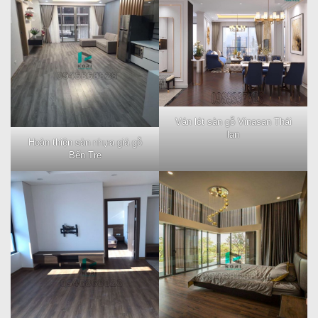
Ván lót sàn gỗ Vinasan Thái
lan
Hoàn thiện sàn nhựa giả gỗ
Bến Tre