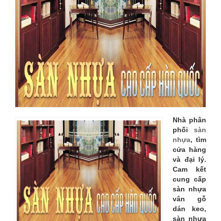
SÀN
NHỰA,
TÌM
CỬA
HÀNG
VÀ
Nhà phân
ĐẠI
phối
sàn
nhựa
, tìm
LÝ
cửa hàng
và đại lý.
Cam kết
cung cấp
sàn nhựa
vân gỗ
dán keo,
sàn nhựa