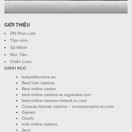
Sàn nhựa giả gỗ Lào Cai
Hình ảnh sàn gỗ cao cấp
GIỚI THIỆU
DN Phúc Linh
Tầm nhìn
Sứ Mệnh
Mục Tiêu
Chiến Lược
DANH MỤC
babysitterroma.eu
Best Irish casinos
Best online casino
best-online-casinos-ie.rogueaba.com
best-online-casinos-ireland.co.com
Curacao license casinos – curacaocasino.eu.com
Games
Giochi
Irish online casinos
Jeux