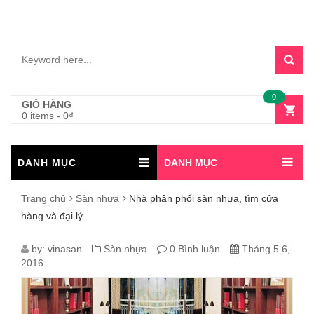
0
GIỎ HÀNG
0 items
-
0
₫
DANH MỤC
DANH MỤC
Trang chủ
Sàn nhựa
Nhà phân phối sàn nhựa, tìm cửa
hàng và đại lý
NHÀ
by:
vinasan
Sàn nhựa
0 Bình luận
Tháng 5 6,
2016
PHÂN
PHỐI