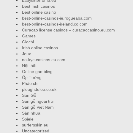
babysitterroma.eu
Best Irish casinos
Best online casino
best-online-casinos-ie.rogueaba.com
best-online-casinos-ireland.co.com
Curacao license casinos – curacaocasino.eu.com
Games
Giochi
Irish online casinos
Jeux
no-kyc-casinos.eu.com
Nội thất
Online gambling
Ốp Tường
Phào chỉ
ploughduloe.co.uk
Sàn Gỗ
Sàn gỗ ngoài trời
Sàn gỗ Việt Nam
Sàn nhựa
Spiele
surfersskin.eu
Uncategorized