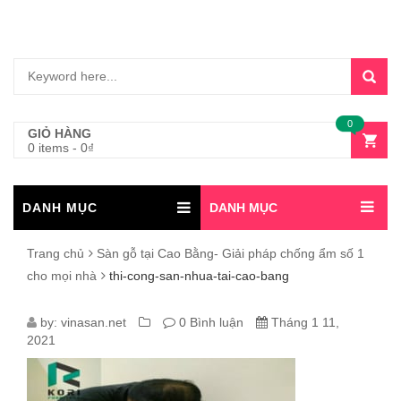
0
GIỎ HÀNG
0 items
-
0
₫
DANH MỤC
DANH MỤC
Trang chủ
Sàn gỗ tại Cao Bằng- Giải pháp chống ẩm số 1
cho mọi nhà
thi-cong-san-nhua-tai-cao-bang
THI-
by:
vinasan.net
0 Bình luận
Tháng 1 11,
2021
CONG-
SAN-