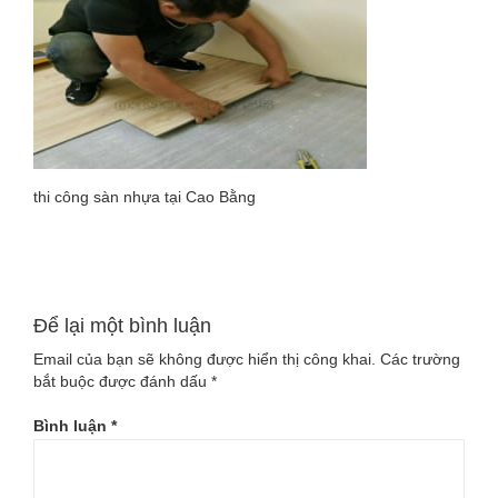
NHUA-
TAI-
CAO-
BANG
thi công sàn nhựa tại Cao Bằng
Để lại một bình luận
Email của bạn sẽ không được hiển thị công khai.
Các trường
bắt buộc được đánh dấu
*
Bình luận
*