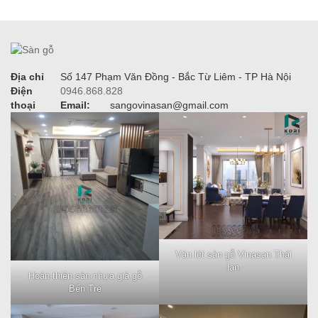
Địa chỉ
Số 147 Phạm Văn Đồng - Bắc Từ Liêm - TP Hà Nội
Điện
0946.868.828
thoại
Email:
sangovinasan@gmail.com
Ván lót sàn gỗ Vinasan Thái
lan
Hoàn thiện sàn nhựa giả gỗ
Bến Tre