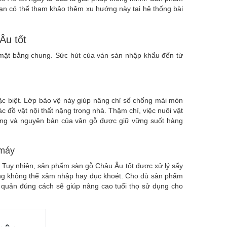
Bạn có thể tham khảo thêm xu hướng này tại hệ thống bài
Âu tốt
mặt bằng chung. Sức hút của ván sàn nhập khẩu đến từ
ặc biệt. Lớp bảo vệ này giúp nâng chỉ số chống mài mòn
đồ vật nội thất nặng trong nhà. Thậm chí, việc nuôi vật
ng và nguyên bản của vân gỗ được giữ vững suốt hàng
 máy
u. Tuy nhiên, sản phẩm sàn gỗ Châu Âu tốt được xử lý sấy
rùng không thể xâm nhập hay đục khoét. Cho dù sản phẩm
o quản đúng cách sẽ giúp nâng cao tuổi thọ sử dụng cho