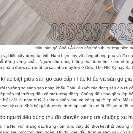
Mẫu sàn gỗ Châu Âu cao cấp trên thị trường hiện n
g vật liệu xây dựng tại Việt Nam hiện nay vô cùng phong phú và đa 
hỗ đứng vững chắc. Người tiêu dùng thông thái luôn tìm kiếm nhữn
n phẩm được sản xuất tại các nhà máy lớn ở Đức, Thổ Nhĩ Kỳ hay Ba 
 khác biệt giữa sàn gỗ cao cấp nhập khẩu và sàn gỗ giá
ời thường so sánh sàn nhập khẩu Châu Âu với các dòng sàn giá rẻ cô
ệp trên thị trường đều có sự tương đồng. Chúng đều bao gồm lớp bề 
c biệt cốt lõi nằm ở tỷ lệ thành phần phụ và công nghệ ép nén. Mộ
 cực kỳ cao. Khối bột gỗ được ép dưới áp suất lớn nhất để tạo ra độ n
 do người tiêu dùng thủ đô chuyển sang ưa chuộng xu 
ại Hà Nội vốn mang đặc trưng nồm ẩm, thay đổi thời tiết thất thường
 dạng sau một thời gian ngắn. Do đó, việc đầu tư mua sắm
sàn gỗ Châ