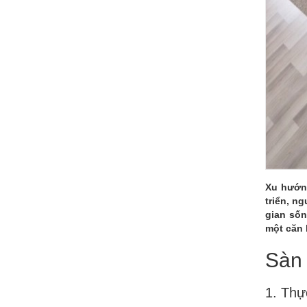
CÁC
MẪU
MỚI
NHẤ
Xu hướng
triển, n
gian sốn
một căn 
Sàn 
1. Thự