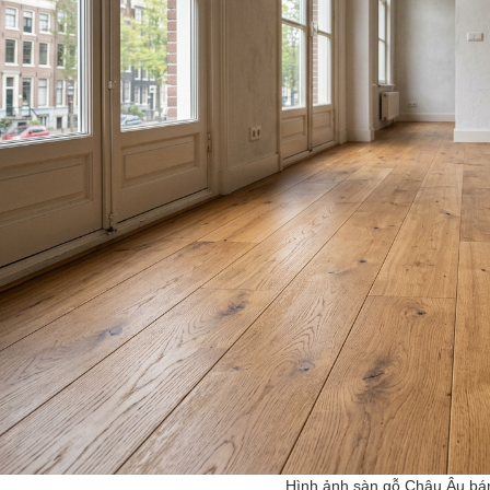
Hình ảnh sàn gỗ Châu Âu bá