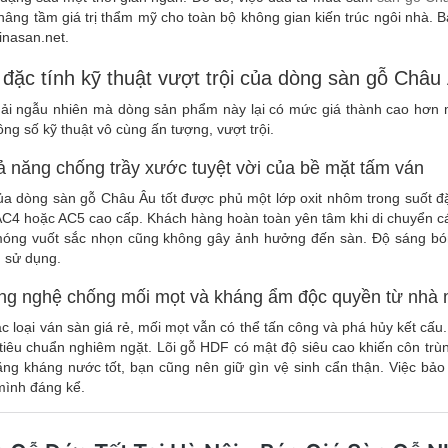
nâng tầm giá trị thẩm mỹ cho toàn bộ không gian kiến trúc ngôi nhà. 
vinasan.net.
 đặc tính kỹ thuật vượt trội của dòng sàn gỗ Châu 
ải ngẫu nhiên mà dòng sản phẩm này lại có mức giá thành cao hơn 
ng số kỹ thuật vô cùng ấn tượng, vượt trội.
ả năng chống trầy xước tuyệt vời của bề mặt tấm ván
ủa dòng sàn gỗ Châu Âu tốt được phủ một lớp oxit nhôm trong suốt đ
C4 hoặc AC5 cao cấp. Khách hàng hoàn toàn yên tâm khi di chuyển các 
móng vuốt sắc nhọn cũng không gây ảnh hưởng đến sàn. Độ sáng bó
 sử dụng.
ông nghệ chống mối mọt và kháng ẩm độc quyền từ nhà
ác loại ván sàn giá rẻ, mối mọt vẫn có thể tấn công và phá hủy kết cấ
 tiêu chuẩn nghiêm ngặt. Lõi gỗ HDF có mật độ siêu cao khiến côn t
ăng kháng nước tốt, bạn cũng nên giữ gìn vệ sinh cẩn thận. Việc bả
mình đáng kể.