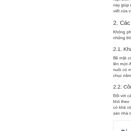
này giúp 
viết của 
2. Các
Không ph
những thô
2.1. Kh
Bề mặt c
lên mức A
nuôi có 
chục năm
2.2. C
Đối với c
khô theo
có khả n
sàn nhà 