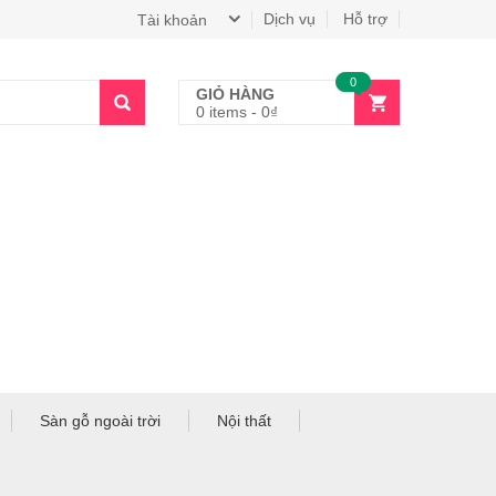
Dịch vụ
Hỗ trợ
Tài khoản
0
GIỎ HÀNG
0 items
-
0
₫
Sàn gỗ ngoài trời
Nội thất