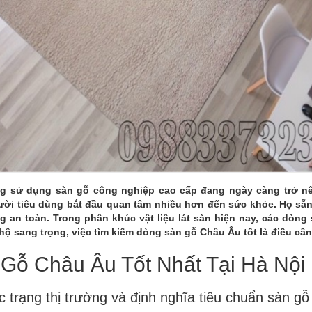
T
 sử dụng sàn gỗ công nghiệp cao cấp đang ngày càng trở nên 
gười tiêu dùng bắt đầu quan tâm nhiều hơn đến sức khỏe. Họ sẵn
g an toàn. Trong phân khúc vật liệu lát sàn hiện nay, các dòn
hộ sang trọng, việc tìm kiếm dòng sàn gỗ Châu Âu tốt là điều cần 
Gỗ Châu Âu Tốt Nhất Tại Hà Nội
c trạng thị trường và định nghĩa tiêu chuẩn sàn gỗ