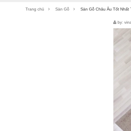
Trang chủ
Sàn Gỗ
Sàn Gỗ Châu Âu Tốt Nhất 
SÀN
by:
vin
GỖ
CHÂ
ÂU
TỐT
NHẤ
TẠI
HÀ
NỘI
|