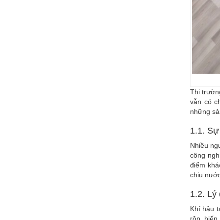
Thị trườn
vẫn có c
những sả
1.1. Sự
Nhiều ngư
công nghi
điểm khá
chịu nước
1.2. Lý
Khí hậu t
rộp, biến