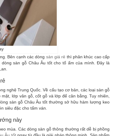
ay
dạng. Bên cạnh các dòng
sàn giá rẻ
thì phân khúc cao cấp
g dòng sàn gỗ Châu Âu tốt cho tổ ấm của mình. Đây là
Lan.
 rẻ
ng nghệ Trung Quốc. Về cấu tạo cơ bản, các loại sàn gỗ
mặt, lớp vân gỗ, cốt gỗ và lớp đế cân bằng. Tuy nhiên,
t dòng sàn gỗ Châu Âu tốt thường sở hữu hàm lượng keo
én siêu đặc cho tấm ván.
hướng này
 theo mùa. Các dòng sàn gỗ thông thường rất dễ bị phồng
u Âu tốt
ngay từ đầu là giải pháp thông minh. Sản phẩm