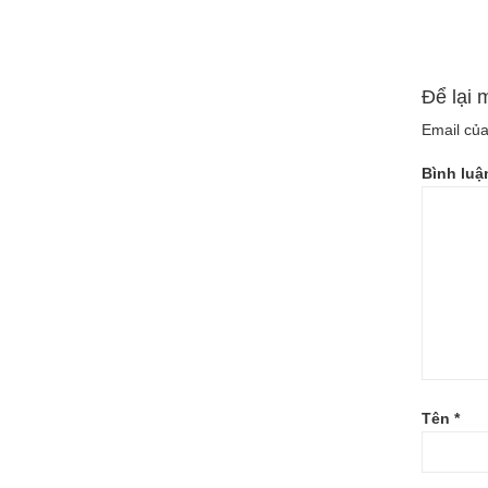
Để lại 
Email của
Bình lu
Tên
*