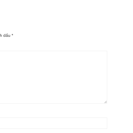
nh dấu
*