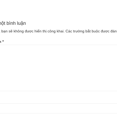
một bình luận
 bạn sẽ không được hiển thị công khai.
Các trường bắt buộc được đá
ận
*