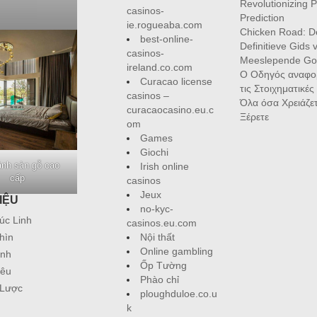
Revolutionizing P
casinos-
Prediction
ie.rogueaba.com
Chicken Road: D
best-online-
Definitieve Gids 
casinos-
Meeslepende Go
ireland.co.com
Ο Οδηγός αναφορ
Curacao license
τις Στοιχηματικές 
casinos –
Όλα όσα Χρειάζετ
curacaocasino.eu.c
Ξέρετε
om
Games
Giochi
ảnh sàn gỗ cao
Irish online
cấp
casinos
Jeux
IỆU
no-kyc-
úc Linh
casinos.eu.com
hìn
Nội thất
Online gambling
nh
Ốp Tường
iêu
Phào chỉ
 Lược
ploughduloe.co.u
k