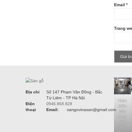
Email
*
Trang w
Địa chỉ
Số 147 Phạm Văn Đồng - Bắc
Từ Liêm - TP Hà Nội
Hoàn
Điện
0946.868.828
thiện
thoại
Email:
sangovinasan@gmail.com
sàn
nhựa
giả
gỗ