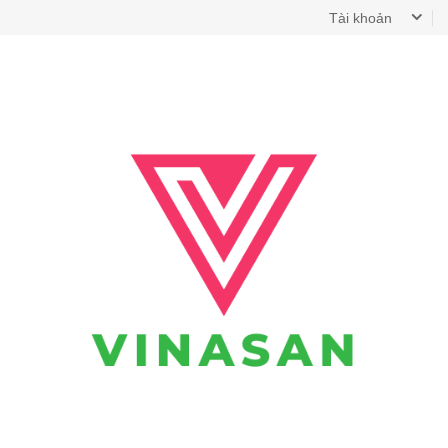
Tài khoản