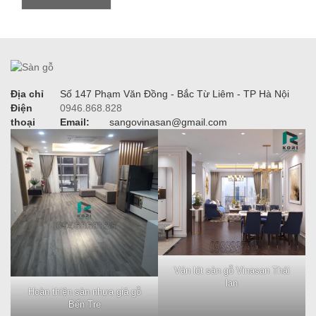
Địa chỉ
Số 147 Phạm Văn Đồng - Bắc Từ Liêm - TP Hà Nội
Điện
0946.868.828
thoại
Email:
sangovinasan@gmail.com
Ván lót sàn gỗ Vinasan Thái
lan
Hoàn thiện sàn nhựa giả gỗ
Bến Tre