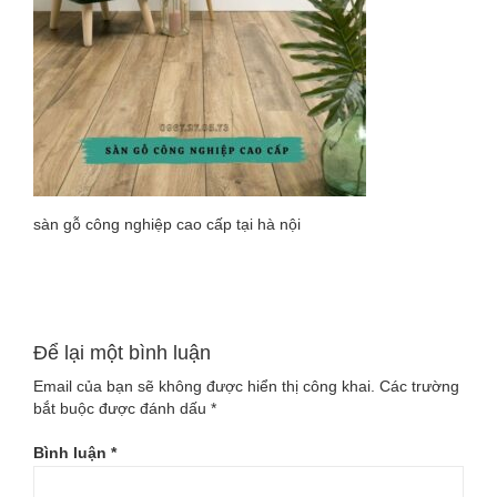
CONG-
NGHIEP-
CAO-
CAP
sàn gỗ công nghiệp cao cấp tại hà nội
Để lại một bình luận
Email của bạn sẽ không được hiển thị công khai.
Các trường
bắt buộc được đánh dấu
*
Bình luận
*