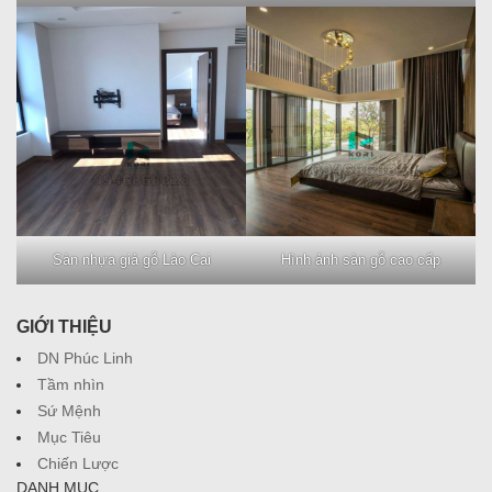
Sàn nhựa giả gỗ Lào Cai
Hình ảnh sàn gỗ cao cấp
GIỚI THIỆU
DN Phúc Linh
Tầm nhìn
Sứ Mệnh
Mục Tiêu
Chiến Lược
DANH MỤC