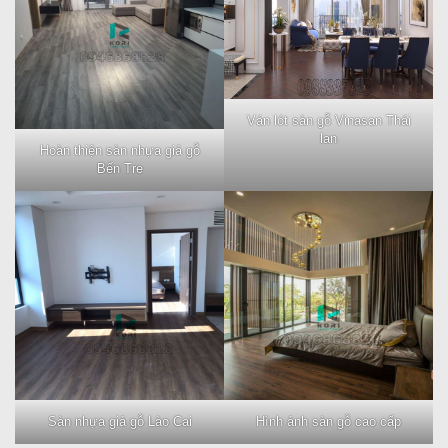
Ván lót sàn gỗ Vinasan Thái
lan
Hoàn thiện sàn nhựa giả gỗ
Bến Tre
Sàn nhựa giả gỗ Lào Cai
Hình ảnh sàn gỗ cao cấp