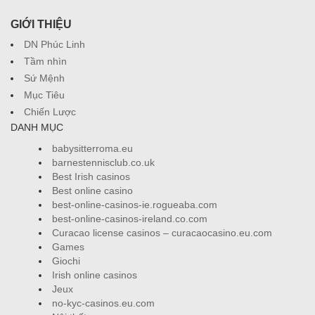
GIỚI THIỆU
DN Phúc Linh
Tầm nhìn
Sứ Mệnh
Mục Tiêu
Chiến Lược
DANH MỤC
babysitterroma.eu
barnestennisclub.co.uk
Best Irish casinos
Best online casino
best-online-casinos-ie.rogueaba.com
best-online-casinos-ireland.co.com
Curacao license casinos – curacaocasino.eu.com
Games
Giochi
Irish online casinos
Jeux
no-kyc-casinos.eu.com