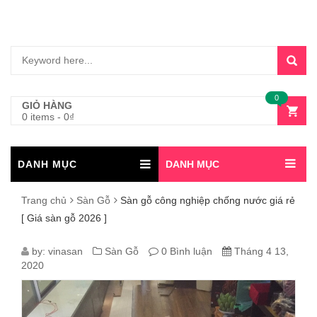
0
GIỎ HÀNG
0 items
-
0
₫
DANH MỤC
DANH MỤC
Trang chủ
Sàn Gỗ
Sàn gỗ công nghiệp chống nước giá rẻ
[ Giá sàn gỗ 2026 ]
SÀN
by:
vinasan
Sàn Gỗ
0 Bình luận
Tháng 4 13,
2020
GỖ
CÔNG