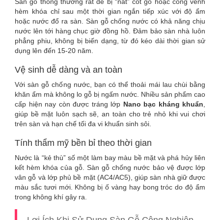
Sàn gỗ thông thường rất dễ bị “nát” cốt gỗ hoặc cong vênh
hèm khóa chỉ sau một thời gian ngắn tiếp xúc với độ ẩm
hoặc nước đổ ra sàn. Sàn gỗ chống nước có khả năng chịu
nước lên tới hàng chục giờ đồng hồ. Đảm bảo sàn nhà luôn
phẳng phiu, không bị biến dạng, từ đó kéo dài thời gian sử
dụng lên đến 15-20 năm.
Vệ sinh dễ dàng và an toàn
Với sàn gỗ chống nước, bạn có thể thoải mái lau chùi bằng
khăn ẩm mà không lo gỗ bị ngấm nước. Nhiều sản phẩm cao
cấp hiện nay còn được tráng lớp
Nano bạc kháng khuẩn
,
giúp bề mặt luôn sạch sẽ, an toàn cho trẻ nhỏ khi vui chơi
trên sàn và hạn chế tối đa vi khuẩn sinh sôi.
Tính thẩm mỹ bền bỉ theo thời gian
Nước là “kẻ thù” số một làm bay màu bề mặt và phá hủy liên
kết hèm khóa của gỗ. Sàn gỗ chống nước bảo vệ được lớp
vân gỗ và lớp phủ bề mặt (AC4/AC5), giúp sàn nhà giữ được
màu sắc tươi mới. Không bị ố vàng hay bong tróc do độ ẩm
trong không khí gây ra.