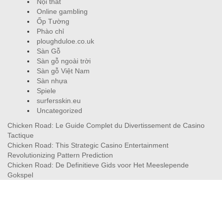
Nội thất
Online gambling
Ốp Tường
Phào chỉ
ploughduloe.co.uk
Sàn Gỗ
Sàn gỗ ngoài trời
Sàn gỗ Việt Nam
Sàn nhựa
Spiele
surfersskin.eu
Uncategorized
Chicken Road: Le Guide Complet du Divertissement de Casino
Tactique
Chicken Road: This Strategic Casino Entertainment
Revolutionizing Pattern Prediction
Chicken Road: De Definitieve Gids voor Het Meeslepende
Gokspel
Ο Οδηγός αναφορικά με τις Στοιχηματικές Εταιρίες: Όλα όσα
Χρειάζεται να Ξέρετε
Tip Top Gokplatform: Je Complete Gids naar Premium Virtuele
Speelvermaak