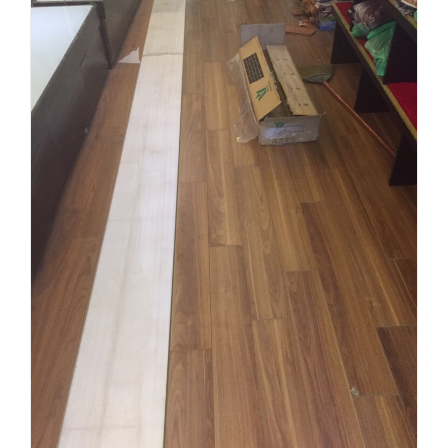
NGHIỆP
CHỐNG
NƯỚC
GIÁ
RẺ
[
GIÁ
SÀN
GỖ
2026
]