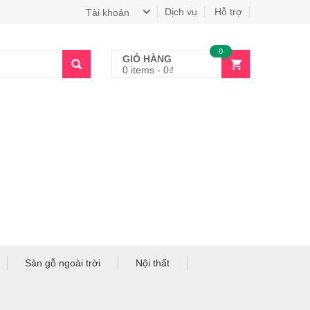
Dịch vụ
Hỗ trợ
Tài khoản
0
GIỎ HÀNG
0 items
-
0
₫
Sàn gỗ ngoài trời
Nội thất