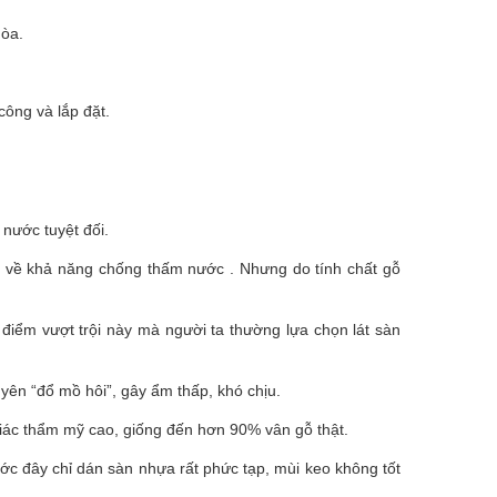
hòa.
ông và lắp đặt.
nước tuyệt đối.
n về khả năng chống thấm nước . Nhưng do tính chất gỗ
điểm vượt trội này mà người ta thường lựa chọn lát sàn
ên “đổ mồ hôi”, gây ẩm thấp, khó chịu.
giác thẩm mỹ cao, giống đến hơn 90% vân gỗ thật.
ớc đây chỉ dán sàn nhựa rất phức tạp, mùi keo không tốt