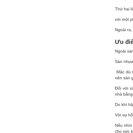
Thứ hai l
với một p
Ngoài ra,
Ưu đi
Ngoài sàn
Sàn nhựa 
Mặc dù s
nên sàn g
Đối với s
nhà bằng
Do khí hậ
Với sự hỗ
Nếu nhìn 
cho sức 