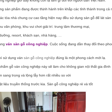
ng nghiệp giờ đây không còn lạ lẫm gì đồi với người dân Việt Nam.
ng sản phẩm đang được thịnh hành trên khắp các tỉnh thành trong cả 
ác tòa nhà chung cư cao tầng hiện nay đều sử dụng sàn gỗ để lát sàn 
hu văn phòng, khu vui chơi giải trí. trung tâm thương mại,
dưỡng, resort, khách sạn, nhà hàng, …
dụng
ván sàn gỗ công nghiệp
. Cuộc sống đang dần thay đổi theo pho
thì sử dụng ván
sàn gỗ công nghiệp
đúng là một phong cách mới lạ.
phẩm gỗ ván công nghiệp này sẽ làm cho không gian nội thất gia đình
ên sang trọng và lộng lẫy hơn rất nhiều so với
vật liệu truyền thống trước kia. Sàn gỗ công nghiệp rẻ và tốt