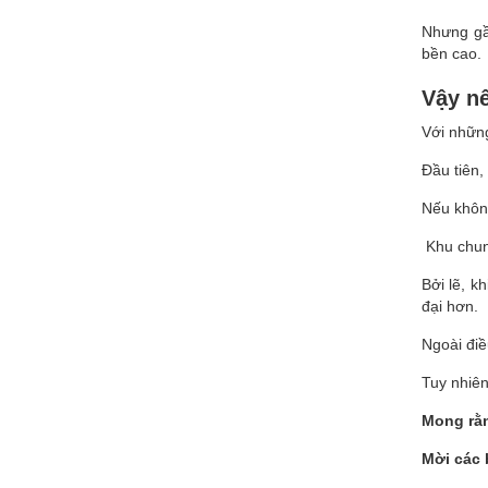
Nhưng gầ
bền cao.
Vậy n
Với những
Đầu tiên,
Nếu không
Khu chung
Bởi lẽ, k
đại hơn.
Ngoài điề
Tuy nhiên
Mong rằn
Mời các 