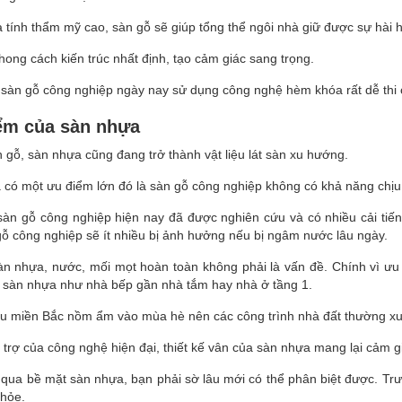
à tính thẩm mỹ cao, sàn gỗ sẽ giúp tổng thể ngôi nhà giữ được sự hài 
hong cách kiến ​​trúc nhất định, tạo cảm giác sang trọng.
 sàn gỗ công nghiệp ngày nay sử dụng công nghệ hèm khóa rất dễ thi c
ểm của sàn nhựa
 gỗ, sàn nhựa cũng đang trở thành vật liệu lát sàn xu hướng.
có một ưu điểm lớn đó là sàn gỗ công nghiệp không có khả năng chịu 
àn gỗ công nghiệp hiện nay đã được nghiên cứu và có nhiều cải tiế
ỗ công nghiệp sẽ ít nhiều bị ảnh hưởng nếu bị ngâm nước lâu ngày.
àn nhựa, nước, mối mọt hoàn toàn không phải là vấn đề. Chính vì ưu 
 sàn nhựa như nhà bếp gần nhà tắm hay nhà ở tầng 1.
u miền Bắc nồm ẩm vào mùa hè nên các công trình nhà đất thường xuy
 trợ của công nghệ hiện đại, thiết kế vân của sàn nhựa mang lại cảm 
qua bề mặt sàn nhựa, bạn phải sờ lâu mới có thể phân biệt được. Trư
khỏe.