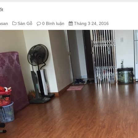
ốt
asan
Sàn Gỗ
0 Bình luận
Tháng 3 24, 2016
G
IỆP