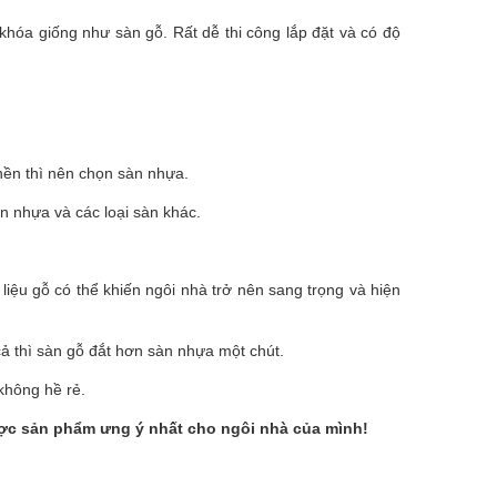
óa giống như sàn gỗ. Rất dễ thi công lắp đặt và có độ
nền thì nên chọn sàn nhựa.
àn nhựa và các loại sàn khác.
 liệu gỗ có thể khiến ngôi nhà trở nên sang trọng và hiện
cả thì sàn gỗ đắt hơn sàn nhựa một chút.
không hề rẻ.
ược sản phẩm ưng ý nhất cho ngôi nhà của mình!