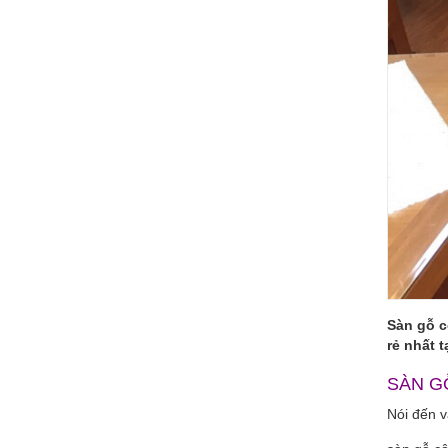
Sàn gỗ c
rẻ nhất 
SÀN G
Nói đến vậ