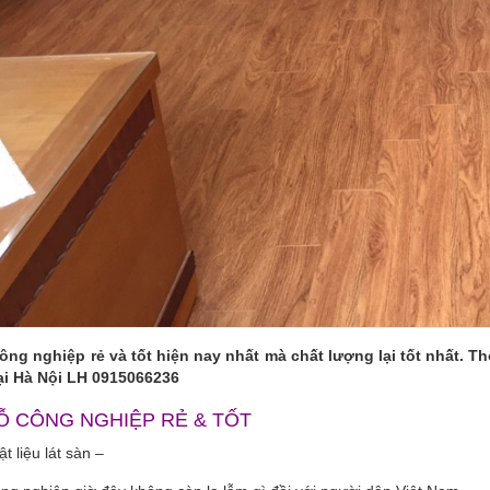
ông nghiệp rẻ và tốt hiện nay nhất mà chất lượng lại tốt nhất. 
tại Hà Nội LH 0915066236
Ỗ CÔNG NGHIỆP RẺ & TỐT
t liệu lát sàn –