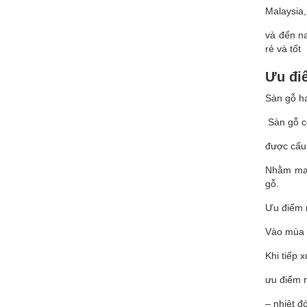
Malaysia
và đến na
rẻ và tốt
Ưu đi
Sàn gỗ ha
Sàn gỗ cô
được cấu 
Nhằm mang
gỗ.
Ưu điểm n
Vào mùa đ
Khi tiếp 
ưu điểm n
– nhiệt đ