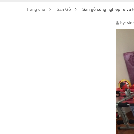
Trang chủ
Sàn Gỗ
Sàn gỗ công nghiệp rẻ và t
SÀN
by:
vin
GỖ
CÔN
NGH
RẺ
VÀ
TỐT