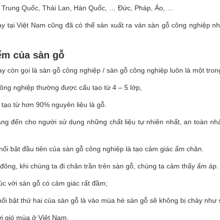
, Trung Quốc, Thái Lan, Hàn Quốc, … Đức, Pháp, Áo, …
y tại Việt Nam cũng đã có thể sản xuất ra ván sàn gỗ công nghiệp n
ểm của sàn gỗ
y còn gọi là sàn gỗ công nghiệp / sàn gỗ công nghiệp luôn là một trong
ng nghiệp thường được cấu tạo từ 4 – 5 lớp,
tạo từ hơn 90% nguyên liệu là gỗ.
 đến cho người sử dụng những chất liệu tự nhiên nhất, an toàn nhất
ổi bật đầu tiên của sàn gỗ công nghiệp là tạo cảm giác ấm chân.
ông, khi chúng ta đi chân trần trên sàn gỗ, chúng ta cảm thấy ấm áp.
xúc với sàn gỗ có cảm giác rất đầm;
ổi bật thứ hai của sàn gỗ là vào mùa hè sàn gỗ sẽ không bị chảy như
ới gió mùa ở Việt Nam.