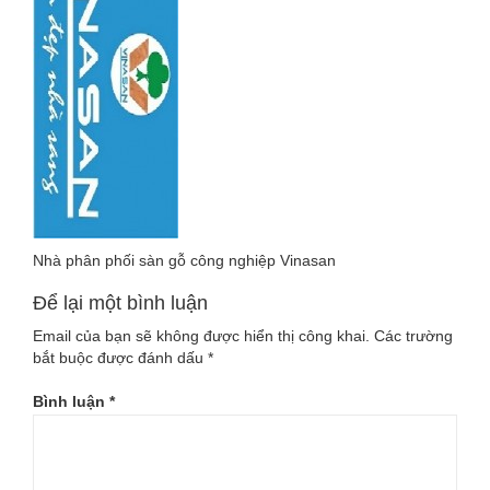
Nhà phân phối sàn gỗ công nghiệp Vinasan
Để lại một bình luận
Email của bạn sẽ không được hiển thị công khai.
Các trường
bắt buộc được đánh dấu
*
Bình luận
*