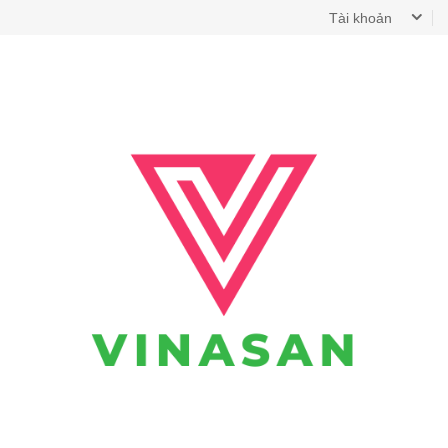
Tài khoản