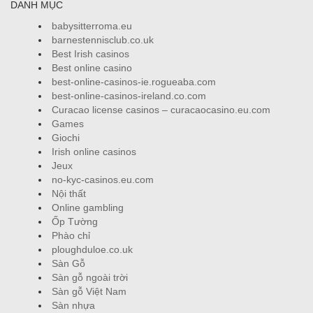
DANH MỤC
babysitterroma.eu
barnestennisclub.co.uk
Best Irish casinos
Best online casino
best-online-casinos-ie.rogueaba.com
best-online-casinos-ireland.co.com
Curacao license casinos – curacaocasino.eu.com
Games
Giochi
Irish online casinos
Jeux
no-kyc-casinos.eu.com
Nội thất
Online gambling
Ốp Tường
Phào chỉ
ploughduloe.co.uk
Sàn Gỗ
Sàn gỗ ngoài trời
Sàn gỗ Việt Nam
Sàn nhựa