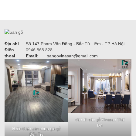
Địa chỉ
Số 147 Phạm Văn Đồng - Bắc Từ Liêm - TP Hà Nội
Điện
0946.868.828
thoại
Email:
sangovinasan@gmail.com
Ván lót sàn gỗ Vinasan Thái
lan
Hoàn thiện sàn nhựa giả gỗ
Bến Tre