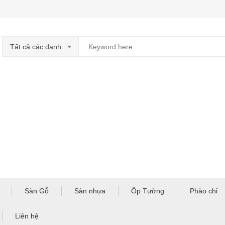
Tất cả các danh mục
Sàn Gỗ
Sàn nhựa
Ốp Tường
Phào chỉ
Liên hệ