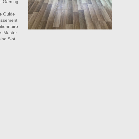
de Gaming
re Guide
tissement
tionnaire
e: Master
ino Slot