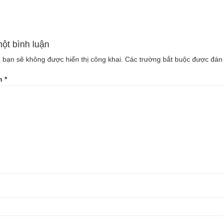
một bình luận
 bạn sẽ không được hiển thị công khai.
Các trường bắt buộc được đá
ận
*