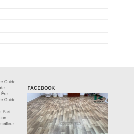
re Guide
 de
FACEBOOK
 Ère
re Guide
e Pari
tion
meilleur