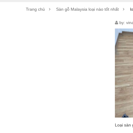
Trang chủ
Sàn gỗ Malaysia loại nào tốt nhất
l
LOAI
by:
vin
SAN-
GO-
MALA
TOT
Loại sàn 