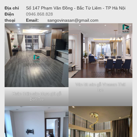
Địa chỉ
Số 147 Phạm Văn Đồng - Bắc Từ Liêm - TP Hà Nội
Điện
0946.868.828
thoại
Email:
sangovinasan@gmail.com
Ván lót sàn gỗ Vinasan Thái
lan
Hoàn thiện sàn nhựa giả gỗ
Bến Tre