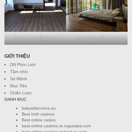
Sàn nhựa giả gỗ Lào Cai
Hình ảnh sàn gỗ cao cấp
GIỚI THIỆU
DN Phúc Linh
Tầm nhìn
Sứ Mệnh
Mục Tiêu
Chiến Lược
DANH MỤC
babysitterroma.eu
Best Irish casinos
Best online casino
best-online-casinos-ie.rogueaba.com
best-online-casinos-ireland.co.com