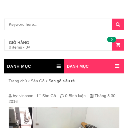
0
GIỎ HÀNG
0 items
-
0
₫
DANH MỤC
DANH MỤC
Trang chủ
Sàn Gỗ
Sàn gỗ siêu rẻ
SÀN
by:
vinasan
Sàn Gỗ
0 Bình luận
Tháng 3 30,
2016
GỖ
SIÊU