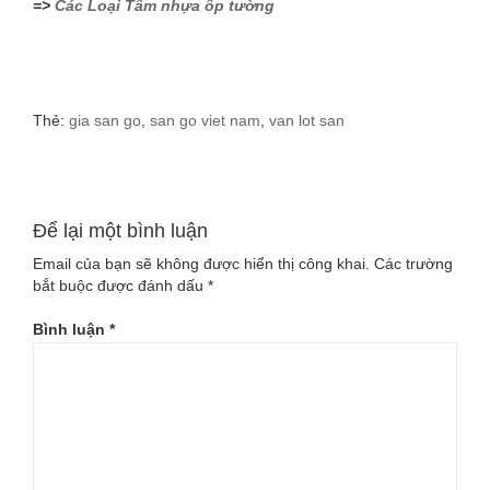
=>
Các Loại Tấm nhựa ốp tường
Thẻ:
gia san go
,
san go viet nam
,
van lot san
Để lại một bình luận
Email của bạn sẽ không được hiển thị công khai.
Các trường
bắt buộc được đánh dấu
*
Bình luận
*