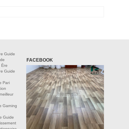
re Guide
 de
FACEBOOK
 Ère
re Guide
e Pari
tion
meilleur
de Gaming
re Guide
tissement
tionnaire