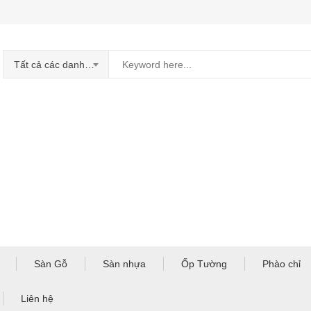
Tất cả các danh mục
Sàn Gỗ
Sàn nhựa
Ốp Tường
Phào chỉ
Liên hệ