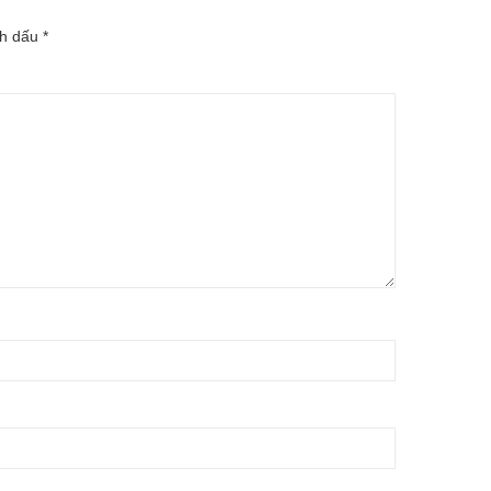
nh dấu
*