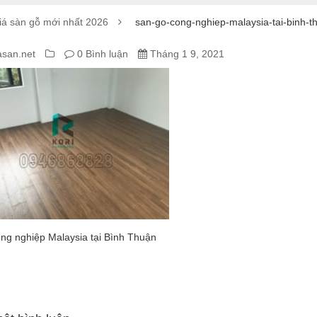
iá sàn gỗ mới nhất 2026
san-go-cong-nghiep-malaysia-tai-binh-t
asan.net
0 Bình luận
Tháng 1 9, 2021
G-
EP-
YSIA-
-
ng nghiệp Malaysia tại Bình Thuận
AN