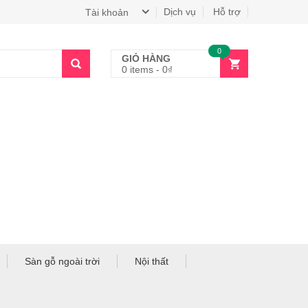
Dịch vụ
Hỗ trợ
Tài khoản
0
GIỎ HÀNG
0 items
-
0
₫
Sàn gỗ ngoài trời
Nội thất