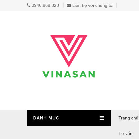
0946.868.828
Liên hệ với chúng tôi
DANH MỤC
Trang chủ
Tư vấn