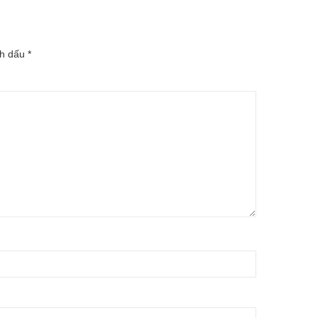
nh dấu
*