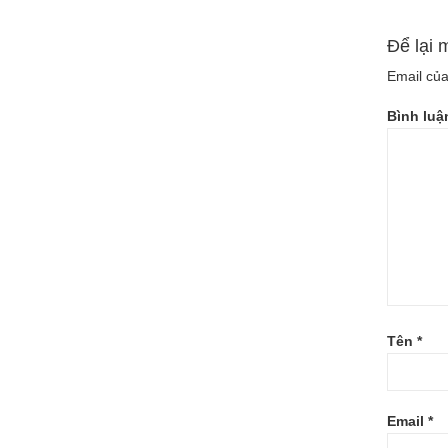
Để lại 
Email của
Bình lu
Tên
*
Email
*