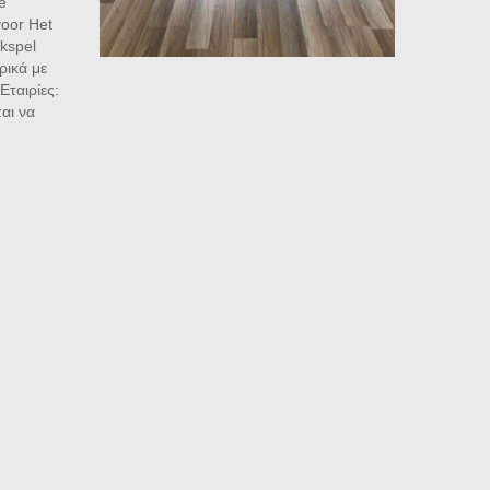
e
voor Het
kspel
ικά με
Εταιρίες:
αι να