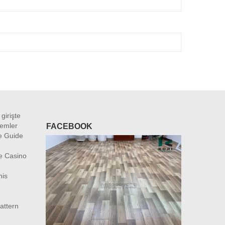
girişte
lemler
FACEBOOK
e Guide
e Casino
his
attern