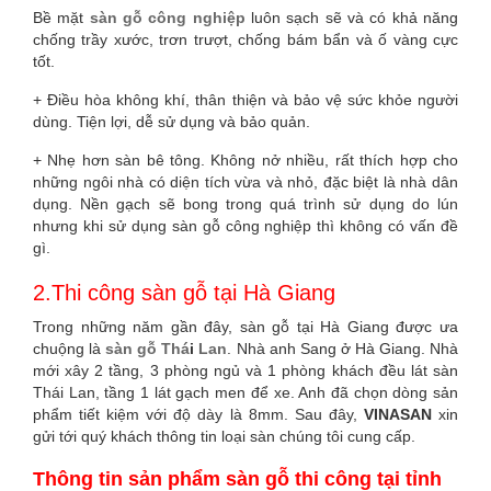
Bề mặt
sàn gỗ công nghiệp
luôn sạch sẽ và có khả năng
chống trầy xước, trơn trượt, chống bám bẩn và ố vàng cực
tốt.
+ Điều hòa không khí, thân thiện và bảo vệ sức khỏe người
dùng. Tiện lợi, dễ sử dụng và bảo quản.
+ Nhẹ hơn sàn bê tông. Không nở nhiều, rất thích hợp cho
những ngôi nhà có diện tích vừa và nhỏ, đặc biệt là nhà dân
dụng. Nền gạch sẽ bong trong quá trình sử dụng do lún
nhưng khi sử dụng sàn gỗ công nghiệp thì không có vấn đề
gì.
2.Thi công sàn gỗ tại Hà Giang
Trong những năm gần đây, sàn gỗ tại Hà Giang được ưa
chuộng là
sàn gỗ Thá
i
Lan
. Nhà anh Sang ở Hà Giang. Nhà
mới xây 2 tầng, 3 phòng ngủ và 1 phòng khách đều lát sàn
Thái Lan, tầng 1 lát gạch men để xe. Anh đã chọn dòng sản
phẩm tiết kiệm với độ dày là 8mm. Sau đây,
VINASAN
xin
gửi tới quý khách thông tin loại sàn chúng tôi cung cấp.
Thông tin sản phẩm sàn gỗ thi công tại tỉnh