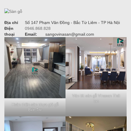
Địa chỉ
Số 147 Phạm Văn Đồng - Bắc Từ Liêm - TP Hà Nội
Điện
0946.868.828
thoại
Email:
sangovinasan@gmail.com
Ván lót sàn gỗ Vinasan Thái
lan
Hoàn thiện sàn nhựa giả gỗ
Bến Tre