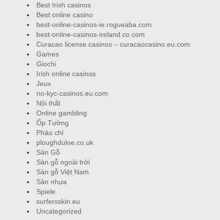
Best Irish casinos
Best online casino
best-online-casinos-ie.rogueaba.com
best-online-casinos-ireland.co.com
Curacao license casinos – curacaocasino.eu.com
Games
Giochi
Irish online casinos
Jeux
no-kyc-casinos.eu.com
Nội thất
Online gambling
Ốp Tường
Phào chỉ
ploughduloe.co.uk
Sàn Gỗ
Sàn gỗ ngoài trời
Sàn gỗ Việt Nam
Sàn nhựa
Spiele
surfersskin.eu
Uncategorized