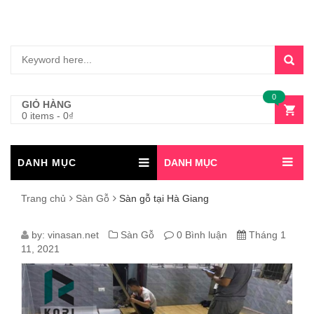
0
GIỎ HÀNG
0 items
-
0
₫
DANH MỤC
DANH MỤC
Trang chủ
Sàn Gỗ
Sàn gỗ tại Hà Giang
SÀN
by:
vinasan.net
Sàn Gỗ
0 Bình luận
Tháng 1
11, 2021
GỖ
TẠI