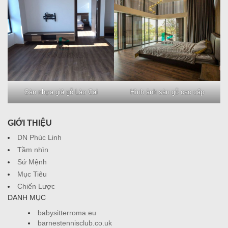
Sàn nhựa giả gỗ Lào Cai
Hình ảnh sàn gỗ cao cấp
GIỚI THIỆU
DN Phúc Linh
Tầm nhìn
Sứ Mệnh
Mục Tiêu
Chiến Lược
DANH MỤC
babysitterroma.eu
barnestennisclub.co.uk