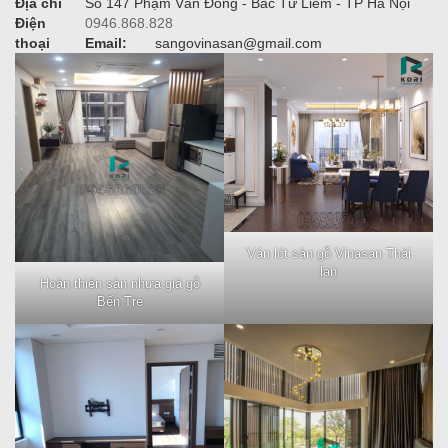
Địa chỉ
Số 147 Phạm Văn Đồng - Bắc Từ Liêm - TP Hà Nội
Điện
0946.868.828
thoại
Email:
sangovinasan@gmail.com
Ván lót sàn gỗ Vinasan Thái
lan
Hoàn thiện sàn nhựa giả gỗ
Bến Tre