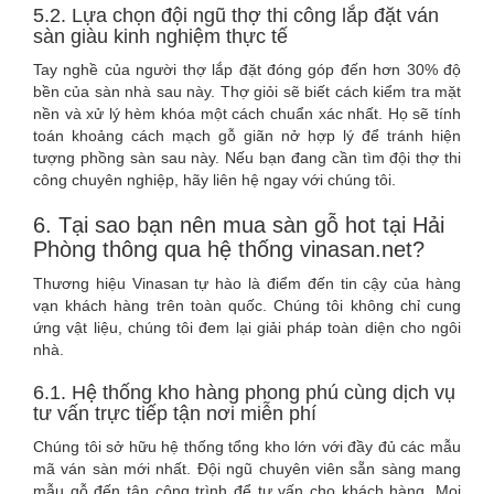
5.2. Lựa chọn đội ngũ thợ thi công lắp đặt ván
sàn giàu kinh nghiệm thực tế
Tay nghề của người thợ lắp đặt đóng góp đến hơn 30% độ
bền của sàn nhà sau này. Thợ giỏi sẽ biết cách kiểm tra mặt
nền và xử lý hèm khóa một cách chuẩn xác nhất. Họ sẽ tính
toán khoảng cách mạch gỗ giãn nở hợp lý để tránh hiện
tượng phồng sàn sau này. Nếu bạn đang cần tìm đội thợ thi
công chuyên nghiệp, hãy liên hệ ngay với chúng tôi.
6. Tại sao bạn nên mua sàn gỗ hot tại Hải
Phòng thông qua hệ thống vinasan.net?
Thương hiệu Vinasan tự hào là điểm đến tin cậy của hàng
vạn khách hàng trên toàn quốc. Chúng tôi không chỉ cung
ứng vật liệu, chúng tôi đem lại giải pháp toàn diện cho ngôi
nhà.
6.1. Hệ thống kho hàng phong phú cùng dịch vụ
tư vấn trực tiếp tận nơi miễn phí
Chúng tôi sở hữu hệ thống tổng kho lớn với đầy đủ các mẫu
mã ván sàn mới nhất. Đội ngũ chuyên viên sẵn sàng mang
mẫu gỗ đến tận công trình để tư vấn cho khách hàng. Mọi