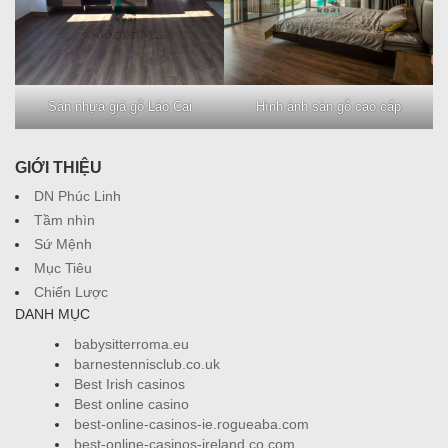
Sàn nhựa giả gỗ Lào Cai
Hình ảnh sàn gỗ cao cấp
GIỚI THIỆU
DN Phúc Linh
Tầm nhìn
Sứ Mệnh
Mục Tiêu
Chiến Lược
DANH MỤC
babysitterroma.eu
barnestennisclub.co.uk
Best Irish casinos
Best online casino
best-online-casinos-ie.rogueaba.com
best-online-casinos-ireland.co.com