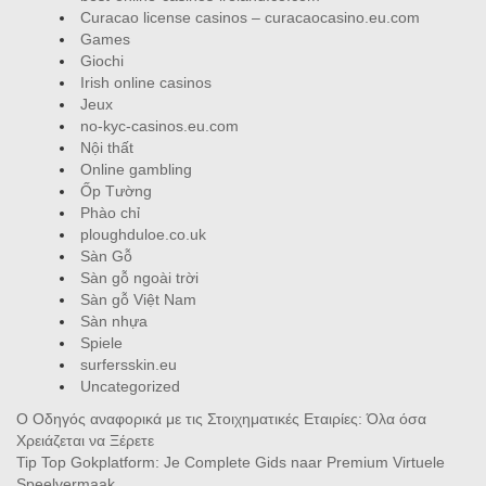
Curacao license casinos – curacaocasino.eu.com
Games
Giochi
Irish online casinos
Jeux
no-kyc-casinos.eu.com
Nội thất
Online gambling
Ốp Tường
Phào chỉ
ploughduloe.co.uk
Sàn Gỗ
Sàn gỗ ngoài trời
Sàn gỗ Việt Nam
Sàn nhựa
Spiele
surfersskin.eu
Uncategorized
Ο Οδηγός αναφορικά με τις Στοιχηματικές Εταιρίες: Όλα όσα
Χρειάζεται να Ξέρετε
Tip Top Gokplatform: Je Complete Gids naar Premium Virtuele
Speelvermaak