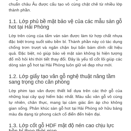
chuẩn châu Âu được cấu tạo vô cùng chặt chẽ từ nhiều lớp
thành phần.
1.1. Lớp phủ bề mặt bảo vệ của các mẫu sàn gỗ
hot tại Hải Phòng
Lớp trên cùng của tấm ván sàn được làm từ hợp chất nhựa
đặc biệt trong suốt siêu bền bỉ. Thành phần này có tác dụng
chống trơn trượt và ngăn chặn bụi bẩn bám dính rất hiệu
quả. Đặc biệt, nó giúp bảo vệ mặt sàn không bị hiện tượng
đổ mồ hôi khi thời tiết thay đổi. Đây là yếu tố cốt lõi giúp các
dòng sàn gỗ hot tại Hải Phòng luôn giữ vẻ đẹp như mới.
1.2. Lớp giấy tạo vân gỗ nghệ thuật nâng tầm
sang trọng cho căn phòng
Lớp phim tạo vân được thiết kế dựa trên các thớ gỗ của
những loại cây quý hiếm bậc nhất. Màu sắc vân gỗ vô cùng
tự nhiên, chân thực, mang lại cảm giác ấm áp cho không
gian sống. Phân khúc sàn gỗ hot tại Hải Phòng sở hữu bảng
màu đa dạng từ phong cách cổ điển đến hiện đại.
1.3. Lớp cốt gỗ HDF mật độ nén cao chịu lực