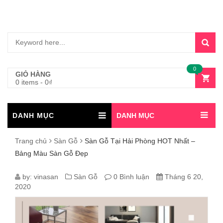
0
GIỎ HÀNG
0 items
-
0
₫
DANH MỤC
DANH MỤC
Trang chủ
Sàn Gỗ
Sàn Gỗ Tại Hải Phòng HOT Nhất –
Bảng Màu Sàn Gỗ Đẹp
SÀN
by:
vinasan
Sàn Gỗ
0 Bình luận
Tháng 6 20,
2020
GỖ
TẠI