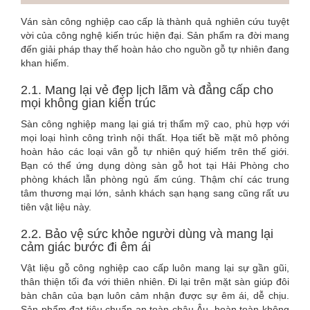
Ván sàn công nghiệp cao cấp là thành quả nghiên cứu tuyệt
vời của công nghệ kiến trúc hiện đại. Sản phẩm ra đời mang
đến giải pháp thay thế hoàn hảo cho nguồn gỗ tự nhiên đang
khan hiếm.
2.1. Mang lại vẻ đẹp lịch lãm và đẳng cấp cho
mọi không gian kiến trúc
Sàn công nghiệp mang lại giá trị thẩm mỹ cao, phù hợp với
mọi loại hình công trình nội thất. Họa tiết bề mặt mô phỏng
hoàn hảo các loại vân gỗ tự nhiên quý hiếm trên thế giới.
Bạn có thể ứng dụng dòng sàn gỗ hot tại Hải Phòng cho
phòng khách lẫn phòng ngủ ấm cúng. Thậm chí các trung
tâm thương mại lớn, sảnh khách sạn hạng sang cũng rất ưu
tiên vật liệu này.
2.2. Bảo vệ sức khỏe người dùng và mang lại
cảm giác bước đi êm ái
Vật liệu gỗ công nghiệp cao cấp luôn mang lại sự gần gũi,
thân thiện tối đa với thiên nhiên. Đi lại trên mặt sàn giúp đôi
bàn chân của bạn luôn cảm nhận được sự êm ái, dễ chịu.
Sản phẩm đạt tiêu chuẩn an toàn châu Âu, hoàn toàn không