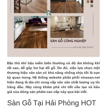
HẢI
PHÒNG
HOT
NHẤT
–
BẢNG
MÀU
Đặc thù khí hậu miền biển thường có độ ẩm không khí
rất cao, dễ gây hư hại đồ gỗ. Do đó, việc lựa chọn một
SÀN
thương hiệu ván sàn có khả năng chống chịu tốt là cực
kỳ quan trọng. Hệ thống website phân phối vinasan.net
GỖ
hiện đang là địa chỉ cung cấp ván sàn chất lượng uy tín
hàng đầu. Hãy cùng khám phá chi tiết cấu tạo và báo
ĐẸP
giá của dòng sản phẩm cao cấp này qua bài viết.
Sàn Gỗ Tại Hải Phòng HOT