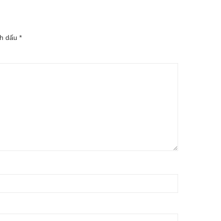
nh dấu
*