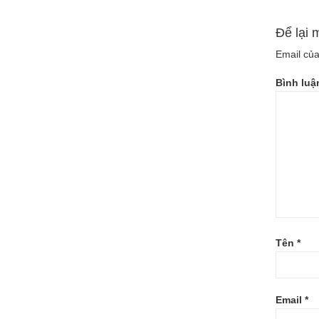
Để lại 
Email của
Bình lu
Tên
*
Email
*