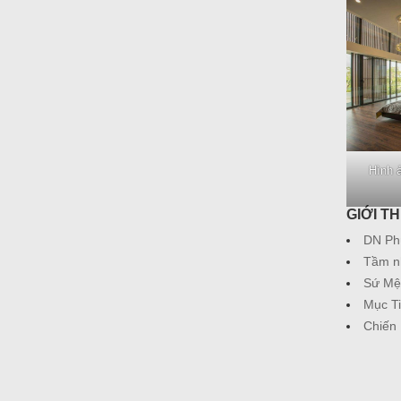
Hình 
GIỚI TH
DN Ph
Tầm n
Sứ Mệ
Mục T
Chiến