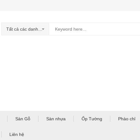
Tất cả các danh mục
Sàn Gỗ
Sàn nhựa
Ốp Tường
Phào chỉ
Liên hệ