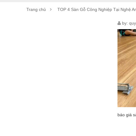
Trang chủ
TOP 4 Sàn Gỗ Công Nghiệp Tại Nghệ A
SAN-
by:
qu
GO-
TAI-
NGH
AN
báo giá s